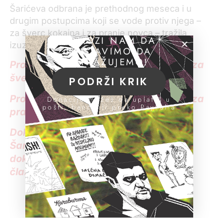
Šarićeva odbrana je prethodnog meseca i u
drugim postupcima koji se vode protiv njega –
za šverc kokaina i za pranje novca – tražila
POMOZI NAM DA
izuzeće tužioca, odnosno sudskog veća.
NASTAVIMO DA
ISTRAŽUJEMO!
Pročitajte sve vesti sa suđenja Šariću za
šverc kokaina
PODRŽI KRIK
Pročitajte sve vesti sa suđenja Šariću za
Donacije možeš da uplatiš u
pošti, banci ili preko PayPal-a
pranje novca
Dokumentaciju o postupcima protiv
Šarića možete pronaći u našoj bazi
dokumenata (samo za registrovane
članove)