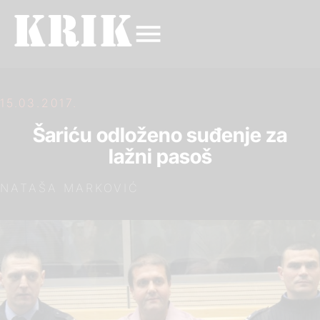
15.03.2017.
Šariću odloženo suđenje za
lažni pasoš
NATAŠA MARKOVIĆ