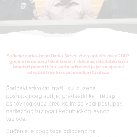
Suđenje narko-bosu Darku Šariću zbog optužbi da je 2007.
godine na osnovu falsifikovanih dokumenata dobio lažni
hrvatski pasoš i ličnu kartu odloženo je jer su njegovi
advokati tražili izuzeće sudija
i
tužilaca.
Šarićevi advokati tražili su izuzeće
postupajućeg sudije, predsednika Trećeg
osnovnog suda pred kojim se vodi postupak,
nadležnog tužioca i Republičkog javnog
tužioca.
Suđenje je zbog toga odloženo na