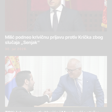
Milić podneo krivičnu prijavu protiv Krička zbog
slučaja „Senjak“
30. jul 2026.