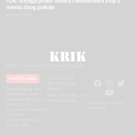
TOK: Istraga protiv Vesića i Momirovića stoji u
mestu zbog policije
30. jul 2026.
Mreža za istraživanje kriminala i korupcije
PODRŽI KRIK
011 420 43 04
062 85 03 266
(Signal)
Tvoja donacija nam
pomaže da i dalje
Makenzijeva 46, 11111
otkrivamo korupciju i
Beograd, Srbija
© 2024 Sva prava
kriminal, a mi
zadržana
uzvraćamo poklonima
i različitim
pogodnostima na
portalu KRIK.