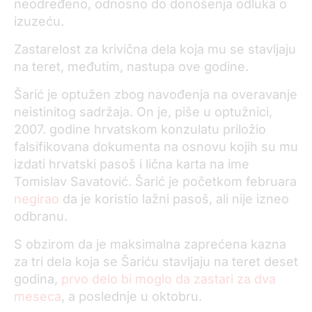
neodređeno, odnosno do donošenja odluka o
izuzeću.
Zastarelost za krivična dela koja mu se stavljaju
na teret, međutim, nastupa ove godine.
Šarić je optužen zbog navođenja na overavanje
neistinitog sadržaja. On je, piše u optužnici,
2007. godine hrvatskom konzulatu priložio
falsifikovana dokumenta na osnovu kojih su mu
izdati hrvatski pasoš i lična karta na ime
Tomislav Savatović. Šarić je početkom februara
negirao
da je koristio lažni pasoš, ali nije izneo
odbranu.
S obzirom da je maksimalna zaprećena kazna
za tri dela koja se Šariću stavljaju na teret deset
godina,
prvo delo bi moglo da zastari za dva
meseca
, a poslednje u oktobru.