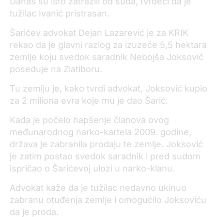
Danas su isto zatražili od suda, tvrdeći da je
tužilac Ivanić pristrasan.
Šarićev advokat Dejan Lazarević je za KRIK
rekao da je glavni razlog za izuzeće 5,5 hektara
zemlje koju svedok saradnik Nebojša Joksović
poseduje na Zlatiboru.
Tu zemlju je, kako tvrdi advokat, Joksović kupio
za 2 miliona evra koje mu je dao Šarić.
Kada je počelo hapšenje članova ovog
međunarodnog narko-kartela 2009. godine,
država je zabranila prodaju te zemlje. Joksović
je zatim postao svedok saradnik i pred sudom
ispričao o Šarićevoj ulozi u narko-klanu.
Advokat kaže da je tužilac nedavno ukinuo
zabranu otuđenja zemlje i omogućilo Joksoviću
da je proda.