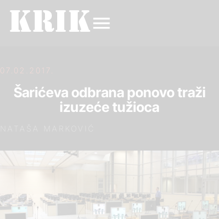
07.02.2017.
Šarićeva odbrana ponovo traži
izuzeće tužioca
NATAŠA MARKOVIĆ