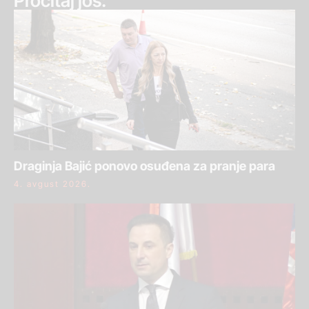
Pročitaj još:
Draginja Bajić ponovo osuđena za pranje para
4. avgust 2026.