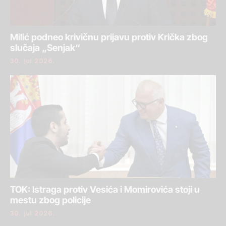
Milić podneo krivičnu prijavu protiv Krička zbog
slučaja „Senjak“
30. jul 2026.
TOK: Istraga protiv Vesića i Momirovića stoji u
mestu zbog policije
30. jul 2026.