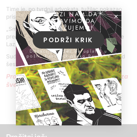
Time je, po tvrdnji advokata, tužilac pokazao
POMOZI NAM DA
pristrasnost.
NASTAVIMO DA
ISTRAŽUJEMO!
„Smatramo da on više ne može da bude u
predmetu kad je uradio tu zloupotrebu“, kaže
PODRŽI KRIK
Lazarević.
Donacije možeš da uplatiš u
pošti, banci ili preko PayPal-a
Suđenje Šariću za šverc kokaina traje više od
šest godina.
Pročitajte sve vesti sa suđenja Šariću za
šverc kokaina