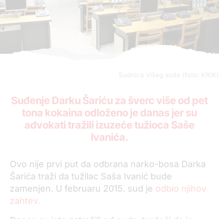
Sudnica Višeg suda (foto: KRIK)
Suđenje Darku Šariću za šverc više od pet
tona kokaina odloženo je danas jer su
advokati tražili izuzeće tužioca Saše
Ivanića.
Ovo nije prvi put da odbrana narko-bosa Darka
Šarića traži da tužilac Saša Ivanić bude
zamenjen. U februaru 2015. sud je
odbio njihov
zahtev.