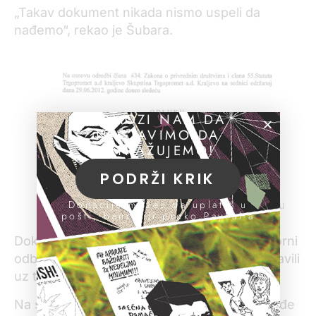
„Takav dokument nikada nismo uspeli da
nađemo“, rekao je Šubara.
POMOZI NAM DA
NASTAVIMO DA
ISTRAŽUJEMO!
PODRŽI KRIK
Donacije možeš da uplatiš u
Dokument o postavljanju Muamera Redžovića u
pošti, banci ili preko PayPal-a
nadzorni odbor Trgoprometa
Dokument o postavljanju Redžovića u nadzorni
odbor „Trgoprometa“ novinari KRIK-a su objavili
uz tekst (slika desno).
Na sajtu Agencije za privredne registre takođe