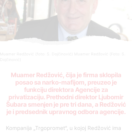
Muamer Redžović (foto: S. Dojčinović)
Muamer Redžović (Foto: S.
Dojčinović)
Muamer Redžović, čija je firma sklopila
posao sa narko-mafijom, preuzeo je
funkciju direktora Agencije za
privatizaciju. Prethodni direktor Ljubomir
Šubara smenjen je pre tri dana, a Redžović
je i predsednik upravnog odbora agencije.
Kompanija „Trgopromet“, u kojoj Redžović ima