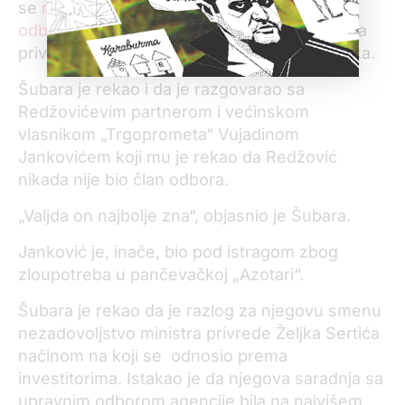
se
može videti da je Redžović u nadzornom
odboru
i nejasno je kako direktor Agencije za
privatizaciju nije mogao doći do ovog podatka.
Šubara je rekao i da je razgovarao sa
Redžovićevim partnerom i većinskom
vlasnikom „Trgoprometa“ Vujadinom
Jankovićem koji mu je rekao da Redžović
nikada nije bio član odbora.
„Valjda on najbolje zna“, objasnio je Šubara.
Janković je, inače, bio pod istragom zbog
zloupotreba u pančevačkoj „Azotari“.
Šubara je rekao da je razlog za njegovu smenu
nezadovoljstvo ministra privrede Željka Sertića
načinom na koji se odnosio prema
investitorima. Istakao je da njegova saradnja sa
upravnim odborom agencije bila na najvišem