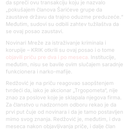
da spreči ovu transakciju koju je nazvalo
„pokušajem članova Šarićeve grupe da
zaustave državu da trajno oduzme preduzeće.“
Međutim, sudovi su odbili zahtev tužilaštva da
se ovaj posao zaustavi.
Novinari Mreže za istraživanje kriminala i
korupije – KRIK otkrili su ovaj posao i o tome
objavili priču pre dva i po meseca.
Institucije,
međutim, nisu se bavile ovim slučajem saradnje
funkcionera i narko-mafije.
Redžović je na priču reagovao saopštenjem
tvrdeći da, iako je akcionar „Trgopometa“, nije
znao za poslove koje je sklapala njegova firma.
Za članstvo u nadzornom odboru rekao je da
prvi put čuje od novinara i da je tamo postavljen
mimo svog znanja. Redžović je, međutim, i dva
meseca nakon objavljivanja priče, i dalje član