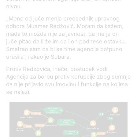
nivou.
„Mene od juče menja predsednik upravnog
odbora Muamer Redžović. Moram da kažem,
mada to možda nije za javnost, da me je on
juče pitao da li želim da i on podnese ostavku.
Smatrao sam da bi se time agencija potpuno
urušila“, rekao je Šubara.
Protiv Redžovića, inače, postupak vodi
Agencija za borbu protiv korupcije zbog sumnje
da nije prijavio svu imovinu i funkcije na kojima
se nalazi.