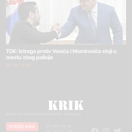
TOK: Istraga protiv Vesića i Momirovića stoji u
mestu zbog policije
30. jul 2026.
Mreža za istraživanje kriminala i korupcije
PODRŽI KRIK
011 420 43 04
062 85 03 266