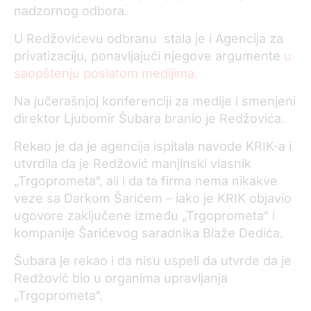
nadzornog odbora.
U Redžovićevu odbranu stala je i Agencija za
privatizaciju, ponavljajući njegove argumente
u
saopštenju poslatom medijima.
Na jučerašnjoj konferenciji za medije i smenjeni
direktor Ljubomir Šubara branio je Redžovića.
Rekao je da je agencija ispitala navode KRIK-a i
utvrdila da je Redžović manjinski vlasnik
„Trgoprometa“, ali i da ta firma nema nikakve
veze sa Darkom Šarićem – iako je KRIK objavio
ugovore zaključene između „Trgoprometa“ i
kompanije Šarićevog saradnika Blaže Dedića.
Šubara je rekao i da nisu uspeli da utvrde da je
Redžović bio u organima upravljanja
„Trgoprometa“.