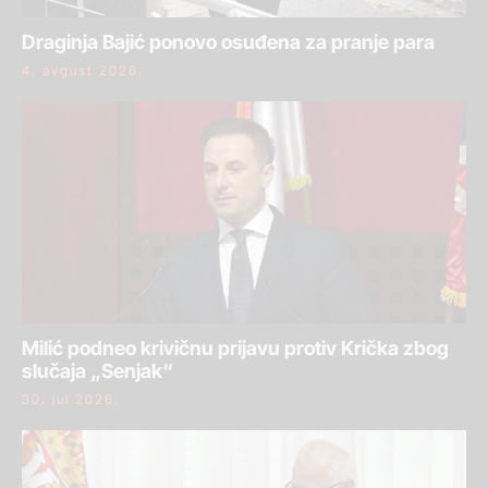
Draginja Bajić ponovo osuđena za pranje para
4. avgust 2026.
Milić podneo krivičnu prijavu protiv Krička zbog
slučaja „Senjak“
30. jul 2026.