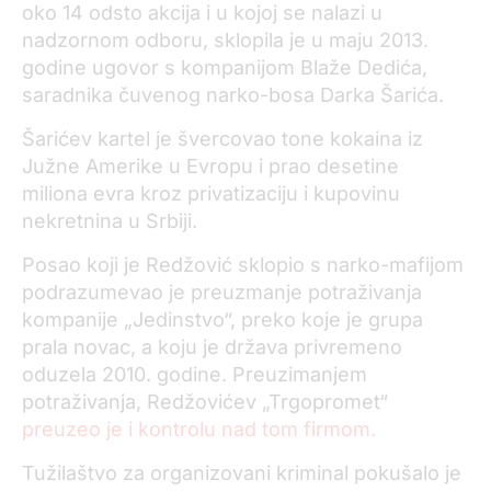
oko 14 odsto akcija i u kojoj se nalazi u
nadzornom odboru, sklopila je u maju 2013.
godine ugovor s kompanijom Blaže Dedića,
saradnika čuvenog narko-bosa Darka Šarića.
Šarićev kartel je švercovao tone kokaina iz
Južne Amerike u Evropu i prao desetine
miliona evra kroz privatizaciju i kupovinu
nekretnina u Srbiji.
Posao koji je Redžović sklopio s narko-mafijom
podrazumevao je preuzmanje potraživanja
kompanije „Jedinstvo“, preko koje je grupa
prala novac, a koju je država privremeno
oduzela 2010. godine. Preuzimanjem
potraživanja, Redžovićev „Trgopromet“
preuzeo je i kontrolu nad tom firmom.
Tužilaštvo za organizovani kriminal pokušalo je