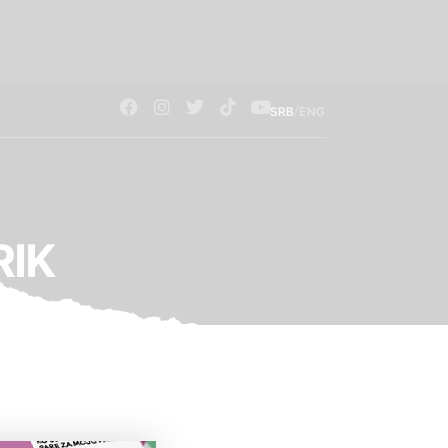
/
SRB
ENG
RIK