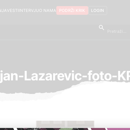
NJA
VESTI
INTERVJU
O NAMA
PODRŽI KRIK
LOGIN
jan-Lazarevic-foto-K