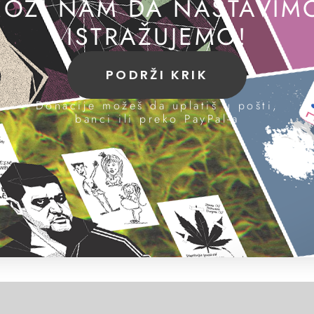
OZI NAM DA NASTAVIM
ISTRAŽUJEMO!
PODRŽI KRIK
Donacije možeš da uplatiš u pošti,
banci ili preko PayPal-a