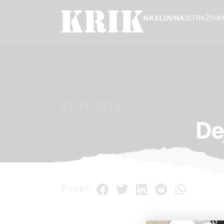
NASLOVNA
ISTRAŽIVA
01.09.2023.
De
Podeli: