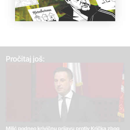
Pročitaj još:
Milić podneo krivičnu prijavu protiv Krička zbog