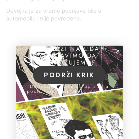
Devojka je za vreme pucnjave bila u
automobilu i nije povređena.
POMOZI NAM DA
NASTAVIMO DA
ISTRAŽUJEMO!
PODRŽI KRIK
Donacije možeš da uplatiš u
pošti, banci ili preko PayPal-a