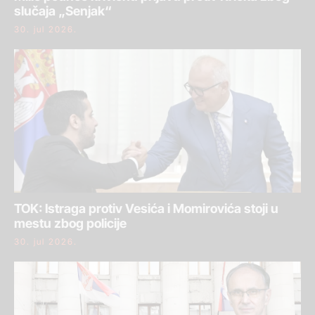
slučaja „Senjak“
30. jul 2026.
TOK: Istraga protiv Vesića i Momirovića stoji u
mestu zbog policije
30. jul 2026.