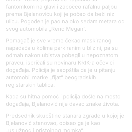
fantomkom na glavi i započeo rafalnu paljbu
prema Bjelanoviću koji je počeo da beži niz
ulicu. Pogođen je pao na oko sedam metara od
svog automobila „Reno Megan“.
Pomagač je sve vreme čekao maskiranog
napadača u kolima parkiranim u blizini, pa su
odmah nakon ubistva pobegli u nepoznatom
pravcu, ispričali su novinaru KRIK-a očevici
događaja. Policija je saopštila da je u pitanju
automobil marke „fijat“ beogradskih
registarskih tablica.
Kada su hitna pomoć i policija došle na mesto
događaja, Bjelanović nije davao znake života.
Predsednik skupštine stanara zgrade u kojoj je
Bjelanović stanovao, opisao ga je kao
„uslužnog i pristojnog momka“.