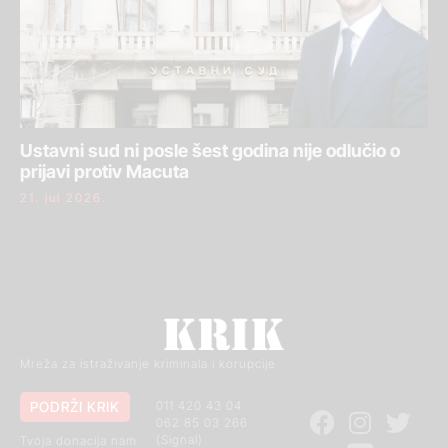
Ustavni sud ni posle šest godina nije odlučio o
prijavi protiv Macuta
21. jul 2026.
Mreža za istraživanje kriminala i korupcije
PODRŽI KRIK
011 420 43 04
062 85 03 266
(Signal)
Tvoja donacija nam