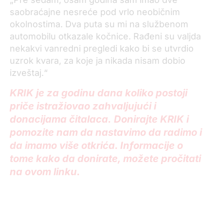
saobraćajne nesreće pod vrlo neobičnim
okolnostima. Dva puta su mi na službenom
automobilu otkazale kočnice. Rađeni su valjda
nekakvi vanredni pregledi kako bi se utvrdio
uzrok kvara, za koje ja nikada nisam dobio
izveštaj.“
KRIK je za godinu dana koliko postoji
priče istražiovao zahvaljujući i
donacijama čitalaca. Donirajte KRIK i
pomozite nam da nastavimo da radimo i
da imamo više otkrića. Informacije o
tome kako da donirate, možete pročitati
na ovom linku.