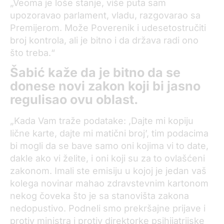
„Veoma je loše stanje, više puta sam
upozoravao parlament, vladu, razgovarao sa
Premijerom. Može Poverenik i udesetostručiti
broj kontrola, ali je bitno i da država radi ono
što treba.“
Šabić kaže da je bitno da se
donese novi zakon koji bi jasno
regulisao ovu oblast.
„Kada Vam traže podatake: ,Dajte mi kopiju
lične karte, dajte mi matični broj’, tim podacima
bi mogli da se bave samo oni kojima vi to date,
dakle ako vi želite, i oni koji su za to ovlašćeni
zakonom. Imali ste emisiju u kojoj je jedan vaš
kolega novinar mahao zdravstevnim kartonom
nekog čoveka što je sa stanovišta zakona
nedopustivo. Podneli smo prekršajne prijave i
protiv ministra i protiv direktorke psihijatrijske