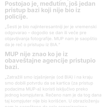
Postojao je, međutim, još jedan
pristup bazi koji nije bio iz
policije.
„Šesti je bio najinteresantniji jer je vremenski
odgovarao – dogodio se dan ili veče pre
objavljivanja fotografije. MUP nam je saopštio
da je reč o pristupu iz BIA.“
MUP nije znao ko je iz
obaveštajne agencije pristupio
bazi.
„Zatražili smo izjašnjenje (od BIA) i na kraju
smo dobili potvrdu da se kartica (za pristup
podacima MUP-a) koristi isključivo preko
jednog kompjutera. Rečeno nam je da tog dana
taj kompjuter nije bio korišćen. U obrazloženju
nam je saopšteno da cela organizaciona