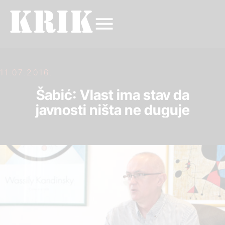
11.07.2016.
Šabić: Vlast ima stav da
javnosti ništa ne duguje