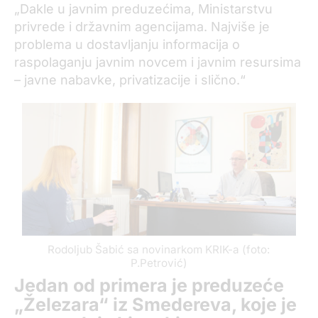
„Dakle u javnim preduzećima, Ministarstvu
privrede i državnim agencijama. Najviše je
problema u dostavljanju informacija o
raspolaganju javnim novcem i javnim resursima
– javne nabavke, privatizacije i slično.“
Rodoljub Šabić sa novinarkom KRIK-a (foto:
P.Petrović)
Jedan od primera je preduzeće
„Železara“ iz Smedereva, koje je