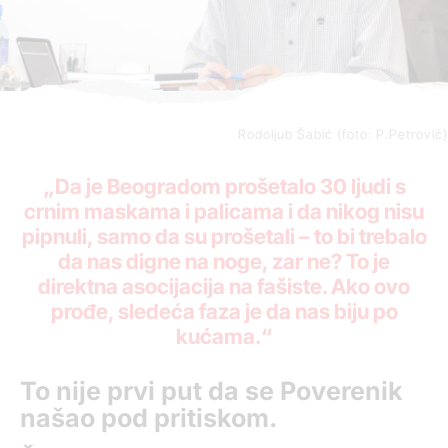
Rodoljub Šabić (foto: P.Petrović)
„Da je Beogradom prošetalo 30 ljudi s
crnim maskama i palicama i da nikog nisu
pipnuli, samo da su prošetali – to bi trebalo
da nas digne na noge, zar ne? To je
direktna asocijacija na fašiste. Ako ovo
prođe, sledeća faza je da nas biju po
kućama.“
To nije prvi put da se Poverenik
našao pod pritiskom.