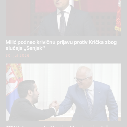
Milić podneo krivičnu prijavu protiv Krička zbog
slučaja „Senjak“
30. jul 2026.