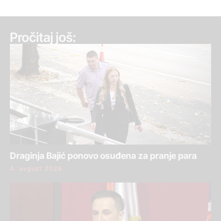
Pročitaj još:
Draginja Bajić ponovo osuđena za pranje para
4. avgust 2026.