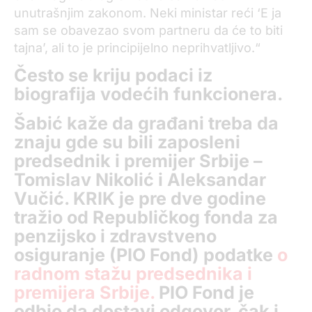
unutrašnjim zakonom. Neki ministar reći ‘E ja
sam se obavezao svom partneru da će to biti
tajna’, ali to je principijelno neprihvatljivo.“
Često se kriju podaci iz
biografija vodećih funkcionera.
Šabić kaže da građani treba da
znaju gde su bili zaposleni
predsednik i premijer Srbije –
Tomislav Nikolić i Aleksandar
Vučić. KRIK je pre dve godine
tražio od Republičkog fonda za
penzijsko i zdravstveno
osiguranje (PIO Fond) podatke
o
radnom stažu predsednika i
premijera Srbije.
PIO Fond je
odbio da dostavi odgovor, čak i