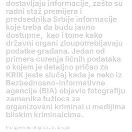
dostavljaju informacije, zašto su
radni staž premijera i
predsednika Srbije informacije
koje treba da budu javno
dostupne, kao i tome kako
državni organi zloupotrebljavaju
podatke građana. Jedan od
primera curenja ličnih podataka
o kojem je detaljno pričao za
KRIK jeste slučaj kada je neko iz
Bezbednosno-informativne
agencije (BIA) objavio fotografiju
zamenika tužioca za
organizovani kriminal u medijima
bliskim kriminalcima.
Razgovarala: Bojana Jovanović