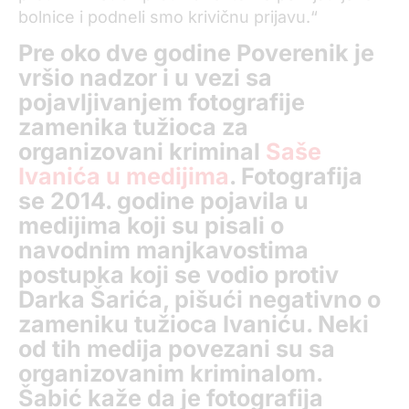
bolnice i podneli smo krivičnu prijavu.“
Pre oko dve godine Poverenik je
vršio nadzor i u vezi sa
pojavljivanjem fotografije
zamenika tužioca za
organizovani kriminal
Saše
Ivanića u medijima
. Fotografija
se 2014. godine pojavila u
medijima koji su pisali o
navodnim manjkavostima
postupka koji se vodio protiv
Darka Šarića, pišući negativno o
zameniku tužioca Ivaniću. Neki
od tih medija povezani su sa
organizovanim kriminalom.
Šabić kaže da je fotografija