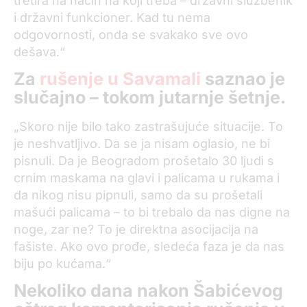
tretira na način na koji treba – državni službenik
i državni funkcioner. Kad tu nema
odgovornosti, onda se svakako sve ovo
dešava.“
Za
rušenje u Savamali
saznao je
slučajno – tokom jutarnje šetnje.
„Skoro nije bilo tako zastrašujuće situacije. To
je neshvatljivo. Da se ja nisam oglasio, ne bi
pisnuli. Da je Beogradom prošetalo 30 ljudi s
crnim maskama na glavi i palicama u rukama i
da nikog nisu pipnuli, samo da su prošetali
mašući palicama – to bi trebalo da nas digne na
noge, zar ne? To je direktna asocijacija na
fašiste. Ako ovo prođe, sledeća faza je da nas
biju po kućama.“
Nekoliko dana nakon Šabićevog