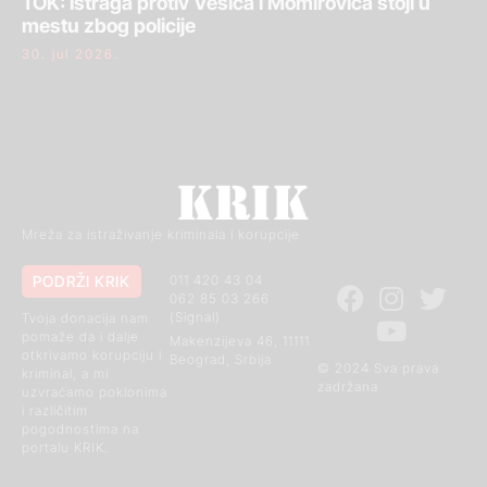
TOK: Istraga protiv Vesića i Momirovića stoji u
mestu zbog policije
30. jul 2026.
Mreža za istraživanje kriminala i korupcije
PODRŽI KRIK
011 420 43 04
062 85 03 266
(Signal)
Tvoja donacija nam
pomaže da i dalje
Makenzijeva 46, 11111
otkrivamo korupciju i
Beograd, Srbija
© 2024 Sva prava
kriminal, a mi
zadržana
uzvraćamo poklonima
i različitim
pogodnostima na
portalu KRIK.