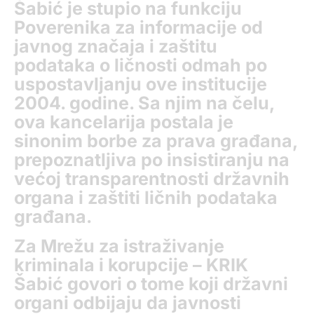
Šabić je stupio na funkciju
Poverenika za informacije od
javnog značaja i zaštitu
podataka o ličnosti odmah po
uspostavljanju ove institucije
2004. godine. Sa njim na čelu,
ova kancelarija postala je
sinonim borbe za prava građana,
prepoznatljiva po insistiranju na
većoj transparentnosti državnih
organa i zaštiti ličnih podataka
građana.
Za Mrežu za istraživanje
kriminala i korupcije – KRIK
Šabić govori o tome koji državni
organi odbijaju da javnosti