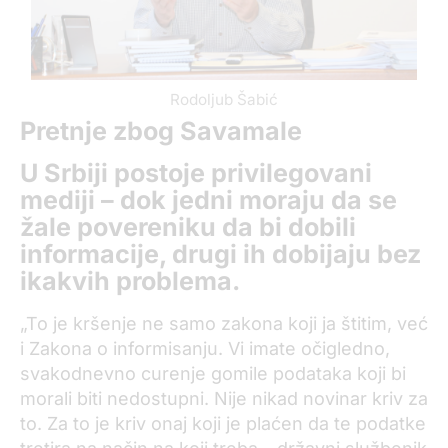
Rodoljub Šabić
Pretnje zbog Savamale
U Srbiji postoje privilegovani
mediji – dok jedni moraju da se
žale povereniku da bi dobili
informacije, drugi ih dobijaju bez
ikakvih problema.
„To je kršenje ne samo zakona koji ja štitim, već
i Zakona o informisanju. Vi imate očigledno,
svakodnevno curenje gomile podataka koji bi
morali biti nedostupni. Nije nikad novinar kriv za
to. Za to je kriv onaj koji je plaćen da te podatke