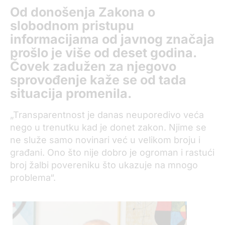
Od donošenja Zakona o
slobodnom pristupu
informacijama od javnog značaja
prošlo je više od deset godina.
Čovek zadužen za njegovo
sprovođenje kaže se od tada
situacija promenila.
„Transparentnost je danas neuporedivo veća
nego u trenutku kad je donet zakon. Njime se
ne služe samo novinari već u velikom broju i
građani. Ono što nije dobro je ogroman i rastući
broj žalbi povereniku što ukazuje na mnogo
problema“.