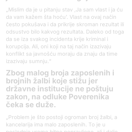
„Mislim da je u pitanju stav ,Ja sam vlast i ja ću
da vam kažem šta hoću’. Vlast na ovaj način
često pokušava i da prikrije skroman rezultat ili
odsustvo bilo kakvog rezultata. Daleko od toga
da se iza svakog incidenta krije kriminal i
korupcija. Ali, oni koji na taj način izazivaju
konflikt sa javnošću moraju da znaju da time
izazivaju sumnju.“
Zbog malog broja zaposlenih i
brojnih žalbi koje stižu jer
državne institucije ne poštuju
zakon, na odluke Poverenika
čeka se duže.
„Problem je što postoji ogroman broj žalbi, a
kancelarija ima malo zaposlenih. To je u
poslednje vreme bitno popravljeno, ali i dalje