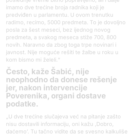
imamo dve trećine broja radnika koji je
predviđen u parlamentu. U ovom trenutku
radimo, recimo, 5000 predmeta. To je dovoljno
posla za šest meseci, bez ijednog novog
predmeta, a svakog meseca stiže 700, 800
novih. Naravno da zbog toga trpe novinari i
javnost. Nije moguće rešiti te žalbe u roku u
kom bismo mi želeli.“
Često, kaže Šabić, nije
neophodno da donese rešenje
jer, nakon intervencije
Poverenika, organi dostave
podatke.
„U dve trećine slučajeva već na pitanje zašto
nisu dostavili informaciju, oni kažu ,Dobro,
daćemo’. Tu tačno vidite da se svesno kalkuliše