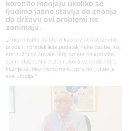
korenito menjaju ukoliko se
ljudima jasno stavlja do znanja
da državu ovi problemi ne
zanimaju.
„Priča o tome da ste vi kao državni službenik
prodali ili predali lični podatak neke osobe, koji
ste dužni da čuvate i koji smete da koristite
samo službenim putem, mora da bude oštro
kažnjena. Ako nismo na to spremni, onda je
sve utopija.“