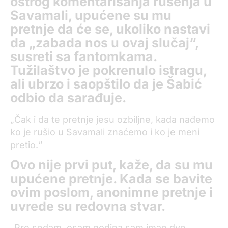
oštrog komentarisanja rušenja u
Savamali, upućene su mu
pretnje da će se, ukoliko nastavi
da „zabada nos u ovaj slučaj“,
susreti sa fantomkama.
Tužilaštvo je pokrenulo istragu,
ali ubrzo i saopštilo da je Šabić
odbio da sarađuje.
„Čak i da te pretnje jesu ozbiljne, kada nađemo
ko je rušio u Savamali znaćemo i ko je meni
pretio.“
Ovo nije prvi put, kaže, da su mu
upućene pretnje. Kada se bavite
ovim poslom, anonimne pretnje i
uvrede su redovna stvar.
„Pre sedam, osam godina sam imao dve