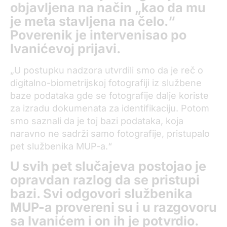
objavljena na način „kao da mu
je meta stavljena na čelo.“
Poverenik je intervenisao po
Ivanićevoj prijavi.
„U postupku nadzora utvrdili smo da je reč o
digitalno-biometrijskoj fotografiji iz službene
baze podataka gde se fotografije dalje koriste
za izradu dokumenata za identifikaciju. Potom
smo saznali da je toj bazi podataka, koja
naravno ne sadrži samo fotografije, pristupalo
pet službenika MUP-a.“
U svih pet slučajeva postojao je
opravdan razlog da se pristupi
bazi. Svi odgovori službenika
MUP-a provereni su i u razgovoru
sa Ivanićem i on ih je potvrdio.