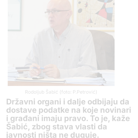
Rodoljub Šabić (foto: P.Petrović)
Državni organi i dalje odbijaju da
dostave podatke na koje novinari
i građani imaju pravo. To je, kaže
Šabić, zbog stava vlasti da
javnosti ništa ne duguje.