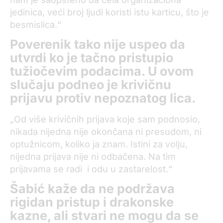
jedinica, veći broj ljudi koristi istu karticu, što je
besmislica.“
Poverenik tako nije uspeo da
utvrdi ko je tačno pristupio
tužiočevim podacima. U ovom
slučaju podneo je krivičnu
prijavu protiv nepoznatog lica.
„Od više krivičnih prijava koje sam podnosio,
nikada nijedna nije okončana ni presudom, ni
optužnicom, koliko ja znam. Istini za volju,
nijedna prijava nije ni odbačena. Na tim
prijavama se radi i odu u zastarelost.“
Šabić kaže da ne podržava
rigidan pristup i drakonske
kazne, ali stvari ne mogu da se