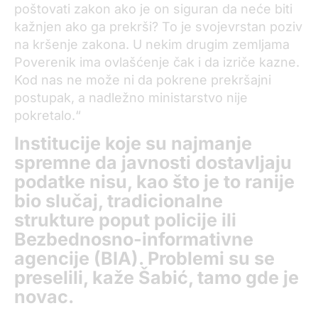
poštovati zakon ako je on siguran da neće biti
kažnjen ako ga prekrši? To je svojevrstan poziv
na kršenje zakona. U nekim drugim zemljama
Poverenik ima ovlašćenje čak i da izriče kazne.
Kod nas ne može ni da pokrene prekršajni
postupak, a nadležno ministarstvo nije
pokretalo.“
Institucije koje su najmanje
spremne da javnosti dostavljaju
podatke nisu, kao što je to ranije
bio slučaj, tradicionalne
strukture poput policije ili
Bezbednosno-informativne
agencije (BIA). Problemi su se
preselili, kaže Šabić, tamo gde je
novac.