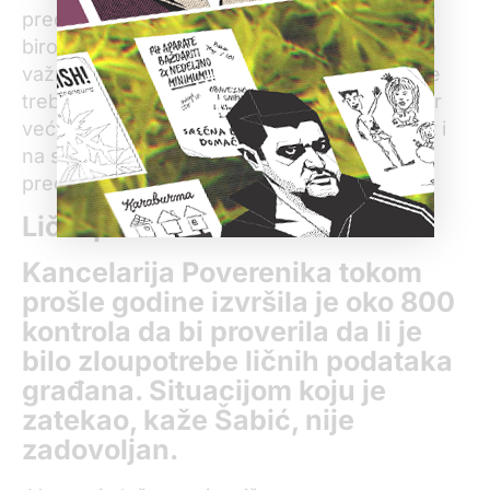
predsednika republike, zaista mislim da je to
birokratski strah od davanja podataka o tako
važnim ljudima. Ni premijer, ni predsednik ne
treba da imaju bilo kakav problem, tim pre jer
veći deo tih podataka možete da nađete čak i
na sajtovima predsednika republike i
predsednika vlade.“
Lični podaci
Kancelarija Poverenika tokom
prošle godine izvršila je oko 800
kontrola da bi proverila da li je
bilo zloupotrebe ličnih podataka
građana. Situacijom koju je
zatekao, kaže Šabić, nije
zadovoljan.