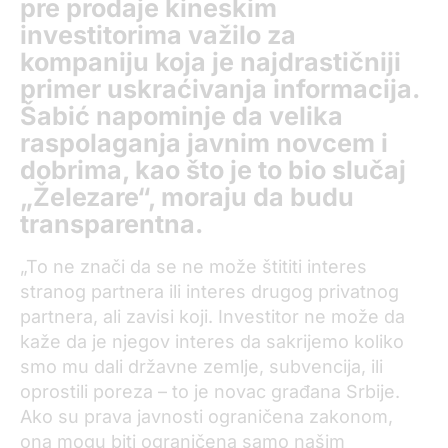
pre prodaje kineskim
investitorima važilo za
kompaniju koja je najdrastičniji
primer uskraćivanja informacija.
Šabić napominje da velika
raspolaganja javnim novcem i
dobrima, kao što je to bio slučaj
„Železare“, moraju da budu
transparentna.
„To ne znači da se ne može štititi interes
stranog partnera ili interes drugog privatnog
partnera, ali zavisi koji. Investitor ne može da
kaže da je njegov interes da sakrijemo koliko
smo mu dali državne zemlje, subvencija, ili
oprostili poreza – to je novac građana Srbije.
Ako su prava javnosti ograničena zakonom,
ona mogu biti ograničena samo našim