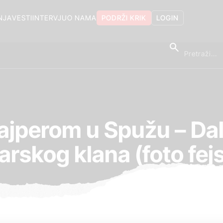
NJA
VESTI
INTERVJU
O NAMA
PODRŽI KRIK
LOGIN
ajperom u Spužu – Dal
jarskog klana (foto fej