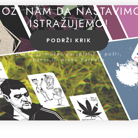
OZI NAM DA NASTAVIM
ISTRAŽUJEMO!
PODRŽI KRIK
Donacije možeš da uplatiš u pošti,
banci ili preko PayPal-a