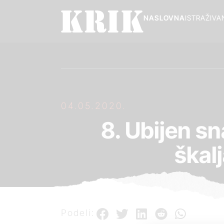
NASLOVNA
ISTRAŽIVA
04.05.2020.
8. Ubijen sn
škal
Podeli: