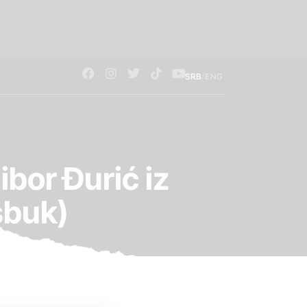
/
SRB
ENG
ibor Đurić iz
sbuk)