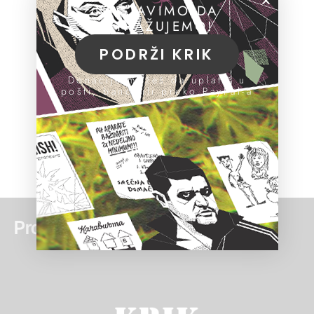
NASTAVIMO DA
ISTRAŽUJEMO!
PODRŽI KRIK
Donacije možeš da uplatiš u
pošti, banci ili preko PayPal-a
Pročitaj još: