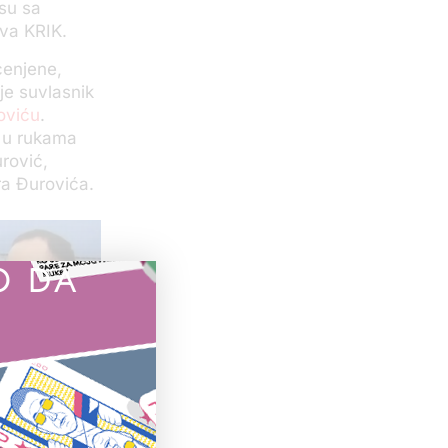
 su sa
va KRIK.
cenjene,
 je suvlasnik
oviću
.
o u rukama
rović,
ra Đurovića.
O DA