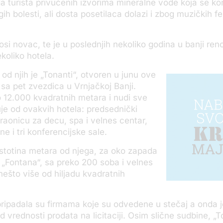
da turista privučenih izvorima mineralne vode koja se kor
h bolesti, ali dosta posetilaca dolazi i zbog muzičkih fes
si novac, te je u poslednjih nekoliko godina u banji renov
koliko hotela.
 od njih je „Tonanti“, otvoren u junu ove
i sa pet zvezdica u Vrnjačkoj Banji.
 12.000 kvadratnih metara i nudi sve
je od ovakvih hotela: predsednički
raonicu za decu, spa i velnes centar,
e i tri konferencijske sale.
stotina metara od njega, za oko zapada
– „Fontana“, sa preko 200 soba i velnes
ešto više od hiljadu kvadratnih
ripadala su firmama koje su odvedene u stečaj a onda j
 vrednosti prodata na licitaciji. Osim slične sudbine, „To