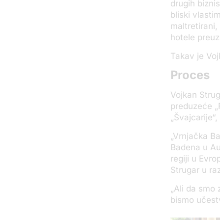
drugih bizni
bliski vlasti
maltretirani
hotele preuzel
Takav je Voj
Proces
Vojkan Struga
preduzeće „F
„Švajcarije“,
„Vrnjačka Ban
Badena u Aust
regiji u Evr
Strugar u ra
„Ali da smo 
bismo učestvo