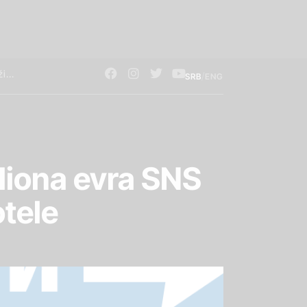
/
SRB
ENG
iliona evra SNS
tele