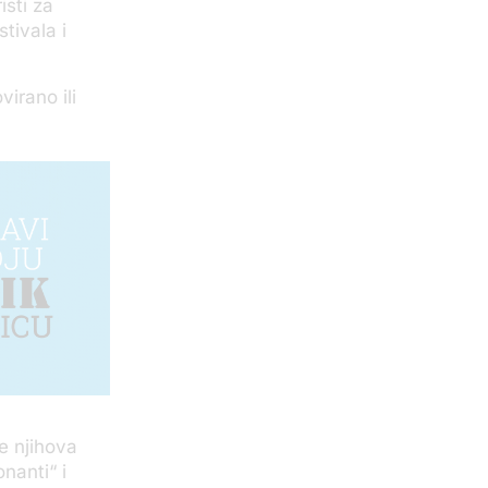
isti za
tivala i
irano ili
e njihova
nanti“ i