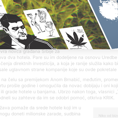
ja je sada vlasnik hotela.
ismene ove kupovine nisu bile
o – država im je bogato pomogla
, otkriva KRIK.
aisavljević su krajem 2018. i
19. godine potpisali ugovore sa
Stefanović i Papić (f
m privrede koje im je odobrilo oko
Instagram)
evra novca građana Srbije za
ova dva hotela. Pare su im dodeljene na osnovu Uredbe 
čenja direktnih investicija, a koja je ranije služila kako b
ale uglavnom strane kompanije koje su ovde pokretale 
, na čelu sa premijekom Anom Brnabić, međutim, promen
tu prošle godine i omogućila da novac dobijaju i oni koj
 ili grade hotele u banjama. Ubrzo nakon toga, vlasnici „T
dneli su zahteve da im se odobri pomoć, otkriva KRIK.
žava pomaže da srede hotele koji im u
mogu doneti milionske zarade, sudbina
Niko od bi