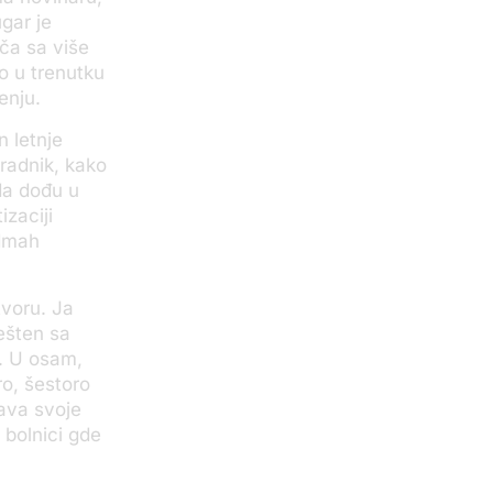
gar je
ča sa više
o u trenutku
enju.
 letnje
radnik, kako
 da dođu u
izaciji
odmah
tvoru. Ja
ešten sa
i. U osam,
ro, šestoro
čava svoje
 bolnici gde