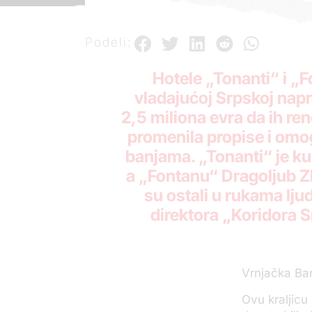
Podeli:
Hotele „Tonanti“ i „F
vladajućoj Srpskoj napr
2,5 miliona evra da ih re
promenila propise i omog
banjama. „Tonanti“ je ku
a „Fontanu“ Dragoljub Zbi
su ostali u rukama lj
direktora „Koridora S
Vrnjačka Ban
Ovu kraljicu