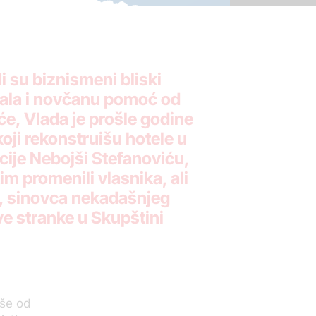
i su biznismeni bliski
 dala i novčanu pomoć od
će, Vlada je prošle godine
oji rekonstruišu hotele u
cije Nebojši Stefanoviću,
im promenili vlasnika, ali
a, sinovca nekadašnjeg
ve stranke u Skupštini
iše od