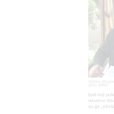
Vojkan Strugar
(foto: KRIK)
ljudi koji pu
iskustvo Str
su ga „oživlj