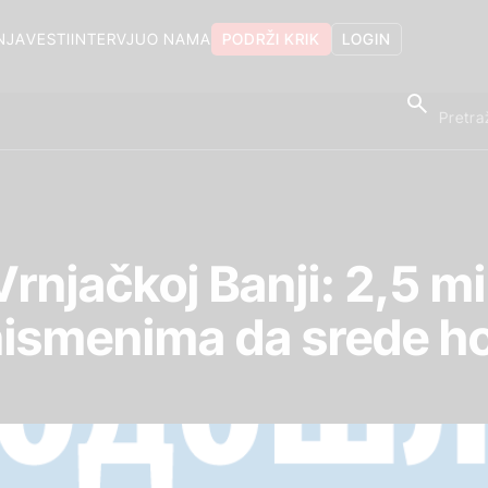
NJA
VESTI
INTERVJU
O NAMA
PODRŽI KRIK
LOGIN
rnjačkoj Banji: 2,5 m
nismenima da srede ho