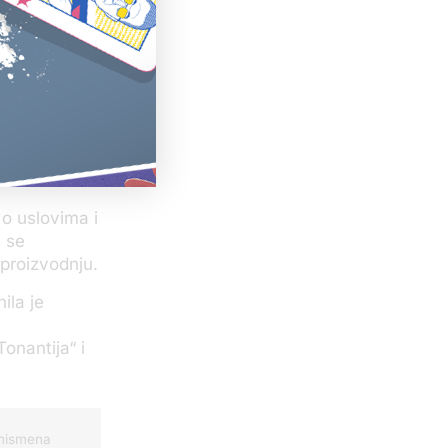
oto:
o uslovima i
i se
proizvodnju.
ila je
i
onantija“ i
znismena