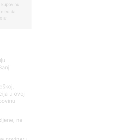
 kupovinu
 želeo da
RIK.
uju
Banji
eškoj,
cija u ovoj
upovinu
bljene, ne
ma novinaru,