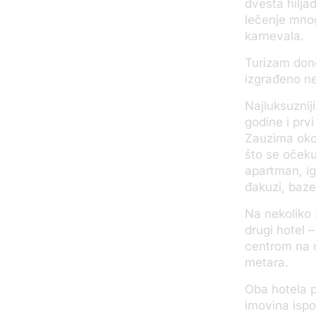
dvesta hilja
lečenje mnogi
karnevala.
Turizam dono
izgrađeno ne
Najluksuzniji
godine i prv
Zauzima oko
što se očeku
apartman, ig
đakuzi, bazen
Na nekoliko 
drugi hotel 
centrom na n
metara.
Oba hotela p
imovina ispod