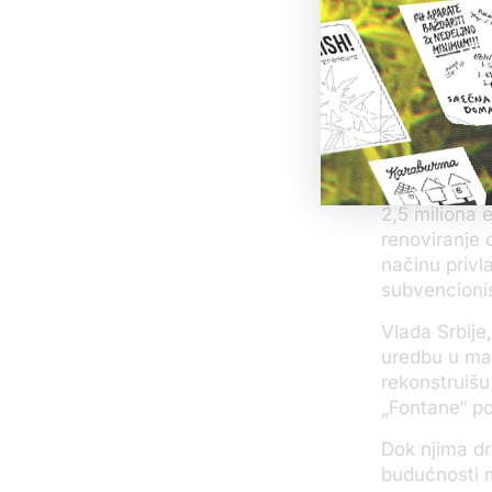
kompaniji ko
Za SNS bizn
rizičan posa
subvencijama
Đurović i Vl
početkom 20
Ministarstvo
2,5 miliona 
renoviranje 
načinu privla
subvencionis
Vlada Srbije
uredbu u mar
rekonstruišu
„Fontane“ po
Dok njima dr
budućnosti 