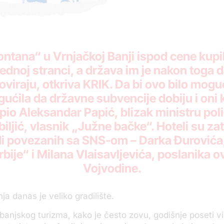
ontana“ u Vrnjačkoj Banji ispod cene kupil
ednoj stranci, a država im je nakon toga
noviraju, otkriva KRIK. Da bi ovo bilo mogu
ućila da državne subvencije dobiju i oni k
pio Aleksandar Papić, blizak ministru poli
ljić, vlasnik „Južne bačke“. Hoteli su zat
udi povezanih sa SNS-om – Darka Đurović
rbije“ i Milana Vlaisavljevića, poslanika o
Vojvodine.
ja danas je veliko gradilište.
 banjskog turizma, kako je često zovu, godišnje poseti v