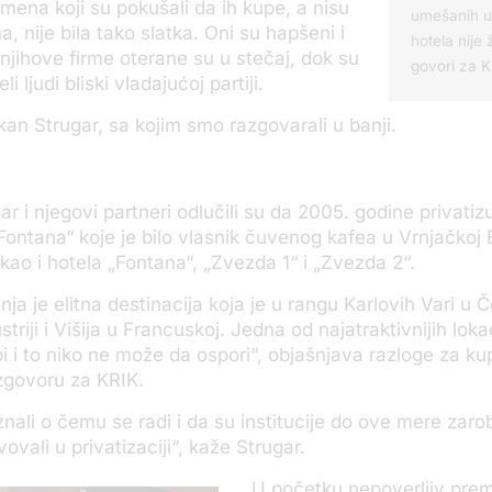
smena koji su pokušali da ih kupe, a nisu
umešanih u
ma, nije bila tako slatka. Oni su hapšeni i
hotela nije
, njihove firme oterane su u stečaj, dok su
govori za K
i ljudi bliski vladajućoj partiji.
kan Strugar, sa kojim smo razgovarali u banji.
r i njegovi partneri odlučili su da 2005. godine privatiz
ontana“ koje je bilo vlasnik čuvenog kafea u Vrnjačkoj 
 kao i hotela „Fontana“, „Zvezda 1“ i „Zvezda 2“.
ja je elitna destinacija koja je u rangu Karlovih Vari u Č
riji i Višija u Francuskoj. Jedna od najatraktivnijih loka
opi i to niko ne može da ospori“, objašnjava razloge za k
zgovoru za KRIK.
znali o čemu se radi i da su institucije do ove mere zaro
vali u privatizaciji“, kaže Strugar.
U početku nepoverljiv pre