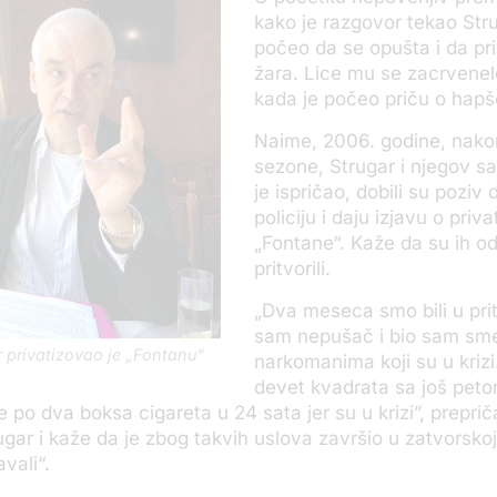
kako je razgovor tekao Stru
počeo da se opušta i da pri
žara. Lice mu se zacrvenel
kada je počeo priču o hapš
Naime, 2006. godine, nakon
sezone, Strugar i njegov sa
je ispričao, dobili su poziv
policiju i daju izjavu o privat
„Fontane“. Kaže da su ih 
pritvorili.
„Dva meseca smo bili u pri
sam nepušač i bio sam sm
 privatizovao je „Fontanu“
narkomanima koji su u kriz
devet kvadrata sa još peto
še po dva boksa cigareta u 24 sata jer su u krizi”, prepri
ugar i kaže da je zbog takvih uslova završio u zatvorskoj
avali“.