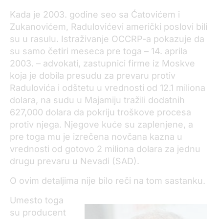
Kada je 2003. godine seo sa Ćatovićem i
Zukanovićem, Radulovićevi američki poslovi bili
su u rasulu. Istraživanje OCCRP-a pokazuje da
su samo četiri meseca pre toga – 14. aprila
2003. – advokati, zastupnici firme iz Moskve
koja je dobila presudu za prevaru protiv
Radulovića i odštetu u vrednosti od 12.1 miliona
dolara, na sudu u Majamiju tražili dodatnih
627,000 dolara da pokriju troškove procesa
protiv njega. Njegove kuće su zaplenjene, a
pre toga mu je izrečena novčana kazna u
vrednosti od gotovo 2 miliona dolara za jednu
drugu prevaru u Nevadi (SAD).
O ovim detaljima nije bilo reči na tom sastanku.
Umesto toga
su producent