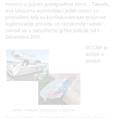
imovinu u južnim predgrađima Atine… Takođe,
dva luksuzna automobila i jedan motor su
pronađeni, koji su konfiskovani kao proizvod
legitimizacije prihoda od nezakonite radnje’’,
navodi se u saopštenju grčke policije od 1.
Decembra 2011.
OCCRP je
došao u
posed
Jahta i kokain spakovan u balone