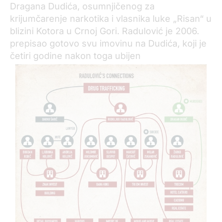
Dragana Dudića, osumnjičenog za
krijumčarenje narkotika i vlasnika luke „Risan“ u
blizini Kotora u Crnoj Gori. Radulović je 2006.
prepisao gotovo svu imovinu na Dudića, koji je
četiri godine nakon toga ubijen