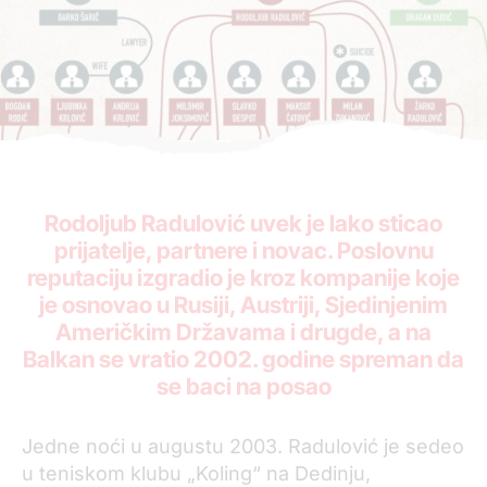
Rodoljub Radulović uvek je lako sticao
prijatelje, partnere i novac. Poslovnu
reputaciju izgradio je kroz kompanije koje
je osnovao u Rusiji, Austriji, Sjedinjenim
Američkim Državama i drugde, a na
Balkan se vratio 2002. godine spreman da
se baci na posao
Jedne noći u augustu 2003. Radulović je sedeo
u teniskom klubu „Koling“ na Dedinju,