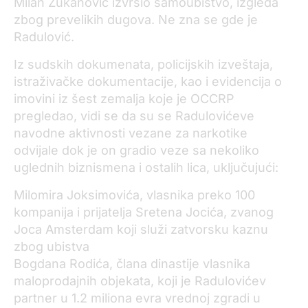
Milan Zukanović izvršio samoubistvo, izgleda
zbog prevelikih dugova. Ne zna se gde je
Radulović.
Iz sudskih dokumenata, policijskih izveštaja,
istraživačke dokumentacije, kao i evidencija o
imovini iz šest zemalja koje je OCCRP
pregledao, vidi se da su se Radulovićeve
navodne aktivnosti vezane za narkotike
odvijale dok je on gradio veze sa nekoliko
uglednih biznismena i ostalih lica, uključujući:
Milomira Joksimovića, vlasnika preko 100
kompanija i prijatelja Sretena Jocića, zvanog
Joca Amsterdam koji služi zatvorsku kaznu
zbog ubistva
Bogdana Rodića, člana dinastije vlasnika
maloprodajnih objekata, koji je Radulovićev
partner u 1.2 miliona evra vrednoj zgradi u