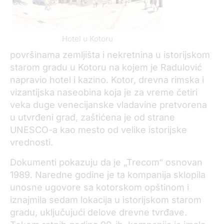
Hotel u Kotoru
površinama zemljišta i nekretnina u istorijskom
starom gradu u Kotoru na kojem je Radulović
napravio hotel i kazino. Kotor, drevna rimska i
vizantijska naseobina koja je za vreme četiri
veka duge venecijanske vladavine pretvorena
u utvrđeni grad, zaštićena je od strane
UNESCO-a kao mesto od velike istorijske
vrednosti.
Dokumenti pokazuju da je „Trecom“ osnovan
1989. Naredne godine je ta kompanija sklopila
unosne ugovore sa kotorskom opštinom i
iznajmila sedam lokacija u istorijskom starom
gradu, uključujući delove drevne tvrđave.