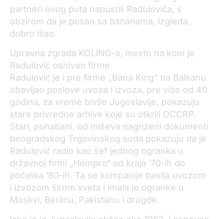
partneri ovog puta napustili Radulovića, s
obzirom da je posao sa bananama, izgleda,
dobro išao.
Upravna zgrada KOLING-a, mesto na kom je
Radulović osnivao firme
Radulović je i pre firme „Bana King“ na Balkanu
obavljao poslove uvoza i izvoza, pre više od 40
godina, za vreme bivše Jugoslavije, pokazuju
stare privredne arhive koje su otkrili OCCRP.
Stari, pohabani, od miševa nagrizeni dokumenti
beogradskog Trgovinskog suda pokazuju da je
Radulović radio kao šef jednog ogranka u
državnoj firmi „Hempro“ od kraja ’70-ih do
početka ’80-ih. Ta se kompanije bavila uvozom
i izvozom širom sveta i imala je ogranke u
Moskvi, Berlinu, Pakistanu i drugde.