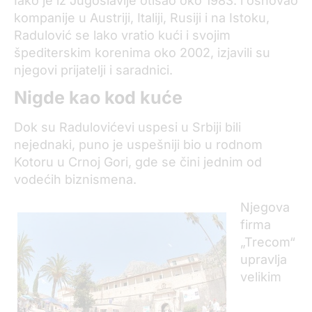
Iako je iz Jugoslavije otišao oko 1983. i osnovao
kompanije u Austriji, Italiji, Rusiji i na Istoku,
Radulović se lako vratio kući i svojim
špediterskim korenima oko 2002, izjavili su
njegovi prijatelji i saradnici.
Nigde kao kod kuće
Dok su Radulovićevi uspesi u Srbiji bili
nejednaki, puno je uspešniji bio u rodnom
Kotoru u Crnoj Gori, gde se čini jednim od
vodećih biznismena.
Njegova
firma
„Trecom“
upravlja
velikim