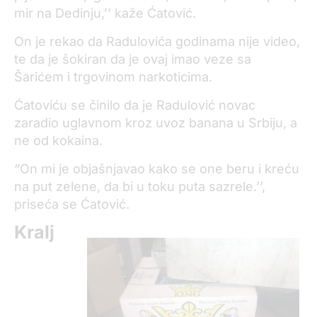
mir na Dedinju,’’ kaže Ćatović.
On je rekao da Radulovića godinama nije video,
te da je šokiran da je ovaj imao veze sa
Šarićem i trgovinom narkoticima.
Ćatoviću se činilo da je Radulović novac
zaradio uglavnom kroz uvoz banana u Srbiju, a
ne od kokaina.
“On mi je objašnjavao kako se one beru i kreću
na put zelene, da bi u toku puta sazrele.’’,
priseća se Ćatović.
Kralj