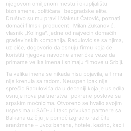
njegovom omiljenom mestu i okupljalištu
biznismena, političara i beogradske elite.
Društvo su mu pravili Maksut Ćatović, poznati
domaći filmski producent i Milan Zukanović,
vlasnik „Kolinga“, jedne od najvećih domaćih
građevinskih kompanija. Radulović se sa njima,
uz piće, dogovorio da osnuju firmu koja će
koristiti njegove navodne američke veze da
primame velika imena i snimaju filmove u Srbiji.
Ta velika imena se nikada nisu pojavila, a firma
nije krenula sa radom. Neuspeh ipak nije
sprečio Radulovića da u deceniji koja je usledila
osnuje nova partnerstva i pokrene poslove sa
srpskim moćnicima. Otvoreno se hvalio svojim
uspesima u SAD-u i tako privukao partnere sa
Balkana uz čiju je pomoć izgradio različite
aranžmane – uvoz banana, hotele, kazino, kao i