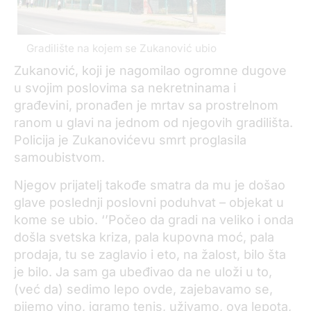
Gradilište na kojem se Zukanović ubio
Zukanović, koji je nagomilao ogromne dugove
u svojim poslovima sa nekretninama i
građevini, pronađen je mrtav sa prostrelnom
ranom u glavi na jednom od njegovih gradilišta.
Policija je Zukanovićevu smrt proglasila
samoubistvom.
Njegov prijatelj takođe smatra da mu je došao
glave poslednji poslovni poduhvat – objekat u
kome se ubio. ‘’Počeo da gradi na veliko i onda
došla svetska kriza, pala kupovna moć, pala
prodaja, tu se zaglavio i eto, na žalost, bilo šta
je bilo. Ja sam ga ubeđivao da ne uloži u to,
(već da) sedimo lepo ovde, zajebavamo se,
pijemo vino, igramo tenis, uživamo, ova lepota,