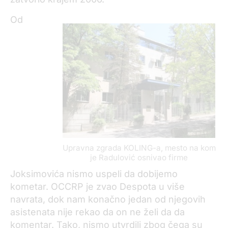
Od
Upravna zgrada KOLING-a, mesto na kom
je Radulović osnivao firme
Joksimovića nismo uspeli da dobijemo
kometar. OCCRP je zvao Despota u više
navrata, dok nam konačno jedan od njegovih
asistenata nije rekao da on ne želi da da
komentar. Tako, nismo utvrdili zbog čega su