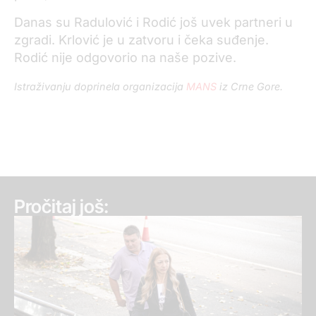
Danas su Radulović i Rodić još uvek partneri u
zgradi. Krlović je u zatvoru i čeka suđenje.
Rodić nije odgovorio na naše pozive.
Istraživanju doprinela organizacija
MANS
iz Crne Gore.
Pročitaj još: