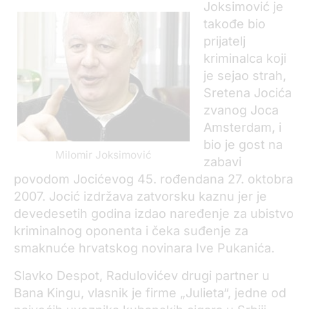
Joksimović je
takođe bio
prijatelj
kriminalca koji
je sejao strah,
Sretena Jocića
zvanog Joca
Amsterdam, i
bio je gost na
Milomir Joksimović
zabavi
povodom Jocićevog 45. rođendana 27. oktobra
2007. Jocić izdržava zatvorsku kaznu jer je
devedesetih godina izdao naređenje za ubistvo
kriminalnog oponenta i čeka suđenje za
smaknuće hrvatskog novinara Ive Pukanića.
Slavko Despot, Radulovićev drugi partner u
Bana Kingu, vlasnik je firme „Julieta“, jedne od