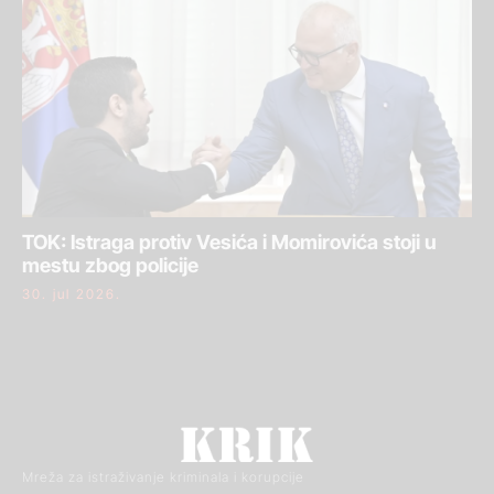
TOK: Istraga protiv Vesića i Momirovića stoji u
mestu zbog policije
30. jul 2026.
Mreža za istraživanje kriminala i korupcije