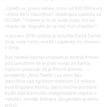
„Uplatio je, preko banke, iznos od 600.000 evra
i dobio 45% vlasništva’’, objašnjava Ljubinka za
OCCRP. ‘’Trebalo je to da bude hotel, što se
nikada nije dogodilo jer je moj muž uhapšen’’.
U januaru 2010. policija je optužila Darka Šarića
da je vođa narko-mreže i zaplenila mu imovinu
u Srbiji.
Dve nedelje kasnije uhapšen je Andrija Krlović
pod optužbom da je prao novac za Šarića.
Ugovori pokazuju da je Krlović preneo
kompaniju „Novi Tamiš“ i sa njom deo
vlasništva nad zgradom vrednom 1.2 miliona
evra Bogdanu Rodiću, članu moćne porodice
Rodić koja kontroliše maloprodajne objekte u
nekoliko zemalja Balkana. (pogledajte prateću
priču).