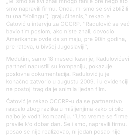
„Mi smo se svi znali mnogo ranije pre nego što
smo napravili firmu. Onda, mi smo se svi zbližili
tu (na “Kolingu”) igrajući tenis,’’ rekao je
Ćatović u intervju za OCCRP. ‘’Radulović se već
bavio tim poslom, ako niste znali, dovodio
Amerikance ovde da snimaju, pre 90ih godina,
pre ratova, u bivšoj Jugoslaviji’’,
Međutim, samo 18 meseci kasnije, Radulovićevi
partneri napustili su kompaniju, pokazuje
poslovna dokumentacija. Radulović ju je
konačno zatvorio u augustu 2009. i u evidenciji
ne postoji trag da je snimila ijedan film.
Ćatović je rekao OCCRP-u da se partnerstvo
raspalo zbog razlika u mišljenjima kako bi bilo
najbolje voditi kompaniju. ‘’U to vreme se firme
pravile k’o dobar dan. Seli smo, napravili firmu,
posao se nije realizovao, ni jedan posao nije