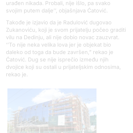
urađen nikada. Probali, nije išlo, pa svako
svojim putem dalje’’, objašnjava Ćatović.
Takođe je izjavio da je Radulović dugovao
Zukanoviću, koji je svom prijatelju počeo graditi
vilu na Dedinju, ali nije dobio novac zauzvrat.
‘’To nije neka velika lova jer je objekat bio
daleko od toga da bude završen,” rekao je
Ćatović. Dug se nije isprečio između njih
dvojice koji su ostali u prijateljskim odnosima,
rekao je.