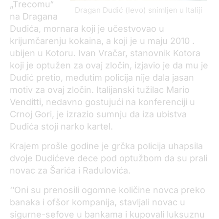
„Trecomu“
Dragan Dudić (levo) snimljen u Italiji
na Dragana
Dudića, mornara koji je učestvovao u
krijumčarenju kokaina, a koji je u maju 2010 .
ubijen u Kotoru. Ivan Vračar, stanovnik Kotora
koji je optužen za ovaj zločin, izjavio je da mu je
Dudić pretio, međutim policija nije dala jasan
motiv za ovaj zločin. Italijanski tužilac Mario
Venditti, nedavno gostujući na konferenciji u
Crnoj Gori, je izrazio sumnju da iza ubistva
Dudića stoji narko kartel.
Krajem prošle godine je grčka policija uhapsila
dvoje Dudićeve dece pod optužbom da su prali
novac za Šarića i Radulovića.
‘’Oni su prenosili ogomne količine novca preko
banaka i ofšor kompanija, stavljali novac u
sigurne-sefove u bankama i kupovali luksuznu