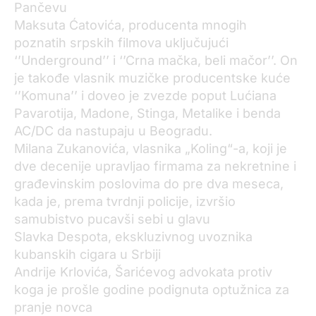
Pančevu
Maksuta Ćatovića, producenta mnogih
poznatih srpskih filmova uključujući
‘’Underground’’ i ‘’Crna mačka, beli mačor’’. On
je takođe vlasnik muzičke producentske kuće
‘’Komuna’’ i doveo je zvezde poput Lućiana
Pavarotija, Madone, Stinga, Metalike i benda
AC/DC da nastupaju u Beogradu.
Milana Zukanovića, vlasnika „Koling“-a, koji je
dve decenije upravljao firmama za nekretnine i
građevinskim poslovima do pre dva meseca,
kada je, prema tvrdnji policije, izvršio
samubistvo pucavši sebi u glavu
Slavka Despota, ekskluzivnog uvoznika
kubanskih cigara u Srbiji
Andrije Krlovića, Šarićevog advokata protiv
koga je prošle godine podignuta optužnica za
pranje novca