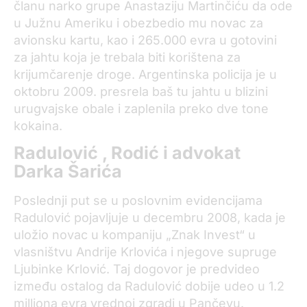
članu narko grupe Anastaziju Martinčiću da ode
u Južnu Ameriku i obezbedio mu novac za
avionsku kartu, kao i 265.000 evra u gotovini
za jahtu koja je trebala biti korištena za
krijumčarenje droge. Argentinska policija je u
oktobru 2009. presrela baš tu jahtu u blizini
urugvajske obale i zaplenila preko dve tone
kokaina.
Radulović , Rodić i advokat
Darka Šarića
Poslednji put se u poslovnim evidencijama
Radulović pojavljuje u decembru 2008, kada je
uložio novac u kompaniju „Znak Invest“ u
vlasništvu Andrije Krlovića i njegove supruge
Ljubinke Krlović. Taj dogovor je predvideo
između ostalog da Radulović dobije udeo u 1.2
milliona evra vrednoj zgradi u Pančevu.