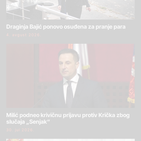
Draginja Bajić ponovo osuđena za pranje para
4. avgust 2026.
Milić podneo krivičnu prijavu protiv Krička zbog
slučaja „Senjak“
30. jul 2026.