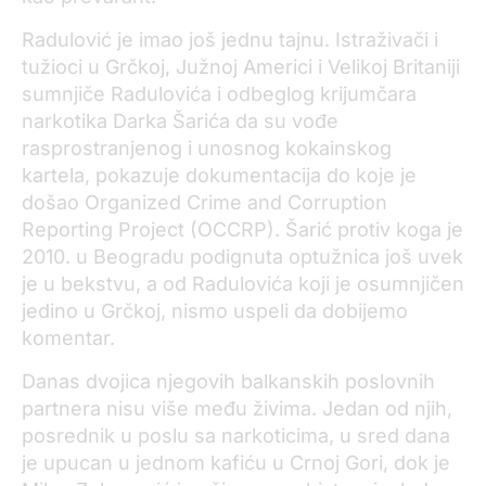
Radulović je imao još jednu tajnu. Istraživači i
tužioci u Grčkoj, Južnoj Americi i Velikoj Britaniji
sumnjiče Radulovića i odbeglog krijumčara
narkotika Darka Šarića da su vođe
rasprostranjenog i unosnog kokainskog
kartela, pokazuje dokumentacija do koje je
došao Organized Crime and Corruption
Reporting Project (OCCRP). Šarić protiv koga je
2010. u Beogradu podignuta optužnica još uvek
je u bekstvu, a od Radulovića koji je osumnjičen
jedino u Grčkoj, nismo uspeli da dobijemo
komentar.
Danas dvojica njegovih balkanskih poslovnih
partnera nisu više među živima. Jedan od njih,
posrednik u poslu sa narkoticima, u sred dana
je upucan u jednom kafiću u Crnoj Gori, dok je