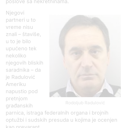
poslove sa nekretninama.
Njegovi
partneri u to
vreme nisu
znali – štaviše,
u to je bilo
upućeno tek
nekoliko
njegovih bliskih
saradnika – da
je Radulović
Ameriku
napustio pod
pretnjom
Rodoljub Radulović
građanskih
parnica, istraga federalnih organa i brojnih
optužbi i sudskih presuda u kojima je ocenjen
kao prevarant.