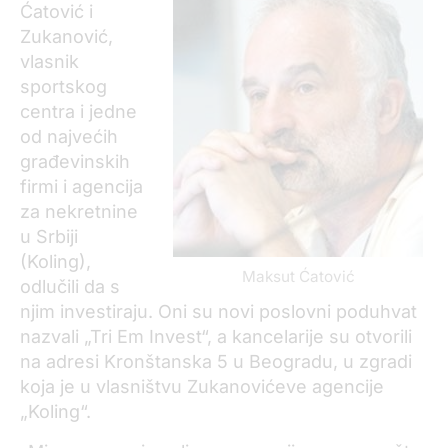
Ćatović i
Zukanović,
vlasnik
sportskog
centra i jedne
od najvećih
građevinskih
firmi i agencija
za nekretnine
u Srbiji
(Koling),
Maksut Ćatović
odlučili da s
njim investiraju. Oni su novi poslovni poduhvat
nazvali „Tri Em Invest“, a kancelarije su otvorili
na adresi Kronštanska 5 u Beogradu, u zgradi
koja je u vlasništvu Zukanovićeve agencije
„Koling“.