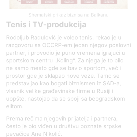
Shematski prikaz biznisa na Balkanu
Tenis i TV-produkcija
Rodoljub Radulović je voleo tenis, rekao je u
razgovoru sa OCCRP-em jedan njegov poslovni
partner, i provodio je puno vremena igrajući u
sportskom centru „Koling“. Za njega je to bilo
ne samo mesto gde se bavio sportom, već i
prostor gde je sklapao nove veze. Tamo se
predstavljao kao bogati biznismen iz SAD-a,
vlasnik velike građevinske firme u Rusiji i
uopšte, nastojao da se spoji sa beogradskom
elitom.
Prema rečima njegovih prijatelja i partnera,
često je bio viđen u društvu poznate srpske
pevačice Ane Nikolić.