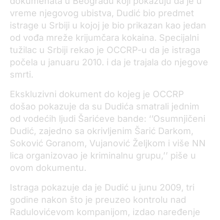
dokumenata u Beogradu koji pokazuju da je u
vreme njegovog ubistva, Dudić bio predmet
istrage u Srbiji u kojoj je bio prikazan kao jedan
od vođa mreže krijumčara kokaina. Specijalni
tužilac u Srbiji rekao je OCCRP-u da je istraga
počela u januaru 2010. i da je trajala do njegove
smrti.
Ekskluzivni dokument do kojeg je OCCRP
došao pokazuje da su Dudića smatrali jednim
od vodećih ljudi Šarićeve bande: ‘’Osumnjičeni
Dudić, zajedno sa okrivljenim Šarić Darkom,
Soković Goranom, Vujanović Željkom i više NN
lica organizovao je kriminalnu grupu,’’ piše u
ovom dokumentu.
Istraga pokazuje da je Dudić u junu 2009, tri
godine nakon što je preuzeo kontrolu nad
Radulovićevom kompanijom, izdao naređenje