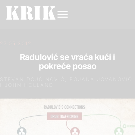
27.05.2012.
Radulović se vraća kući i
pokreće posao
STEVAN DOJČINOVIĆ, BOJANA JOVANOVIĆ
I JOHN HOLLAND