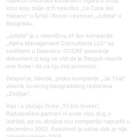
najvećih uvoznika kubanskih cigara u Srbiji,
kroz koju dalje drži nekoliko „La Casa del
Habano“ u Srbiji i Bosni i restoran „Julieta“ u
Beogradu.
„Julieta“ je u vlasništvu of-šor kompanije
„Alpha Management Consultants LLC“ sa
sedištem u Delaveru. OCCRP poseduje
dokument iz kog se vidi da je Despot vlasnik
ove firme i da za nju ima punomoć.
Despot je, takođe, preko kompanije „Jai Thai“
vlasnik čuvenog beogradskog restorana
„Zodijak“.
Kao i u slučaju firme „Tri Em Invest“,
Radulovićevi partneri ni ovde nisu dug o
izdržali, pa su obojica ovu kompaniju napustili u
decembru 2002. Radulović je ostao dok je nije
zatvorio krajem 2006.