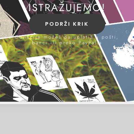
ISTRAŽUJEMO!
PODRŽI KRIK
Donacije možeš da uplatiš u pošti,
banci ili preko PayPal-a