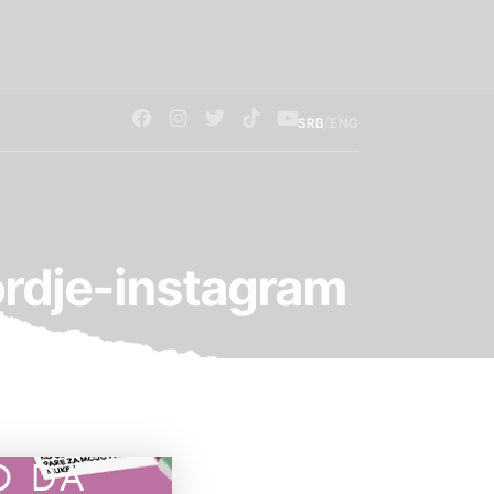
/
SRB
ENG
ordje-instagram
O DA