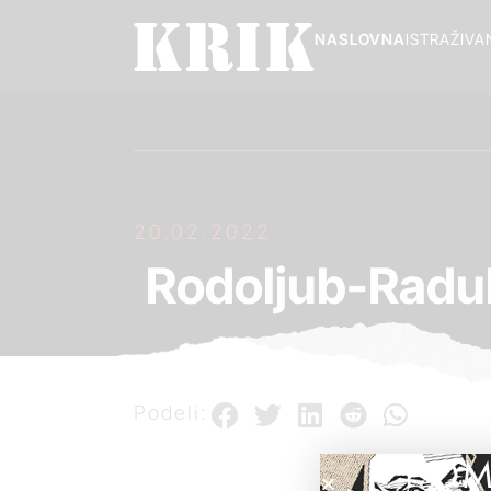
NASLOVNA
ISTRAŽIVA
20.02.2022.
Rodoljub-Radul
Podeli:
POM