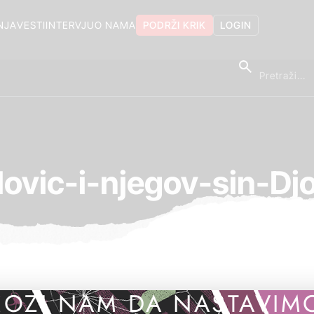
NJA
VESTI
INTERVJU
O NAMA
PODRŽI KRIK
LOGIN
ovic-i-njegov-sin-Dj
OZI NAM DA NASTAVIM