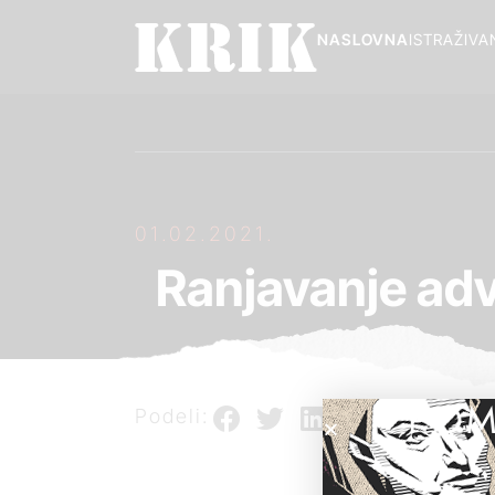
NASLOVNA
ISTRAŽIVA
01.02.2021.
Ranjavanje advo
POM
Podeli: