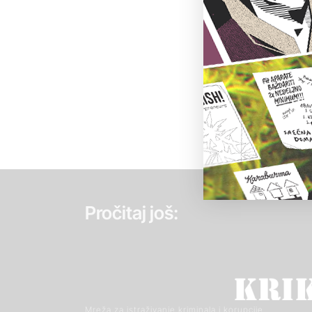
Pročitaj još:
Mreža za istraživanje kriminala i korupcije