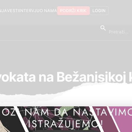
NJA
VESTI
INTERVJU
O NAMA
PODRŽI KRIK
LOGIN
kata na Bežanisjkoj k
OZI NAM DA NASTAVIM
ISTRAŽUJEMO!