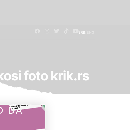
/
SRB
ENG
osi foto krik.rs
O DA