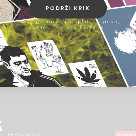
PODRŽI KRIK
Donacije možeš da uplatiš u pošti,
banci ili preko PayPal-a
office@krik.rs
PODRŽI 