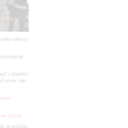
oliko njihovi
nasmejaniji
es“ i objekte
oš uvek nije
grada
ovaj slučaj.
 je policija