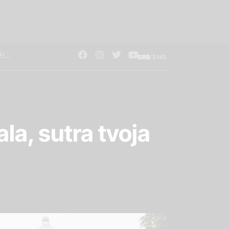
/
SRB
ENG
a, sutra tvoja