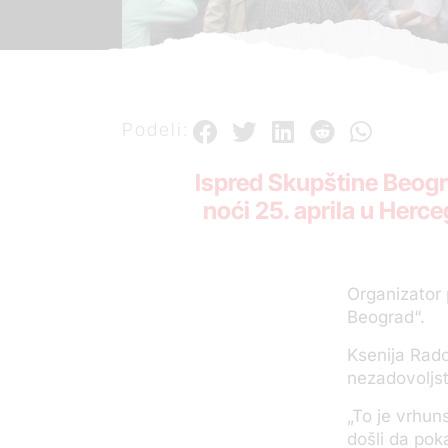
Podeli:
Ispred Skupštine Beogr
noći 25. aprila u Herce
Organizator 
Beograd“.
Ksenija Rado
nezadovoljst
„To je vrhun
došli da po