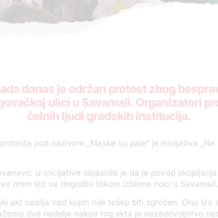
ada danas je održan protest zbog bespra
govačkoj ulici u Savamali. Organizatori pr
čelnih ljudi gradskih institucija.
protesta pod nazivom „Maske su pale“ je inicijativa „Ne
vanović iz inicijative objasnila je da je povod okupljanja
vo onim što se dogodilo tokom izborne noći u Savamali
ski akt nasilja nad kojim nije teško biti zgrožen. Ono št
kažemo dve nedelje nakon tog akta je nezadovoljstvo n