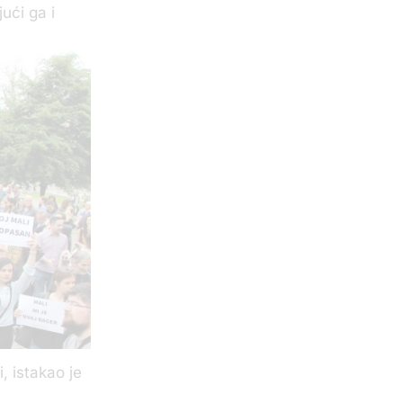
jući ga i
i, istakao je