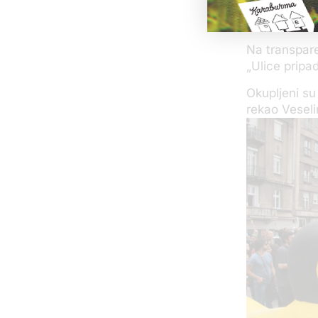
Na transpare
„Ulice pripa
Okupljeni su
rekao Veseli