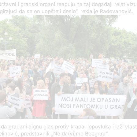
državni i gradski organi reaguju na taj događaj, relativizu
girajući da se on uopšte i desio“, rekla je Radovanović.
 da građani dignu glas protiv krađa, lopovluka i laži vlast
linović, predstavnik „Ne da(vi)mo Beograd“.