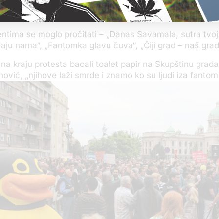
ntima se moglo pročitati – „Danas Savamala, sutra tvoj
daju nama“, „Fantomka glavu čuva“, „Čiji grad – naš grad
 na kraju protesta bacali toalet papir na Skupštinu grada,
nović, „njihove laži smrde i znamo ko su ljudi iza fantomk