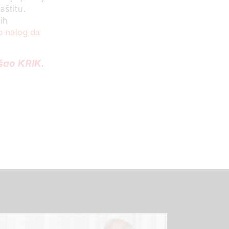
aštitu.
ih
o nalog da
ošao KRIK.