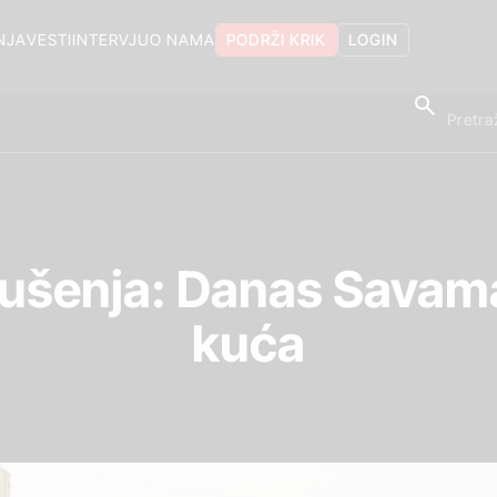
NJA
VESTI
INTERVJU
O NAMA
PODRŽI KRIK
LOGIN
rušenja: Danas Savamal
kuća