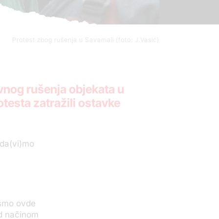
Protest zbog rušenja u Savamali (foto: J.Vasić)
vnog rušenja objekata u
otesta zatražili ostavke
 da(vi)mo
.
o smo ovde
ad načinom