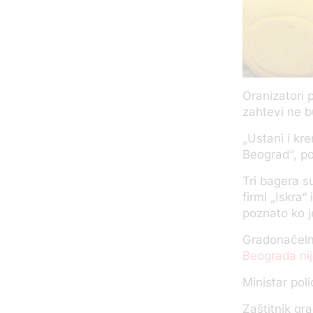
Oranizatori 
zahtevi ne bu
„Ustani i kre
Beograd“, po
Tri bagera su
firmi „Iskra
poznato ko je
Gradonačelni
Beograda nij
Ministar pol
Zaštitnik gr