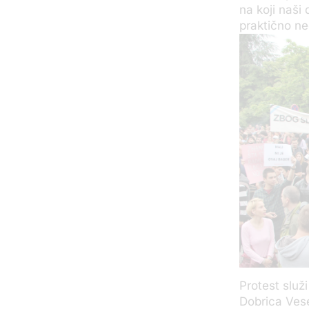
na koji naši 
praktično ne
Protest služi
Dobrica Vese