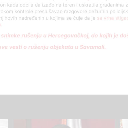
kon kada odbila da izađe na teren i uskratila građanima z
tokom kontrole preslušavao razgovore dežurnih policijsk
 njihovih nadređenih u kojima se čuje da je
sa vrha stiga
.
 snimke rušenja u Hercegovačkoj, do kojih je d
 sve vesti o rušenju objekata u Savamali.