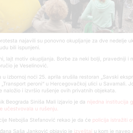
protesta najavili su ponovno okupljanje za dve nedelje uk
du bili ispunjeni.
ni, lajt motiv okupljanja. Borbe za neki bolji, pravedniji i 
ručio je Veselinović.
 u izbornoj noći 25. aprila srušila restoran „Savski ekspr
“ i „Transport peroni“ u Hercegovačkoj ulici u Savamali. J
 naložio i izvršio rušenje ovih privatnih objekata.
k Beograda Siniša Mali izjavio je da
nijedna institucija 
e učestvovala u rušenju.
icije Nebojša Stefanović rekao je da će
policija istražiti 
ađana Saša Janković objavio je
izveštaj
u kom je naveo da