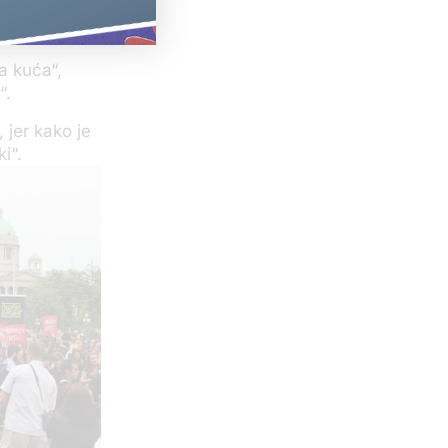
a kuća“,
“.
 jer kako je
i“.