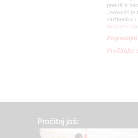
prekršila za
Janković je 
službenika i
ne postupaju
Pogledajte
Pročitajte
Pročitaj još: