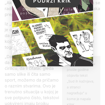
PODRŽI KRIK
„
Ako vi ne možete iz tog broja da shvatite da se
radi o oglasnoj poruci, onda to ne bi bila oznaka
Donacije možeš da uplatiš u
pošti, banci ili preko PayPal-a
prepoznatljivosti“, kaže Stojković.
Iz „Politike“, međutim, ističu da je način na koji
je oglas obeležen dovoljan da čitaoci zaključe
da je reč o plaćenom oglašavanju i da zakon,
koji je iznad kodeksa, od njih ne traži više od
toga.
„
Da li čitalac zna, ne zna,
da li čitalac zna latinicu,
„Politika“ je u junu
ćirilicu, da li čitalac gleda
prošle godine
samo slike ili čita samo
objavila tekst
sport, možemo da pričamo
„Sud ih kažnjava,
o raznim stvarima. Ovo je
a stranci
trenutno situacija u kojoj je
nagrađuju“ u
sve potpuno čisto, tekstovi
kome je napala
uokvireni imaju brojku
KRIK