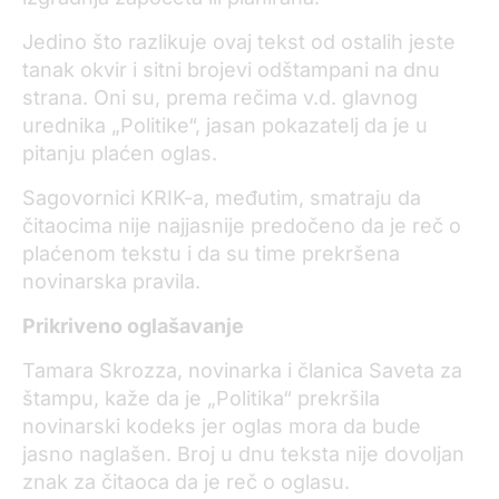
Jedino što razlikuje ovaj tekst od ostalih jeste
tanak okvir i sitni brojevi odštampani na dnu
strana. Oni su, prema rečima v.d. glavnog
urednika „Politike“, jasan pokazatelj da je u
pitanju plaćen oglas.
Sagovornici KRIK-a, međutim, smatraju da
čitaocima nije najjasnije predočeno da je reč o
plaćenom tekstu i da su time prekršena
novinarska pravila.
Prikriveno oglašavanje
Tamara Skrozza, novinarka i članica Saveta za
štampu, kaže da je „Politika“ prekršila
novinarski kodeks jer oglas mora da bude
jasno naglašen. Broj u dnu teksta nije dovoljan
znak za čitaoca da je reč o oglasu.