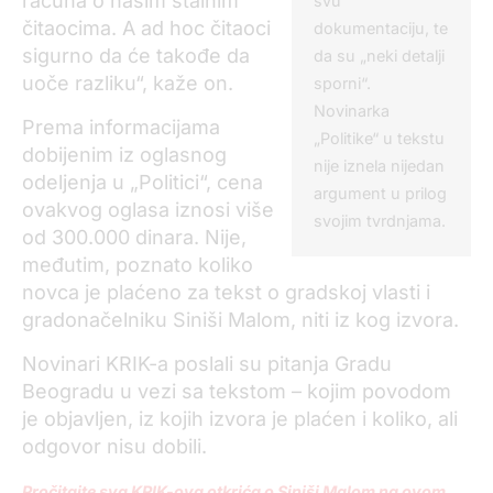
računa o našim stalnim
svu
čitaocima. A ad hoc čitaoci
dokumentaciju, te
sigurno da će takođe da
da su „neki detalji
uoče razliku“, kaže on.
sporni“.
Novinarka
Prema informacijama
„Politike“ u tekstu
dobijenim iz oglasnog
nije iznela nijedan
odeljenja u „Politici“, cena
argument u prilog
ovakvog oglasa iznosi više
svojim tvrdnjama.
od 300.000 dinara. Nije,
međutim, poznato koliko
novca je plaćeno za tekst o gradskoj vlasti i
gradonačelniku Siniši Malom, niti iz kog izvora.
Novinari KRIK-a poslali su pitanja Gradu
Beogradu u vezi sa tekstom – kojim povodom
je objavljen, iz kojih izvora je plaćen i koliko, ali
odgovor nisu dobili.
Pročitajte sva KRIK-ova otkrića o Siniši Malom na ovom