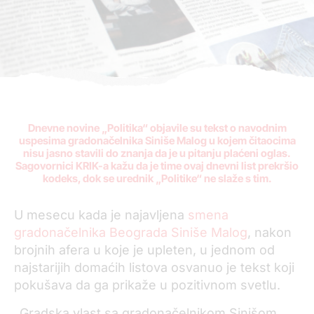
Dnevne novine „Politika“ objavile su tekst o navodnim
uspesima gradonačelnika Siniše Malog u kojem čitaocima
nisu jasno stavili do znanja da je u pitanju plaćeni oglas.
Sagovornici KRIK-a kažu da je time ovaj dnevni list prekršio
kodeks, dok se urednik „Politike“ ne slaže s tim.
U mesecu kada je najavljena
smena
gradonačelnika Beograda Siniše Malog
, nakon
brojnih afera u koje je upleten, u jednom od
najstarijih domaćih listova osvanuo je tekst koji
pokušava da ga prikaže u pozitivnom svetlu.
„
Gradska vlast sa gradonačelnikom Sinišom