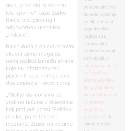
dole, ja ne vidim da je tu
pokušavajući da
išta sporno“, kaže Žarko
dovede u pitanje
Rakić, v.d. glavnog i
kredibilitet naše
odgovornog urednika
organizacije i
„Politike“.
nagradu za
istraživačko
Rakić dodaje da svi redovni
novinarstvo koju
čitaoci tačno mogu da
smo dobili.
U
uoče razliku između strana
tekstu piše da je
koje su informativne i
naša priča o
plaćenih koje nemaju ova
gradonačelniku
dva obeležja – okvir i broj.
Beograda Siniši
„
Mislite da moramo da
Malom i kupovini
vodimo računa o čitaocima
24 stana u
koji prvi put uzmu ‘Politiku’
Bugarskoj
u ruke, pa to tako ne
„manjkava“
, da
možemo. Znači, mi vodimo
nismo proverili