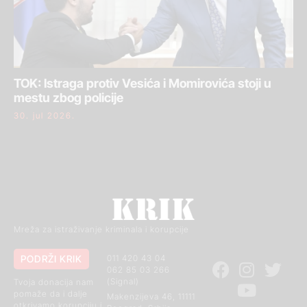
TOK: Istraga protiv Vesića i Momirovića stoji u
mestu zbog policije
30. jul 2026.
Mreža za istraživanje kriminala i korupcije
PODRŽI KRIK
011 420 43 04
062 85 03 266
(Signal)
Tvoja donacija nam
pomaže da i dalje
Makenzijeva 46, 11111
otkrivamo korupciju i