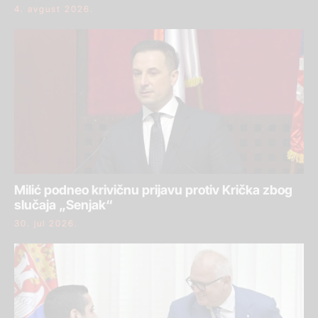
4. avgust 2026.
Milić podneo krivičnu prijavu protiv Krička zbog
slučaja „Senjak“
30. jul 2026.