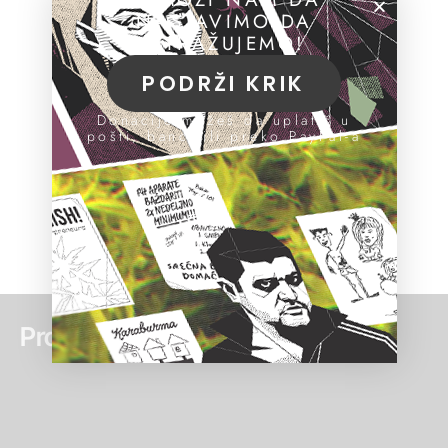
NASTAVIMO DA
ISTRAŽUJEMO!
PODRŽI KRIK
Donacije možeš da uplatiš u
pošti, banci ili preko PayPal-a
Pročitaj još: