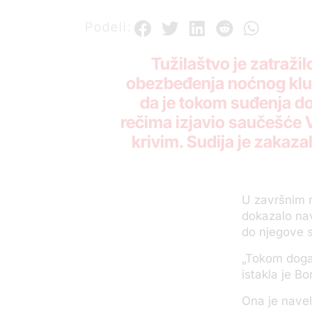
Podeli:
Tužilaštvo je zatraži
obezbeđenja noćnog klub
da je tokom suđenja do
rečima izjavio saučešće V
krivim. Sudija je zakaza
U završnim r
dokazalo nav
do njegove s
„Tokom događ
istakla je Bor
Ona je navel