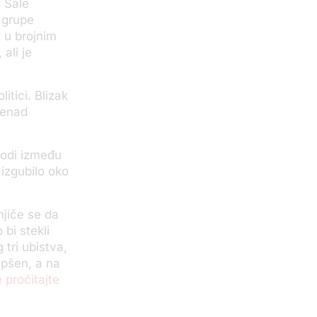
 Sale
 grupe
i u brojnim
ali je
itici. Blizak
Nenad
vodi između
 izgubilo oko
jiče se da
bi stekli
 tri ubistva,
apšen, a na
 pročitajte