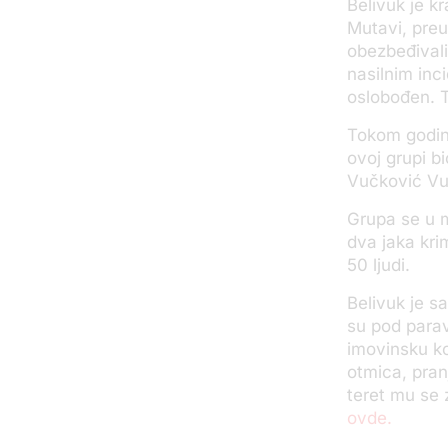
Belivuk je k
Mutavi, preu
obezbeđivali
nasilnim inc
oslobođen. T
Tokom godina 
ovoj grupi b
Vučković Vuč
Grupa se u m
dva jaka kri
50 ljudi.
Belivuk je s
su pod parav
imovinsku kor
otmica, pran
teret mu se 
ovde.