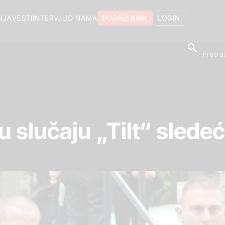
NJA
VESTI
INTERVJU
O NAMA
PODRŽI KRIK
LOGIN
 slučaju „Tilt“ slede