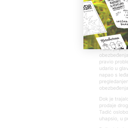
On se osvrnu
gotovo svako
Tadić je ist
izjavio sauč
oseća krivim
Vukić je pre
obezbeđenja 
pravio probl
udario u gla
napao s leđa
pregledanjem
obezbeđenja 
Dok je traja
prodaje drog
Tadić oslobo
uhapsio, u p