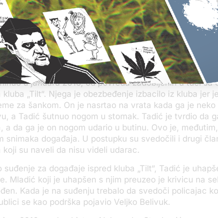
o i na medijsko izveštavanje sa ovog suđenja i istakao 
m izveštaju kršena pretpostavka nevinosti njegovog br
akao da je sagasan sa završnim rečima svog advokata, j
ešće Vukićevoj porodici i istakao da mu je žao, ali pono
.
minuo u januaru 2016, od povreda zadobijenih u tuči sa
kluba „Tilt“. Njega je obezbeđenje izbacilo iz kluba jer 
eme za šankom. On je nasrtao na vrata kada ga je neko
vu, a Tadić šutnuo nogom u stomak. Tadić je tvrdio da g
, a da ga je on nogom udario u butinu. Ovo je, međutim
 snimaka događaja. U postupku su svedočili i drugi čla
koji su naveli da nisu videli udarac.
lo suđenje za događaje ispred kluba „Tilt“, Tadić je uhap
e. Mladić koji je uhapšen s njim preuzeo je krivicu na se
đen. Kada je na suđenju trebalo da svedoči policajac koj
ublici se kao podrška pojavio Veljko Belivuk.