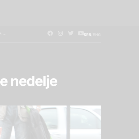
/
SRB
ENG
će nedelje