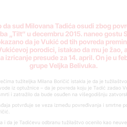
lo da sud Milovana Tadića osudi zbog povr
a „Tilt“ u decembru 2015. naneo gostu 
kazano da je Vukić od tih povreda premin
ukićevoj porodici, istakao da mu je žao, 
la izricanje presude za 14. april. On je u 
grupe Veljka Belivuka.
ečima tužiteljka Milana Boričić istakla je da je tužilašt
ode iz optužnice – da je povreda koju je Tadić zadao V
mrti i zatražilo da bude osuđen na višegodišnju zatvor
aja potvrđuje se veza između povređivanja i smrtne po
ičić.
a i da je Tadićevu odbranu tužilaštvo ocenilo kao neuverl