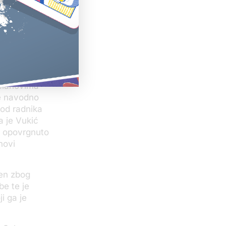
da je u
anjenika.
oš jednom je
vio da se ne
 članovima
je navodno
 od radnika
a je Vukić
, opovrgnuto
novi
šen zbog
be te je
i ga je