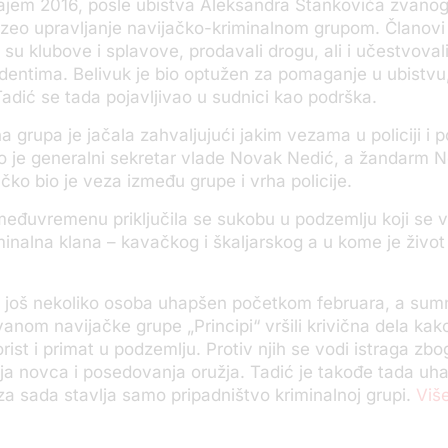
rajem 2016, posle ubistva Aleksandra Stankovića zvanog
zeo upravljanje navijačko-kriminalnom grupom. Članovi
 su klubove i splavove, prodavali drogu, ali i učestvoval
identima. Belivuk je bio optužen za pomaganje u ubistvu, 
adić se tada pojavljivao u sudnici kao podrška.
grupa je jačala zahvaljujući jakim vezama u policiji i pol
io je generalni sekretar vlade Novak Nedić, a žandarm 
ko bio je veza između grupe i vrha policije.
eđuvremenu priključila se sukobu u podzemlju koji se 
minalna klana – kavačkog i škaljarskog a u kome je život
a još nekoliko osoba uhapšen početkom februara, a sumn
anom navijačke grupe „Principi“ vršili krivična dela kako 
ist i primat u podzemlju. Protiv njih se vodi istraga zbog
ja novca i posedovanja oružja. Tadić je takođe tada uh
za sada stavlja samo pripadništvo kriminalnoj grupi.
Više