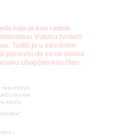
eda koje je kao radnik
Slobodanu Vukiću tvrdeći
uo. Tadić je u završnim
ali ponovio da se ne oseća
februaru uhapšen kao član
vo nesumnjivo
ukiću dovela
sku kaznu.
sledice“,
jivu i