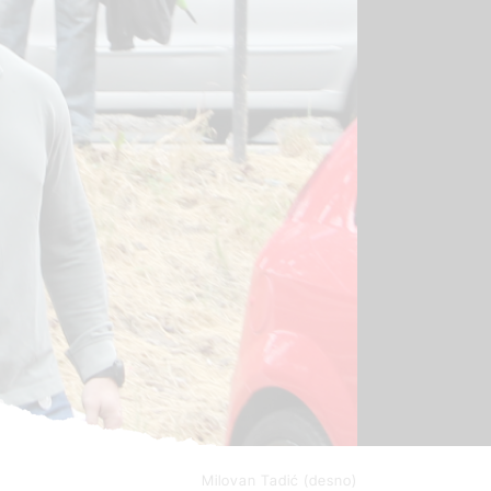
Milovan Tadić (desno)