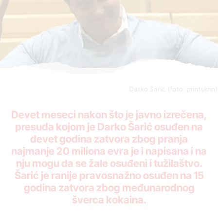
Darko Šarić (foto: printskrin)
Devet meseci nakon što je javno izrečena,
presuda kojom je Darko Šarić osuđen na
devet godina zatvora zbog pranja
najmanje 20 miliona evra je i napisana i na
nju mogu da se žale osuđeni i tužilaštvo.
Šarić je ranije pravosnažno osuđen na 15
godina zatvora zbog međunarodnog
šverca kokaina.