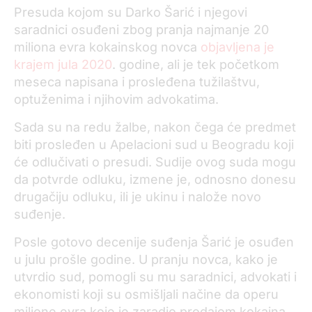
Presuda kojom su Darko Šarić i njegovi
saradnici osuđeni zbog pranja najmanje 20
miliona evra kokainskog novca
objavljena je
krajem jula 2020
. godine, ali je tek početkom
meseca napisana i prosleđena tužilaštvu,
optuženima i njihovim advokatima.
Sada su na redu žalbe, nakon čega će predmet
biti prosleđen u Apelacioni sud u Beogradu koji
će odlučivati o presudi. Sudije ovog suda mogu
da potvrde odluku, izmene je, odnosno donesu
drugačiju odluku, ili je ukinu i nalože novo
suđenje.
Posle gotovo decenije suđenja Šarić je osuđen
u julu prošle godine. U pranju novca, kako je
utvrdio sud, pomogli su mu saradnici, advokati i
ekonomisti koji su osmišljali načine da operu
milione evra koje je zaradio prodajom kokaina.