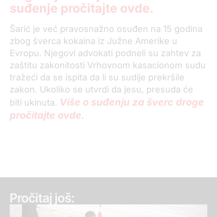
suđenje pročitajte ovde.
Šarić je već pravosnažno osuđen na 15 godina
zbog šverca kokaina iz Južne Amerike u
Evropu. Njegovi advokati podneli su zahtev za
zaštitu zakonitosti Vrhovnom kasacionom sudu
tražeći da se ispita da li su sudije prekršile
zakon. Ukoliko se utvrdi da jesu, presuda će
Više o suđenju za šverc droge
biti ukinuta.
pročitajte ovde.
Pročitaj još: