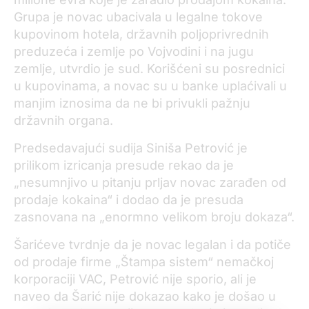
Grupa je novac ubacivala u legalne tokove
kupovinom hotela, državnih poljoprivrednih
preduzeća i zemlje po Vojvodini i na jugu
zemlje, utvrdio je sud. Korišćeni su posrednici
u kupovinama, a novac su u banke uplaćivali u
manjim iznosima da ne bi privukli pažnju
državnih organa.
Predsedavajući sudija Siniša Petrović je
prilikom izricanja presude rekao da je
„nesumnjivo u pitanju prljav novac zarađen od
prodaje kokaina“ i dodao da je presuda
zasnovana na „enormno velikom broju dokaza“.
Šarićeve tvrdnje da je novac legalan i da potiče
od prodaje firme „Štampa sistem“ nemačkoj
korporaciji VAC, Petrović nije sporio, ali je
naveo da Šarić nije dokazao kako je došao u