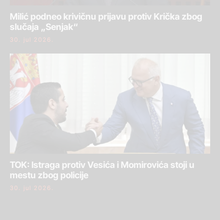
Milić podneo krivičnu prijavu protiv Krička zbog
slučaja „Senjak“
30. jul 2026.
TOK: Istraga protiv Vesića i Momirovića stoji u
mestu zbog policije
30. jul 2026.