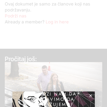
Ovaj dokumet je samo za članove koji nas
podržavanju.
Podrži nas
Already a member?
Log in here
Pročitaj još:
POMOZI NAM DA
NASTAVIMO DA
ISTRAŽUJEMO!