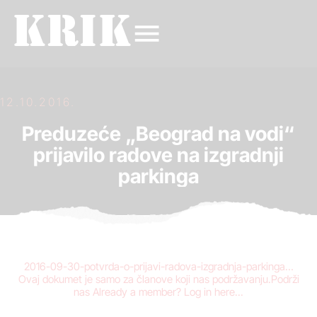
12.10.2016.
Preduzeće „Beograd na vodi“
prijavilo radove na izgradnji
parkinga
2016-09-30-potvrda-o-prijavi-radova-izgradnja-parkinga…
Ovaj dokumet je samo za članove koji nas podržavanju.Podrži
nas Already a member? Log in here...