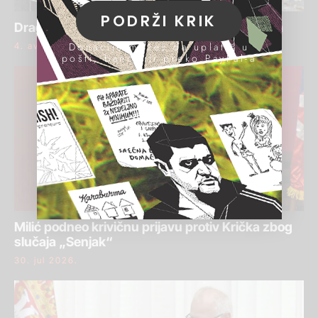
PODRŽI KRIK
Draginja Bajić ponovo osuđena za pranje para
Donacije možeš da uplatiš u
4. avgust 2026.
pošti, banci ili preko PayPal-a
Milić podneo krivičnu prijavu protiv Krička zbog
slučaja „Senjak“
30. jul 2026.