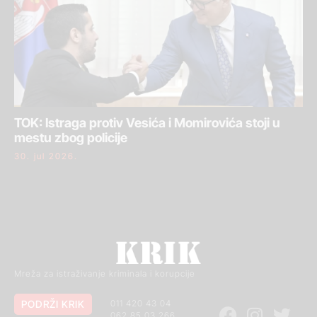
TOK: Istraga protiv Vesića i Momirovića stoji u
mestu zbog policije
30. jul 2026.
Mreža za istraživanje kriminala i korupcije
PODRŽI KRIK
011 420 43 04
062 85 03 266