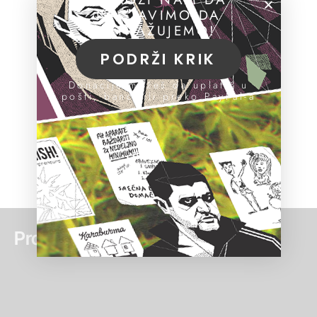
NASTAVIMO DA
ISTRAŽUJEMO!
PODRŽI KRIK
Donacije možeš da uplatiš u
pošti, banci ili preko PayPal-a
Pročitaj još: