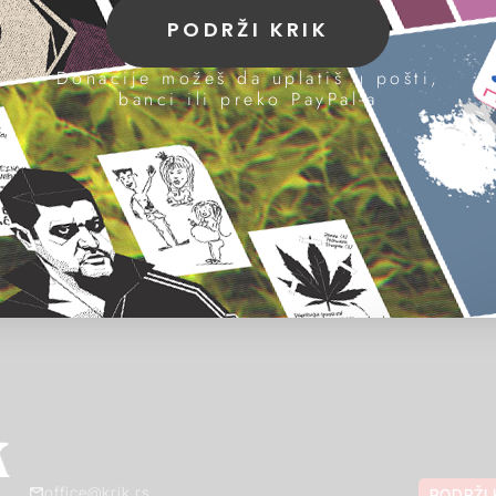
PODRŽI KRIK
Donacije možeš da uplatiš u pošti,
banci ili preko PayPal-a
office@krik.rs
PODRŽI 