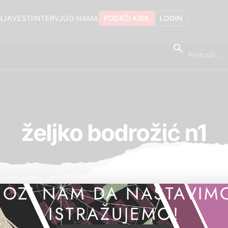
NJA
VESTI
INTERVJU
O NAMA
PODRŽI KRIK
LOGIN
željko bodrožić n1
OZI NAM DA NASTAVIM
ISTRAŽUJEMO!