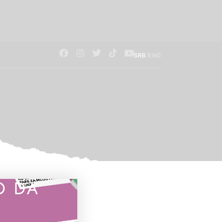
/
SRB
ENG
O DA