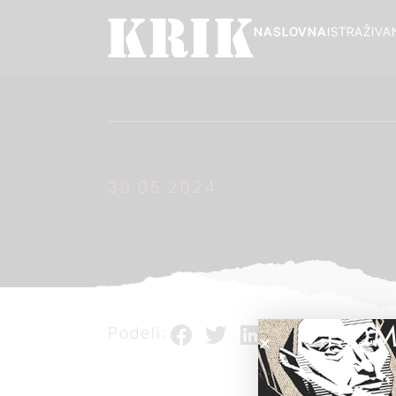
NASLOVNA
ISTRAŽIVA
30.05.2024.
POM
Podeli: