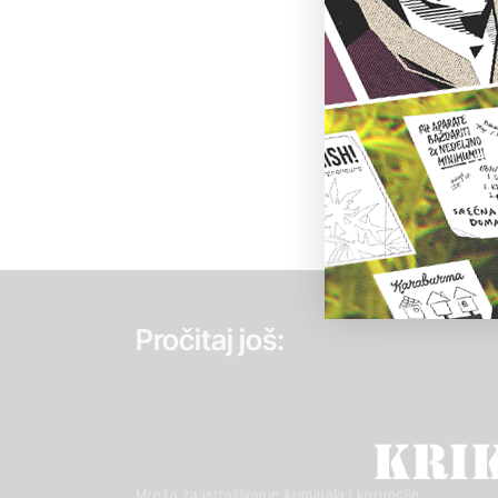
Pročitaj još:
Mreža za istraživanje kriminala i korupcije