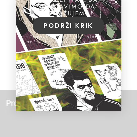
NASTAVIMO DA
ISTRAŽUJEMO!
PODRŽI KRIK
Donacije možeš da uplatiš u
pošti, banci ili preko PayPal-a
Pročitaj još: