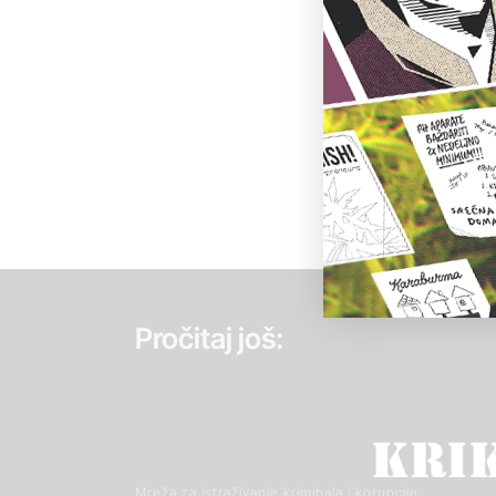
Pročitaj još:
Mreža za istraživanje kriminala i korupcije