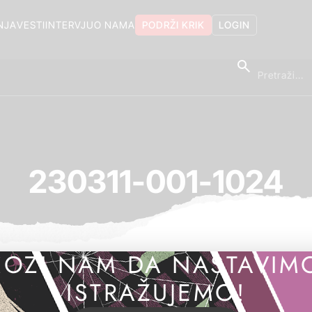
NJA
VESTI
INTERVJU
O NAMA
PODRŽI KRIK
LOGIN
230311-001-1024
OZI NAM DA NASTAVIM
ISTRAŽUJEMO!