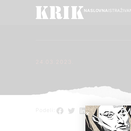
NASLOVNA
ISTRAŽIVA
24.03.2023.
POM
Podeli: