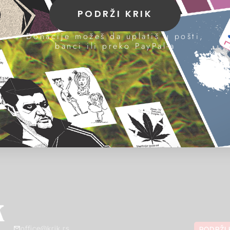
PODRŽI KRIK
Donacije možeš da uplatiš u pošti,
banci ili preko PayPal-a
office@krik.rs
PODRŽI 