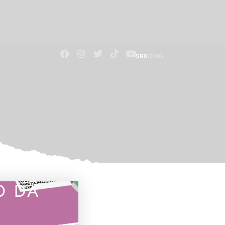
/
SRB
ENG
O DA