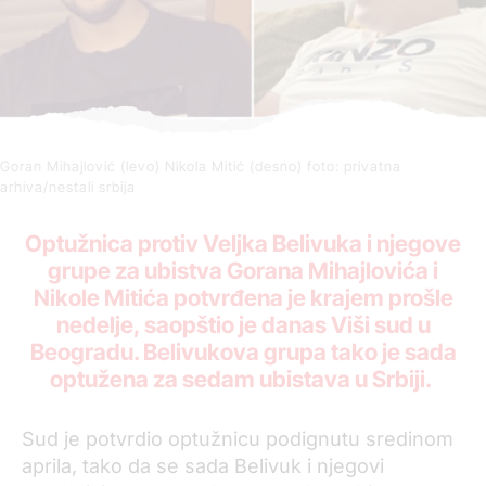
Goran Mihajlović (levo) Nikola Mitić (desno) foto: privatna
arhiva/nestali srbija
Optužnica protiv Veljka Belivuka i njegove
grupe za ubistva Gorana Mihajlovića i
Nikole Mitića potvrđena je krajem prošle
nedelje, saopštio je danas Viši sud u
Beogradu. Belivukova grupa tako je sada
optužena za sedam ubistava u Srbiji.
Sud je potvrdio optužnicu podignutu sredinom
aprila, tako da se sada Belivuk i njegovi