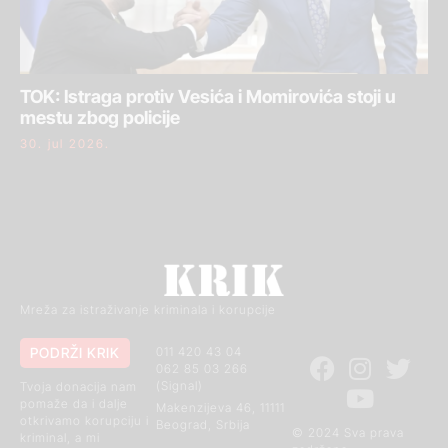
TOK: Istraga protiv Vesića i Momirovića stoji u
mestu zbog policije
30. jul 2026.
Mreža za istraživanje kriminala i korupcije
PODRŽI KRIK
011 420 43 04
062 85 03 266
(Signal)
Tvoja donacija nam
pomaže da i dalje
Makenzijeva 46, 11111
otkrivamo korupciju i
Beograd, Srbija
© 2024 Sva prava
kriminal, a mi