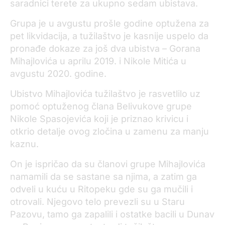
saradnici terete za ukupno sedam ubistava.
Grupa je u avgustu prošle godine optužena za
pet likvidacija, a tužilaštvo je kasnije uspelo da
pronađe dokaze za još dva ubistva – Gorana
Mihajlovića u aprilu 2019. i Nikole Mitića u
avgustu 2020. godine.
Ubistvo Mihajlovića tužilaštvo je rasvetlilo uz
pomoć optuženog člana Belivukove grupe
Nikole Spasojevića koji je priznao krivicu i
otkrio detalje ovog zločina u zamenu za manju
kaznu.
On je ispričao da su članovi grupe Mihajlovića
namamili da se sastane sa njima, a zatim ga
odveli u kuću u Ritopeku gde su ga mučili i
otrovali. Njegovo telo prevezli su u Staru
Pazovu, tamo ga zapalili i ostatke bacili u Dunav