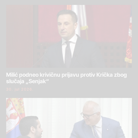
Milić podneo krivičnu prijavu protiv Krička zbog
slučaja „Senjak“
30. jul 2026.