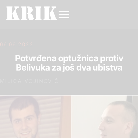
06.06.2022.
Potvrđena optužnica protiv
Belivuka za još dva ubistva
MILICA VOJINOVIĆ