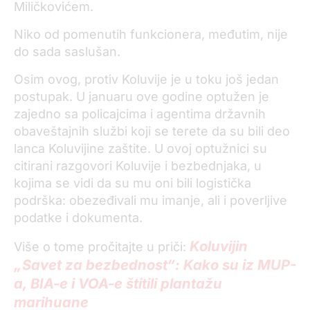
Miličkovićem.
Niko od pomenutih funkcionera, međutim, nije
do sada saslušan.
Osim ovog, protiv Koluvije je u toku još jedan
postupak. U januaru ove godine optužen je
zajedno sa policajcima i agentima državnih
obaveštajnih službi koji se terete da su bili deo
lanca Koluvijine zaštite. U ovoj optužnici su
citirani razgovori Koluvije i bezbednjaka, u
kojima se vidi da su mu oni bili logistička
podrška: obezeđivali mu imanje, ali i poverljive
podatke i dokumenta.
Koluvijin
Više o tome pročitajte u priči:
„Savet za bezbednost“: Kako su iz MUP-
a, BIA-e i VOA-e štitili plantažu
marihuane