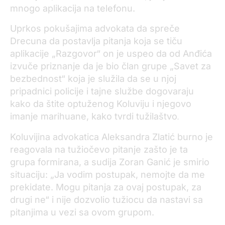
mnogo aplikacija na telefonu.
Uprkos pokušajima advokata da spreče
Drecuna da postavlja pitanja koja se tiču
aplikacije „Razgovor“ on je uspeo da od Anđića
izvuče priznanje da je bio član grupe „Savet za
bezbednost“ koja je služila da se u njoj
pripadnici policije i tajne službe dogovaraju
kako da štite optuženog Koluviju i njegovo
imanje marihuane, kako tvrdi tužilaštvo
.
Koluvijina advokatica Aleksandra Zlatić burno je
reagovala na tužiočevo pitanje zašto je ta
grupa formirana, a sudija Zoran Ganić je smirio
situaciju: „Ja vodim postupak, nemojte da me
prekidate. Mogu pitanja za ovaj postupak, za
drugi ne“ i nije dozvolio tužiocu da nastavi sa
pitanjima u vezi sa ovom grupom.