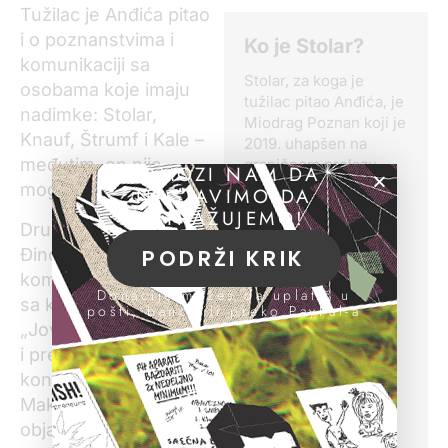
Tužilac je Anđića pitao
i o poznanstvima i
Ko je Stolar?
komunikaciji sa
Stolar, za koga je
osobama koje imaju
tužilac pitao Anđića, je
nadimke: Stolar,
Miodrag Poznan koji je
Knauf, Štrumf i Kale –
2019. uhapšen na
međutim, on nije
graničnom prelazu
POMOZI NAM DA
Preševo sa blizu 30
mogao da se seti.
NASTAVIMO DA
kilograma marihuane,
ISTRAŽUJEMO!
za koju tužilac veruje
Drugi svedok Nebojša
da je proizvedena na
PODRŽI KRIK
Đinović, direktor
imanju „Jovanjice“.
kompanije „Superior“
Nakon hapšenja
Donacije možeš da uplatiš u
sa kojom je
pošti, banci ili preko PayPal-a
Poznana, Koluvija i
„Jovanjica“ sarađivala
njegovi saradnici iz
i preko koje je izvozila
bezbednosnih službi
uspaničili su se da će
konoplju u Severnu
ih ocinkariti i otkriti
Makedoniju
čime se bave, zbog
objašnjavao je kako je
čega su ga, kako tvrdi