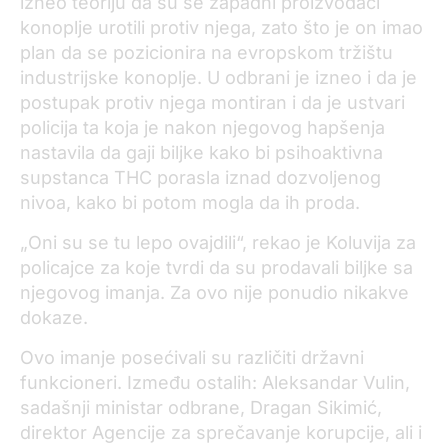
izneo teoriju da su se zapadni proizvođači
konoplje urotili protiv njega, zato što je on imao
plan da se pozicionira na evropskom tržištu
industrijske konoplje. U odbrani je izneo i da je
postupak protiv njega montiran i da je ustvari
policija ta koja je nakon njegovog hapšenja
nastavila da gaji biljke kako bi psihoaktivna
supstanca THC porasla iznad dozvoljenog
nivoa, kako bi potom mogla da ih proda.
„Oni su se tu lepo ovajdili“, rekao je Koluvija za
policajce za koje tvrdi da su prodavali biljke sa
njegovog imanja. Za ovo nije ponudio nikakve
dokaze.
Ovo imanje posećivali su različiti državni
funkcioneri. Između ostalih: Aleksandar Vulin,
sadašnji ministar odbrane, Dragan Sikimić,
direktor Agencije za sprečavanje korupcije, ali i