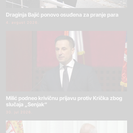
Draginja Bajić ponovo osuđena za pranje para
4. avgust 2026.
Milić podneo krivičnu prijavu protiv Krička zbog
slučaja „Senjak“
30. jul 2026.