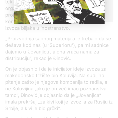
tekla njihova saradnja i
tužilaštvo, posećivali u
organizacija oko
pritvoru.
Više
pročitajte ovde
proizvodnje semena
konoplje i potom
izvoza biljaka u inostranstvo.
„Proizvodnja sadnog materijala je trebalo da se
dešava kod nas (u ‘Superioru’), pa mi sadnice
dajemo u ‘Jovanjicu’, a ona vraća nama za
distribuciju“, rekao je Đinović.
On je objasnio i da je inicijator ideje izvoza za
makedonsko tržište bio Koluvija. Na sudijino
pitanje zašto je njegova kompanija to radila, a
ne Koluvijina „ako je on već imao poznanstva
tamo“, Đinović je objasnio da je „Jovanjica“
imala prekršaj „za kivi koji je izvozila za Rusiju iz
Srbije, a kivi je bio grčki“.