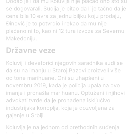
Dodao je i da mu Koluvija nije plaćao ono što su
se dogovarali. Sudija je pitao da li je tačno da je
cena bila 10 evra za jednu biljku koju prodaju,
Đinović je to potvrdio i rekao da mu nije
plaćeno ni to, kao ni 12 tura izvoza za Severnu
Makedoniju.
Državne veze
Koluviji i devetorici njegovih saradnika sudi se
da su na imanju u Staroj Pazovi proizveli više
od tone marihuane. Oni su uhapšeni u
novembru 2019, kada je policija upala na ovo
imanje i pronašla marihuanu. Optuženi i njihovi
advokati tvrde da je pronađena isključivo
industrijska konoplja, koja je dozvoljena za
gajenje u Srbiji.
Koluvija je na jednom od prethodnih suđenja