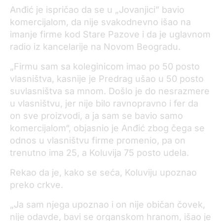
Anđić je ispričao da se u „Jovanjici” bavio
komercijalom, da nije svakodnevno išao na
imanje firme kod Stare Pazove i da je uglavnom
radio iz kancelarije na Novom Beogradu.
„Firmu sam sa koleginicom imao po 50 posto
vlasništva, kasnije je Predrag ušao u 50 posto
suvlasništva sa mnom. Došlo je do nesrazmere
u vlasništvu, jer nije bilo ravnopravno i fer da
on sve proizvodi, a ja sam se bavio samo
komercijalom“, objasnio je Anđić zbog čega se
odnos u vlasništvu firme promenio, pa on
trenutno ima 25, a Koluvija 75 posto udela.
Rekao da je, kako se seća, Koluviju upoznao
preko crkve.
„Ja sam njega upoznao i on nije običan čovek,
nije odavde, bavi se organskom hranom, išao je