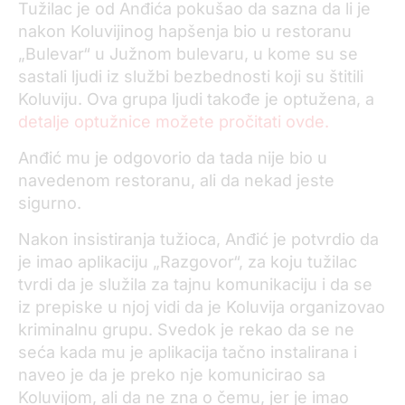
Tužilac je od Anđića pokušao da sazna da li je
nakon Koluvijinog hapšenja bio u restoranu
„Bulevar“ u Južnom bulevaru, u kome su se
sastali ljudi iz službi bezbednosti koji su štitili
Koluviju. Ova grupa ljudi takođe je optužena, a
detalje optužnice možete pročitati ovde.
Anđić mu je odgovorio da tada nije bio u
navedenom restoranu, ali da nekad jeste
sigurno.
Nakon insistiranja tužioca, Anđić je potvrdio da
je imao aplikaciju „Razgovor“, za koju tužilac
tvrdi da je služila za tajnu komunikaciju i da se
iz prepiske u njoj vidi da je Koluvija organizovao
kriminalnu grupu. Svedok je rekao da se ne
seća kada mu je aplikacija tačno instalirana i
naveo je da je preko nje komunicirao sa
Koluvijom, ali da ne zna o čemu, jer je imao