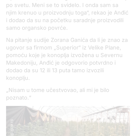
po svetu. Meni se to svidelo. I onda sam sa
njim krenuo u proizvodnju toga“, rekao je Anđić
i dodao da su na početku saradnje proizvodili
samo organsko povrće.
Na pitanje sudije Zorana Ganića da li je znao za
ugovor sa firmom „Superior“ iz Velike Plane,
pomoću koje je konoplja izvožena u Severnu
Makedoniju, Anđić je odgovorio potvrdno i
dodao da su 12 ili 13 puta tamo izvozili
konoplju.
„Nisam u tome učestvovao, ali mi je bilo
poznato.“