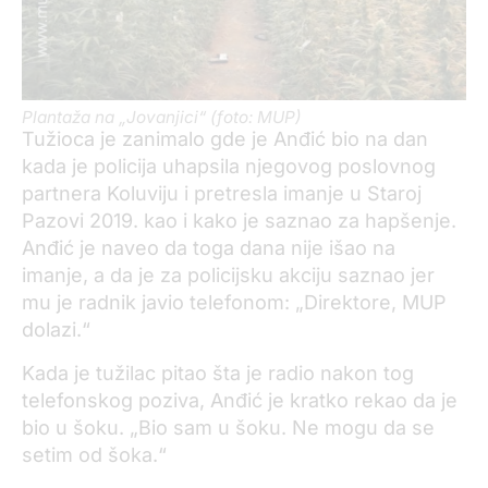
Plantaža na „Jovanjici“ (foto: MUP)
Tužioca je zanimalo gde je Anđić bio na dan
kada je policija uhapsila njegovog poslovnog
partnera Koluviju i pretresla imanje u Staroj
Pazovi 2019. kao i kako je saznao za hapšenje.
Anđić je naveo da toga dana nije išao na
imanje, a da je za policijsku akciju saznao jer
mu je radnik javio telefonom: „Direktore, MUP
dolazi.“
Kada je tužilac pitao šta je radio nakon tog
telefonskog poziva, Anđić je kratko rekao da je
bio u šoku. „Bio sam u šoku. Ne mogu da se
setim od šoka.“