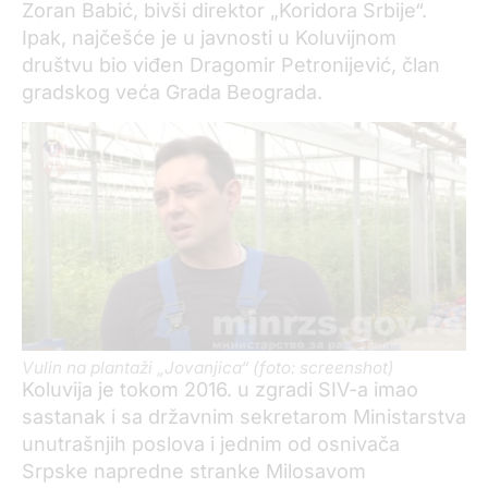
Zoran Babić, bivši direktor „Koridora Srbije“.
Ipak, najčešće je u javnosti u Koluvijnom
društvu bio viđen Dragomir Petronijević, član
gradskog veća Grada Beograda.
Vulin na plantaži „Jovanjica“ (foto: screenshot)
Koluvija je tokom 2016. u zgradi SIV-a imao
sastanak i sa državnim sekretarom Ministarstva
unutrašnjih poslova i jednim od osnivača
Srpske napredne stranke Milosavom