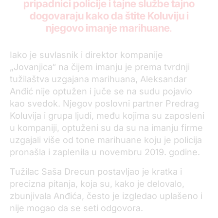
pripadnici policije i tajne službe tajno
dogovaraju kako da štite Koluviju i
njegovo imanje marihuane
.
Iako je suvlasnik i direktor kompanije
„Jovanjica“ na čijem imanju je prema tvrdnji
tužilaštva uzgajana marihuana, Aleksandar
Anđić nije optužen i juče se na sudu pojavio
kao svedok. Njegov poslovni partner Predrag
Koluvija i grupa ljudi, među kojima su zaposleni
u kompaniji, optuženi su da su na imanju firme
uzgajali više od tone marihuane koju je policija
pronašla i zaplenila u novembru 2019. godine.
Tužilac Saša Drecun postavljao je kratka i
precizna pitanja, koja su, kako je delovalo,
zbunjivala Anđića, često je izgledao uplašeno i
nije mogao da se seti odgovora.