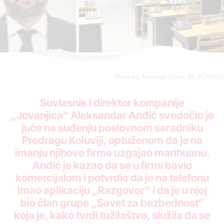
Predrag Koluvija (foto: MUP/KRIK)
Suvlasnik i direktor kompanije
„Jovanjica“ Aleksandar Anđić svedočio je
juče na suđenju poslovnom saradniku
Predragu Koluviji, optuženom da je na
imanju njihove firme uzgajao marihuanu.
Anđić je kazao da se u firmi bavio
komercijalom i potvrdio da je na telefonu
imao aplikaciju „Razgovor“ i da je u njoj
bio član grupe „Savet za bezbednost“
koja je, kako tvrdi tužilaštvo, služila da se