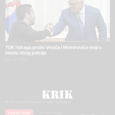
TOK: Istraga protiv Vesića i Momirovića stoji u
mestu zbog policije
30. jul 2026.
Mreža za istraživanje kriminala i korupcije
PODRŽI KRIK
011 420 43 04