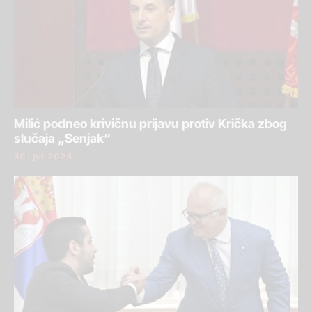
Milić podneo krivičnu prijavu protiv Krička zbog
slučaja „Senjak“
30. jul 2026.