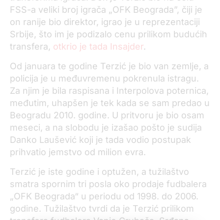
FSS-a veliki broj igrača „OFK Beograda”, čiji je
on ranije bio direktor, igrao je u reprezentaciji
Srbije, što im je podizalo cenu prilikom budućih
transfera,
otkrio je tada Insajder
.
Od januara te godine Terzić je bio van zemlje, a
policija je u međuvremenu pokrenula istragu.
Za njim je bila raspisana i Interpolova poternica,
međutim, uhapšen je tek kada se sam predao u
Beogradu 2010. godine. U pritvoru je bio osam
meseci, a na slobodu je izašao pošto je sudija
Danko Laušević koji je tada vodio postupak
prihvatio jemstvo od milion evra.
Terzić je iste godine i optužen, a tužilaštvo
smatra spornim tri posla oko prodaje fudbalera
„OFK Beograda“ u periodu od 1998. do 2006.
godine. Tužilaštvo tvrdi da je Terzić prilikom