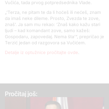
Vučića, tada prvog potpredsednika Vlade.
„‘Terza, ne pitam te da li hoćeš ili nećeš, znam
da imaš neke dileme. Prosto, Zvezda te zove,
znaš’. Ja sam mu rekao: ‘Znaš kako kažu stari
ljudi – kad komandant zove, samo kažeš:
Gospodaru, zapovedaj. Nema šta’“, prepričao je
Terzić jedan od razgovora sa Vučićem.
Detalje iz optužnice pročitajte ovde
.
Pročitaj još: