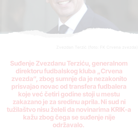
Zvezdan Terzić (foto: FK Crvena zvezda)
Suđenje Zvezdanu Terziću, generalnom
direktoru fudbalskog kluba „Crvena
zvezda“, zbog sumnje da je nezakonito
prisvajao novac od transfera fudbalera
koje već četiri godine stoji u mestu
zakazano je za sredinu aprila. Ni sud ni
tužilaštvo nisu želeli da novinarima KRIK-a
kažu zbog čega se suđenje nije
održavalo.