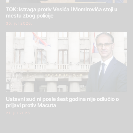
TOK: Istraga protiv Vesića i Momirovića stoji u
mestu zbog policije
30. jul 2026.
Ustavni sud ni posle šest godina nije odlučio o
prijavi protiv Macuta
21. jul 2026.