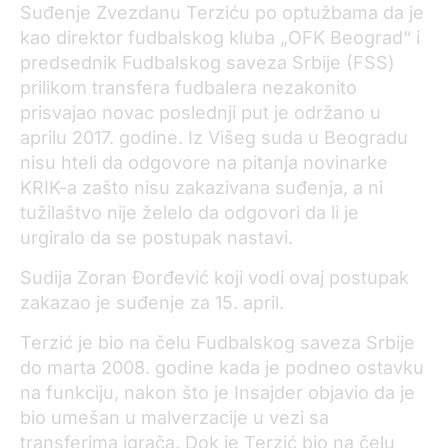
Suđenje Zvezdanu Terziću po optužbama da je
kao direktor fudbalskog kluba „OFK Beograd“ i
predsednik Fudbalskog saveza Srbije (FSS)
prilikom transfera fudbalera nezakonito
prisvajao novac poslednji put je održano u
aprilu 2017. godine. Iz Višeg suda u Beogradu
nisu hteli da odgovore na pitanja novinarke
KRIK-a zašto nisu zakazivana suđenja, a ni
tužilaštvo nije želelo da odgovori da li je
urgiralo da se postupak nastavi.
Sudija Zoran Đorđević koji vodi ovaj postupak
zakazao je suđenje za 15. april.
Terzić je bio na čelu Fudbalskog saveza Srbije
do marta 2008. godine kada je podneo ostavku
na funkciju, nakon što je Insajder objavio da je
bio umešan u malverzacije u vezi sa
transferima igrača. Dok je Terzić bio na čelu