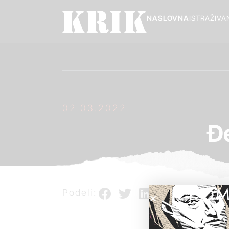
NASLOVNA
ISTRAŽIVA
02.03.2022.
Đ
POM
Podeli: