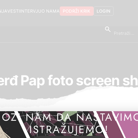
NJA
VESTI
INTERVJU
O NAMA
PODRŽI KRIK
LOGIN
erđ Pap foto screen sh
OZI NAM DA NASTAVIM
ISTRAŽUJEMO!