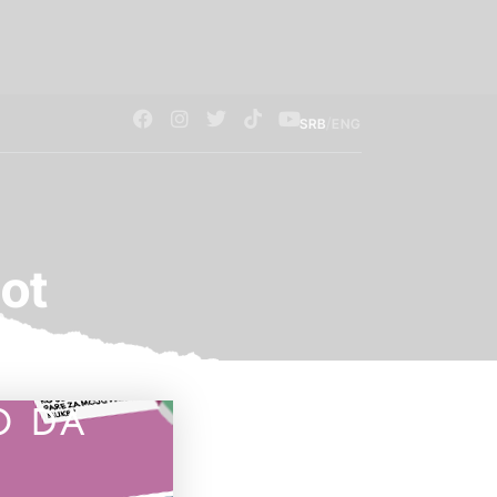
/
SRB
ENG
ot
O DA