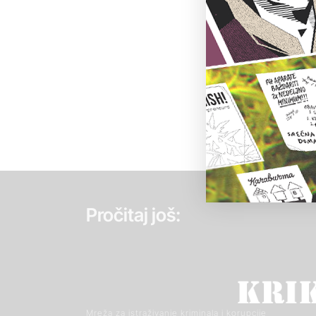
Pročitaj još:
Mreža za istraživanje kriminala i korupcije