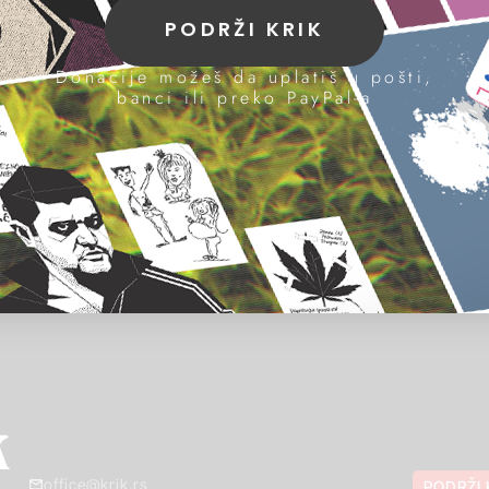
PODRŽI KRIK
Donacije možeš da uplatiš u pošti,
banci ili preko PayPal-a
office@krik.rs
PODRŽI 