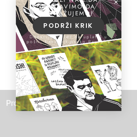
NASTAVIMO DA
ISTRAŽUJEMO!
PODRŽI KRIK
Donacije možeš da uplatiš u
pošti, banci ili preko PayPal-a
Pročitaj još: