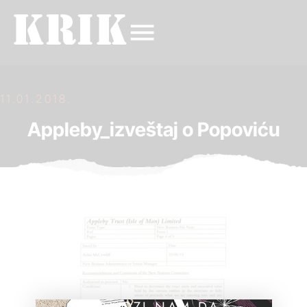
11.01.2018.
Appleby_izveštaj o Popoviću
POMOZI NAM DA