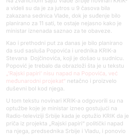
Na zvaničnom sajtu Vlade Srbije novinari KRIK-
a videli su da je za jutros u 9 časova bila
zakazana sednica Vlade, dok je suđenje bilo
planirano za 11 sati, te ostaje nejasno kako je
ministar iznenada saznao za te obaveze.
Kao i prethodni put za danas je bilo planirano
da sud sasluša Popovića i urednika KRIK-a
Stevana Dojčinovića, koji je došao u sudnicu.
Popović je trebalo da obrazloži šta je u tekstu
„’Rajski papiri’ nisu napad na Popovića, već
međunarodni projekat“
netačno i proizvelo
duševni bol kod njega.
U tom tekstu novinari KRIK-a odgovorili su na
optužbe koje je ministar izneo gostujući na
Radio-televiziji Srbije kada je optužio KRIK da je
priča iz projekta „Rajski papiri“ politički napad
na njega, predsednika Srbije i Vladu, i ponovio