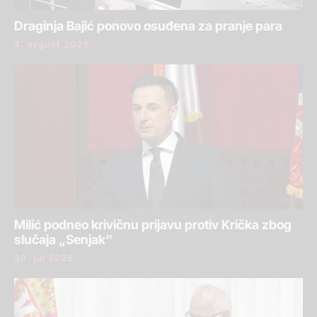
Draginja Bajić ponovo osuđena za pranje para
4. avgust 2026.
Milić podneo krivičnu prijavu protiv Krička zbog
slučaja „Senjak“
30. jul 2026.