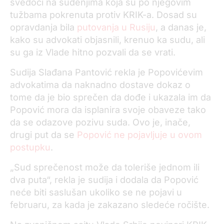
svedoči na suđenjima koja su po njegovim
tužbama pokrenuta protiv KRIK-a. Dosad su
opravdanja bila
putovanja u Rusiju
, a danas je,
kako su advokati objasnili, krenuo ka sudu, ali
su ga iz Vlade hitno pozvali da se vrati.
Sudija Slađana Pantović rekla je Popovićevim
advokatima da naknadno dostave dokaz o
tome da je bio sprečen da dođe i ukazala im da
Popović mora da isplanira svoje obaveze tako
da se odazove pozivu suda. Ovo je, inače,
drugi put da se
Popović ne pojavljuje u ovom
postupku
.
„Sud sprečenost može da toleriše jednom ili
dva puta“, rekla je sudija i dodala da Popović
neće biti saslušan ukoliko se ne pojavi u
februaru, za kada je zakazano sledeće ročište.