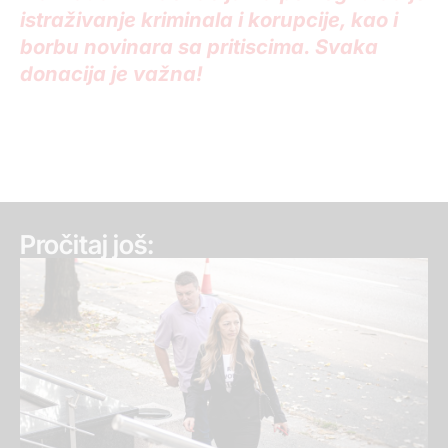
istraživanje kriminala i korupcije, kao i
borbu novinara sa pritiscima. Svaka
donacija je važna!
Pročitaj još: