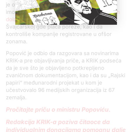
je otkriveno da Popović poseduje poslove i
imovinu vredne
više od 100 miliona američkih
dolara
, da ima prijavljeno boravište u
Švajcarskoj gde plaća poreze, kao i da
kontroliše kompanije registrovane u ofšor
zonama.
Popović je odbio da razgovara sa novinarima
KRIK-a pre objavljivanja priče, a KRIK podseća
da je sve što je objavljeno potkrepljeno
zvaničnom dokumentacijom, kao i da su „Rajski
papiri“ međunarodni projekat u kom je
učestvovalo 96 medijskih organizacija iz 67
zemalja.
Pročitajte priču o ministru Popoviću.
Redakcija KRIK-a poziva čitaoce da
individualnim donacijama pomognu dalje