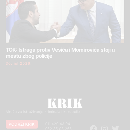
TOK: Istraga protiv Vesića i Momirovića stoji u
mestu zbog policije
30. jul 2026.
Mreža za istraživanje kriminala i korupcije
PODRŽI KRIK
011 420 43 04
062 85 03 266