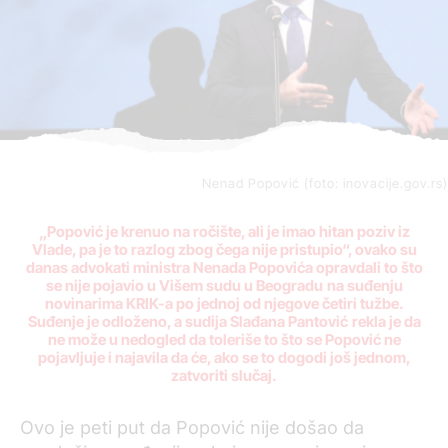
Nenad Popović (foto: inovacije.gov.rs)
„Popović je krenuo na ročište, ali je imao hitan poziv iz
Vlade, pa je to razlog zbog čega nije pristupio“, ovako su
danas advokati ministra Nenada Popovića opravdali to što
se nije pojavio u Višem sudu u Beogradu
na suđenju
novinarima KRIK-a po jednoj od njegove četiri tužbe.
Suđenje je odloženo, a sudija Slađana Pantović
rekla je da
ne može u nedogled da toleriše to što se Popović ne
pojavljuje i najavila da će, ako se to dogodi još jednom,
zatvoriti slučaj.
Ovo je peti put da Popović nije došao da