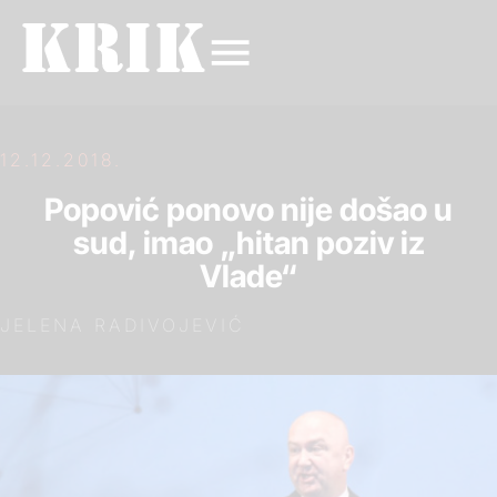
12.12.2018.
Popović ponovo nije došao u
sud, imao „hitan poziv iz
Vlade“
JELENA RADIVOJEVIĆ