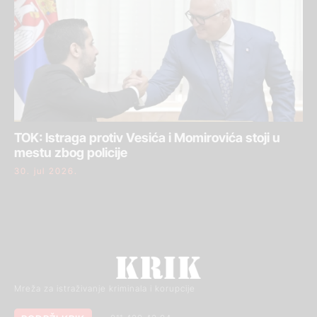
TOK: Istraga protiv Vesića i Momirovića stoji u
mestu zbog policije
30. jul 2026.
Mreža za istraživanje kriminala i korupcije