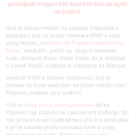
postupak mogao biti završen ako se opet
ne pojavi.
Sud je danas trebalo da sasluša Popovića u
postupku koji se protiv novinara KRIK-a vodi
zbog teksta
„Netačno da Popović nema ofšor
firme“
, međutim, pošto su njegovi advokati
sudu dostavili dopis Vlade Srbije da je ministar
u poseti Rusiji, suđenje je odloženo za februar.
Urednik KRIK-a Stevan Dojčinović, koji je
trebalo da bude saslušan na istom ročištu kad i
Popović, pojavio se u sudnici.
Ovo je
drugi put u ovom postupku
da se
Popović nije pojavio na zakazanom suđenju. On
nije prisustvovao suđenjima u još dva postupka
koji se takođe protiv novinara KRIK-a vode
zbog njegovih tužbi. Razlog je uvek isti –