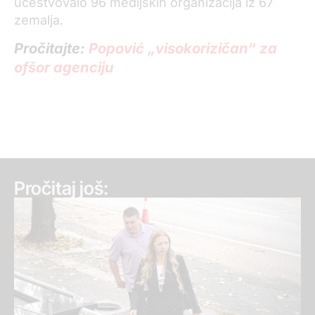
učestvovalo 96 medijskih organizacija iz 67
zemalja.
Pročitajte:
Popović „visokorizičan“ za
ofšor agenciju
Pročitaj još: