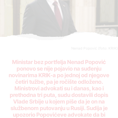
Nenad Popović (foto: KRIK)
Ministar bez portfelja Nenad Popović
ponovo se nije pojavio na suđenju
novinarima KRIK-a po jednoj od njegove
četiri tužbe, pa je ročište odloženo.
Ministrovi advokati su i danas, kao i
prethodna tri puta, sudu dostavili dopis
Vlade Srbije u kojem piše da je on na
službenom putovanju u Rusiji. Sudija je
upozorio Popovićeve advokate da bi