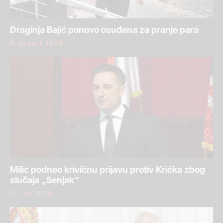
Draginja Bajić ponovo osuđena za pranje para
4. avgust 2026.
Milić podneo krivičnu prijavu protiv Krička zbog
slučaja „Senjak“
30. jul 2026.