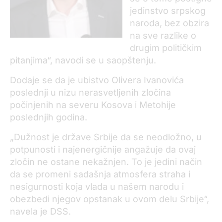
jedinstvo srpskog
naroda, bez obzira
na sve razlike o
drugim političkim
pitanjima“, navodi se u saopštenju.
Dodaje se da je ubistvo Olivera Ivanovića
poslednji u nizu nerasvetljenih zločina
počinjenih na severu Kosova i Metohije
poslednjih godina.
„Dužnost je države Srbije da se neodložno, u
potpunosti i najenergičnije angažuje da ovaj
zločin ne ostane nekažnjen. To je jedini način
da se promeni sadašnja atmosfera straha i
nesigurnosti koja vlada u našem narodu i
obezbedi njegov opstanak u ovom delu Srbije“,
navela je DSS.