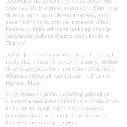
„Očekujem da istražni organi sastavljeni od
Srba daju što pre pravu informaciju. Sigurno je
da je na tom mestu bila neka kamera, jer je
severna Mitrovica pokrivena masom video
kamera od kojih, odnosno od kojeg posla je
Aleksandar Vulin sebi kupio stan“, kazao je
Živković.
„Važno je da saznamo ko su ubice i da se tako
nešto više nikada ne ponovi“, rekao je i dodao
da je važno sačuvati krhku stabilnost između
Albanaca i Srba, ali i između samih Srba na
Kosovu i Metohiji.
On je dodao da je bio dugodišnji prijatelj sa
Oliverom Ivanovićem ističući da je on bio čovek
koji ni na koji način nije proizveo nikakav
povodom da se o njemu kaže ružna reč, a
kamoli da neko na njega puca.