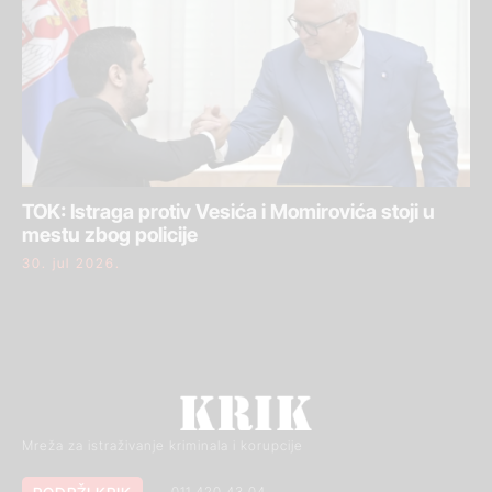
TOK: Istraga protiv Vesića i Momirovića stoji u
mestu zbog policije
30. jul 2026.
Mreža za istraživanje kriminala i korupcije
011 420 43 04