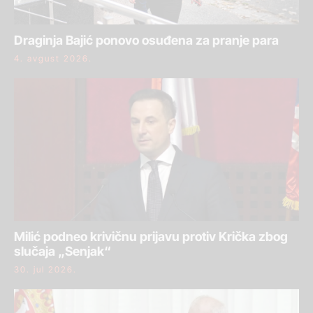
Draginja Bajić ponovo osuđena za pranje para
4. avgust 2026.
Milić podneo krivičnu prijavu protiv Krička zbog
slučaja „Senjak“
30. jul 2026.