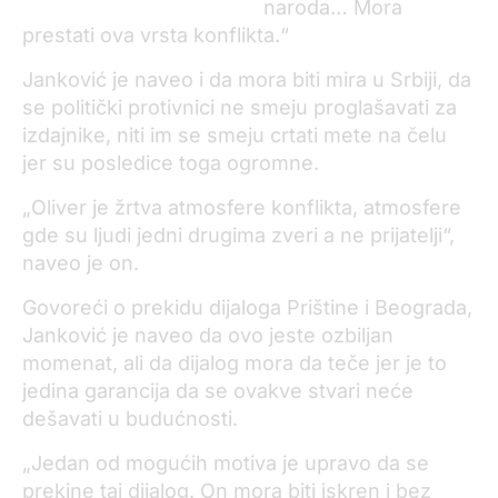
naroda… Mora
prestati ova vrsta konflikta.“
Janković je naveo i da mora biti mira u Srbiji, da
se politički protivnici ne smeju proglašavati za
izdajnike, niti im se smeju crtati mete na čelu
jer su posledice toga ogromne.
„Oliver je žrtva atmosfere konflikta, atmosfere
gde su ljudi jedni drugima zveri a ne prijatelji“,
naveo je on.
Govoreći o prekidu dijaloga Prištine i Beograda,
Janković je naveo da ovo jeste ozbiljan
momenat, ali da dijalog mora da teče jer je to
jedina garancija da se ovakve stvari neće
dešavati u budućnosti.
„Jedan od mogućih motiva je upravo da se
prekine taj dijalog. On mora biti iskren i bez