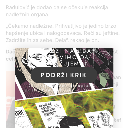
Radulović je dodao da se očekuje reakcija
nadležnih organa.
„Čekamo nadležne. Prihvatljivo je jedino brzo
hapšenje ubica i nalogodavaca. Reči su jeftine.
Zadržite ih za sebe. Dela“, rekao je on.
POMOZI NAM DA
Dačić: Ubistvo Ivanovića ugrožava stabilnost
NASTAVIMO DA
celog regiona
ISTRAŽUJEMO!
Ubistvo Olivera
PODRŽI KRIK
Ivanovića je bezuman
je teroristički akt koji
Donacije možeš da uplatiš u
pošti, banci ili preko PayPal-a
ugrožava stabilnost
ne samo severa
Kosova, već i celog
regiona, rekao je
danas u Podgorici šef
srpske diplomatije