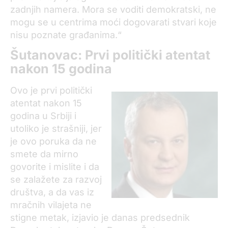
zadnjih namera. Mora se voditi demokratski, ne
mogu se u centrima moći dogovarati stvari koje
nisu poznate građanima.“
Šutanovac: Prvi politički atentat
nakon 15 godina
Ovo je prvi politički
atentat nakon 15
godina u Srbiji i
utoliko je strašniji, jer
je ovo poruka da ne
smete da mirno
govorite i mislite i da
se zalažete za razvoj
društva, a da vas iz
mračnih vilajeta ne
stigne metak, izjavio je danas predsednik