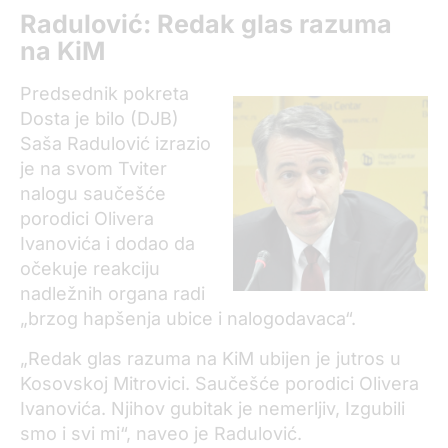
Radulović: Redak glas razuma
na KiM
Predsednik pokreta
Dosta je bilo (DJB)
Saša Radulović izrazio
je na svom Tviter
nalogu saučešće
porodici Olivera
Ivanovića i dodao da
očekuje reakciju
nadležnih organa radi
„brzog hapšenja ubice i nalogodavaca“.
„Redak glas razuma na KiM ubijen je jutros u
Kosovskoj Mitrovici. Saučešće porodici Olivera
Ivanovića. Njihov gubitak je nemerljiv, Izgubili
smo i svi mi“, naveo je Radulović.