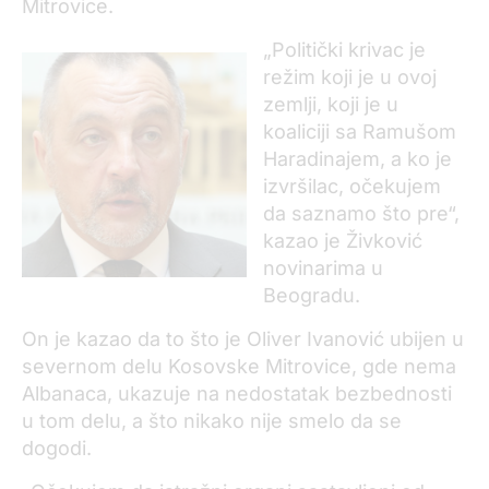
Mitrovice.
„Politički krivac je
režim koji je u ovoj
zemlji, koji je u
koaliciji sa Ramušom
Haradinajem, a ko je
izvršilac, očekujem
da saznamo što pre“,
kazao je Živković
novinarima u
Beogradu.
On je kazao da to što je Oliver Ivanović ubijen u
severnom delu Kosovske Mitrovice, gde nema
Albanaca, ukazuje na nedostatak bezbednosti
u tom delu, a što nikako nije smelo da se
dogodi.