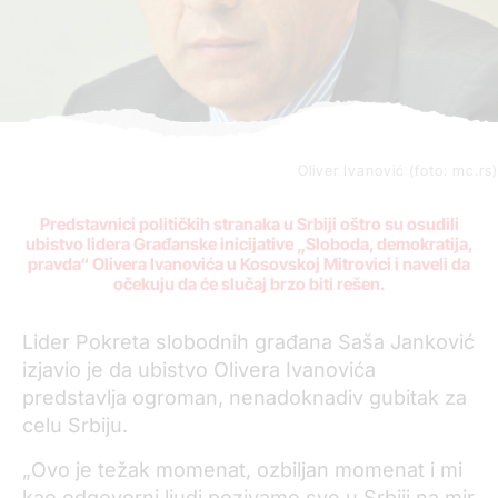
Oliver Ivanović (foto: mc.rs)
Predstavnici političkih stranaka u Srbiji oštro su osudili
ubistvo lidera Građanske inicijative „Sloboda, demokratija,
pravda“ Olivera Ivanovića u Kosovskoj Mitrovici i naveli da
očekuju da će slučaj brzo biti rešen.
Lider Pokreta slobodnih građana Saša Janković
izjavio je da ubistvo Olivera Ivanovića
predstavlja ogroman, nenadoknadiv gubitak za
celu Srbiju.
„Ovo je težak momenat, ozbiljan momenat i mi
kao odgovorni ljudi pozivamo sve u Srbiji na mir