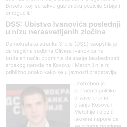
Briselu, koji su tаkvu gubitničku poziciju Srbije i
omogućili.“
DSS: Ubistvo Ivanovića poslednji
u nizu nerasvetljenih zločina
Demokratska stranka Srbije (DSS) saopštila je
da tragična sudbina Olivera Ivanovića na
brutalan način opominje da stanje bezbednosti
srpskog naroda na Kosovu i Metohiji nije ni
približno onako kako se u javnosti predstavlja.
„Potrebno je
promeniti politiku
države prema
pitanju Kosova i
Metohije i uložiti
iskrene napore da
se o tome postigne