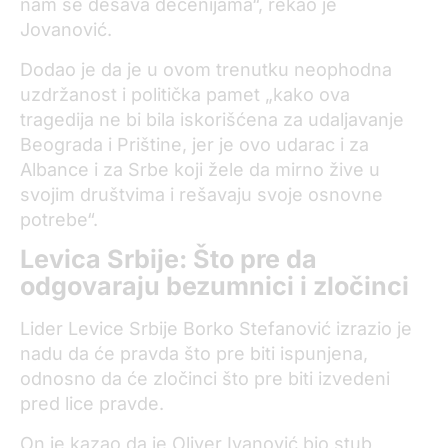
nam se dešava decenijama“, rekao je
Jovanović.
Dodao je da je u ovom trenutku neophodna
uzdržanost i politička pamet „kako ova
tragedija ne bi bila iskorišćena za udaljavanje
Beograda i Prištine, jer je ovo udarac i za
Albance i za Srbe koji žele da mirno žive u
svojim društvima i rešavaju svoje osnovne
potrebe“.
Levica Srbije: Što pre da
odgovaraju bezumnici i zločinci
Lider Levice Srbije Borko Stefanović izrazio je
nadu da će pravda što pre biti ispunjena,
odnosno da će zločinci što pre biti izvedeni
pred lice pravde.
On je kazao da je Oliver Ivanović bio stub