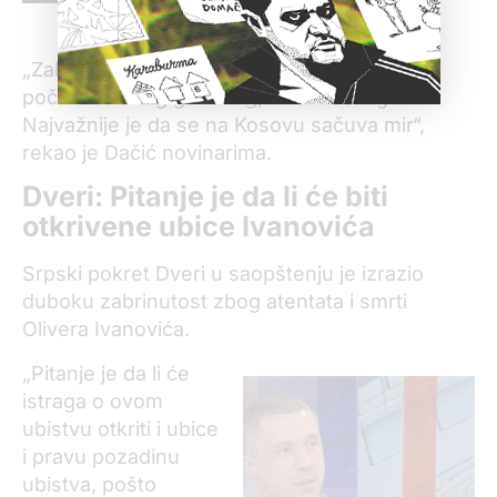
Ivica Dačić.
„Zahtevamo da policija reaguje i da uhapsi
počinioce ovog gnusnog, terorističkog akta.
Najvažnije je da se na Kosovu sačuva mir“,
rekao je Dačić novinarima.
Dveri:
Pitanje je da li će biti
otkrivene ubice Ivanovića
Srpski pokret Dveri u saopštenju je izrazio
duboku zabrinutost zbog atentata i smrti
Olivera Ivanovića.
„Pitanje je da li će
istraga o ovom
ubistvu otkriti i ubice
i pravu pozadinu
ubistva, pošto