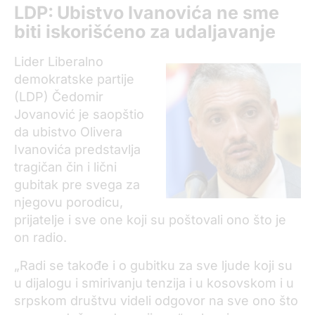
LDP:
U
bistvo Ivanovića ne sme
biti iskoriš
ć
eno za udaljavanje
Lider Liberalno
demokratske partije
(LDP) Čedomir
Jovanović je saopštio
da ubistvo Olivera
Ivanovića predstavlja
tragičan čin i lični
gubitak pre svega za
njegovu porodicu,
prijatelje i sve one koji su poštovali ono što je
on radio.
„Radi se takođe i o gubitku za sve ljude koji su
u dijalogu i smirivanju tenzija i u kosovskom i u
srpskom društvu videli odgovor na sve ono što