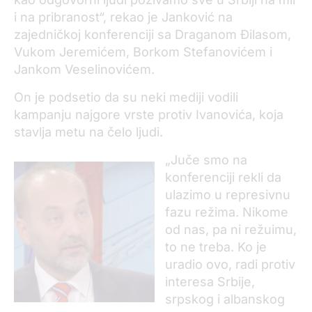
i na pribranost“, rekao je Janković na
zajedničkoj konferenciji sa Draganom Đilasom,
Vukom Jeremićem, Borkom Stefanovićem i
Jankom Veselinovićem.
On je podsetio da su neki mediji vodili
kampanju najgore vrste protiv Ivanovića, koja
stavlja metu na čelo ljudi.
„Juče smo na
konferenciji rekli da
ulazimo u represivnu
fazu režima. Nikome
od nas, pa ni režuimu,
to ne treba. Ko je
uradio ovo, radi protiv
interesa Srbije,
srpskog i albanskog