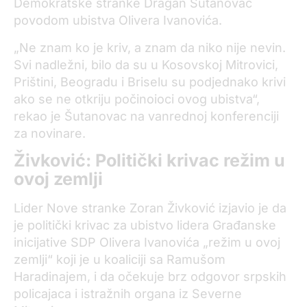
Demokratske stranke Dragan Šutanovac
povodom ubistva Olivera Ivanovića.
„Ne znam ko je kriv, a znam da niko nije nevin.
Svi nadležni, bilo da su u Kosovskoj Mitrovici,
Prištini, Beogradu i Briselu su podjednako krivi
ako se ne otkriju počinoioci ovog ubistva“,
rekao je Šutanovac na vanrednoj konferenciji
za novinare.
Živković: Politički krivac režim u
ovoj zemlji
Lider Nove stranke Zoran Živković izjavio je da
je politički krivac za ubistvo lidera Građanske
inicijative SDP Olivera Ivanovića „režim u ovoj
zemlji“ koji je u koaliciji sa Ramušom
Haradinajem, i da očekuje brz odgovor srpskih
policajaca i istražnih organa iz Severne