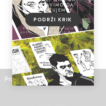
NASTAVIMO DA
ISTRAŽUJEMO!
PODRŽI KRIK
Donacije možeš da uplatiš u
pošti, banci ili preko PayPal-a
Pročitaj još: