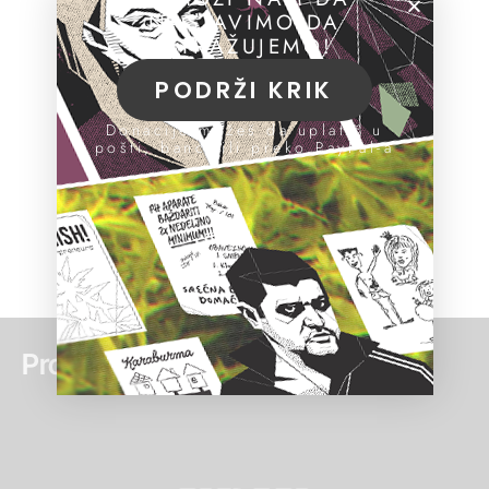
NASTAVIMO DA
ISTRAŽUJEMO!
PODRŽI KRIK
Donacije možeš da uplatiš u
pošti, banci ili preko PayPal-a
Pročitaj još: