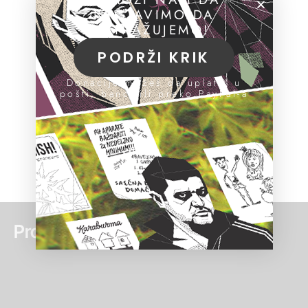
NASTAVIMO DA
ISTRAŽUJEMO!
PODRŽI KRIK
Donacije možeš da uplatiš u
pošti, banci ili preko PayPal-a
Pročitaj još: