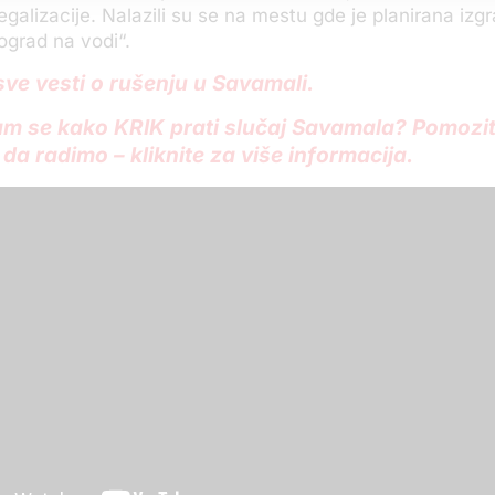
egalizacije. Nalazili su se na mestu gde je planirana izg
ograd na vodi“.
sve vesti o rušenju u Savamali.
m se kako KRIK prati slučaj Savamala? Pomozi
da radimo – kliknite za više informacija.