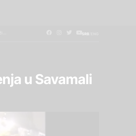
/
SRB
ENG
enja u Savamali