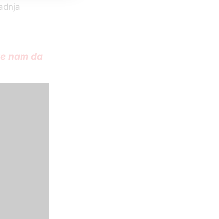
radnja
te nam da