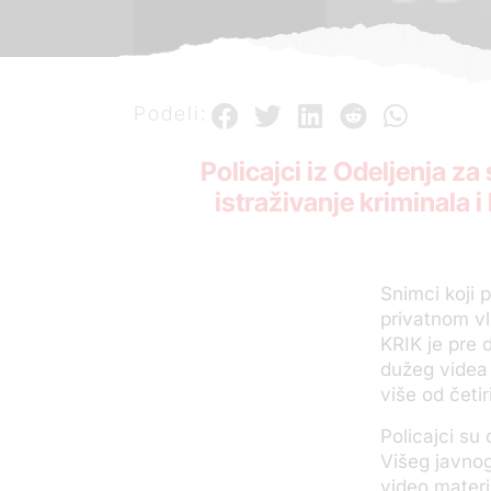
Podeli:
Policajci iz Odeljenja z
istraživanje kriminala i
Snimci koji 
privatnom vl
KRIK je pre
dužeg videa 
više od četir
Policajci su
Višeg javnog
video materij