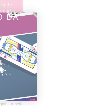
O DA
k su bageri
ljalo i
obilne
licija
 da izađe na
olicija nije
i
da utvrdi
galni, a neki