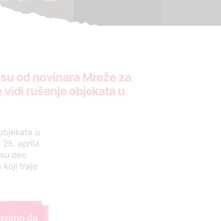
s su od novinara Mreže za
e vidi rušenje objekata u
objekata u
 25. aprila
su deo
koji traje