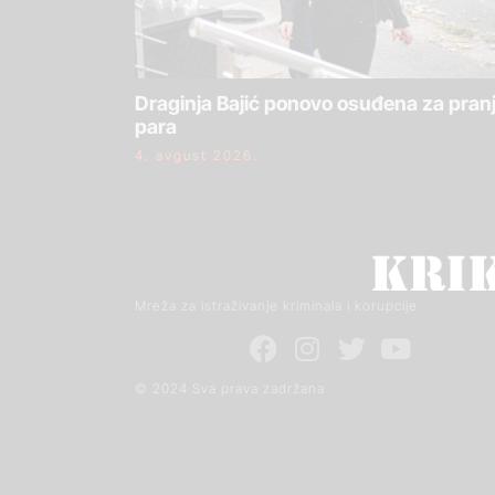
Draginja Bajić ponovo osuđena za pran
para
4. avgust 2026.
Mreža za istraživanje kriminala i korupcije
© 2024 Sva prava zadržana