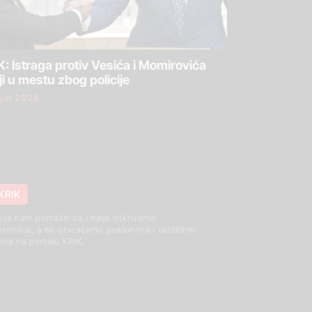
: Istraga protiv Vesića i Momirovića
ji u mestu zbog policije
 jul 2026.
KRIK
cija nam pomaže da i dalje otkrivamo
 kriminal, a mi uzvraćamo poklonima i različitim
ma na portalu KRIK.