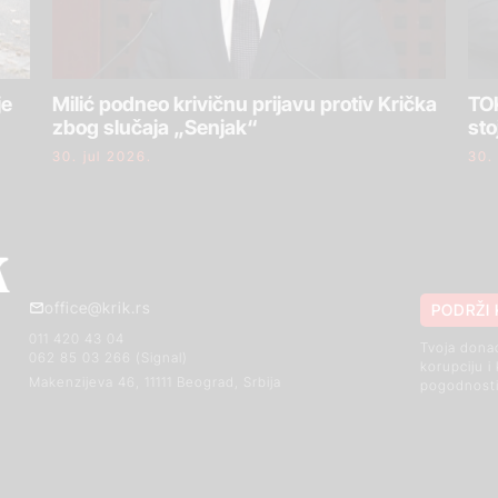
je
Milić podneo krivičnu prijavu protiv Krička
TOK
zbog slučaja „Senjak“
sto
30. jul 2026.
30.
office@krik.rs
PODRŽI 
011 420 43 04
Tvoja dona
062 85 03 266 (Signal)
korupciju i
Makenzijeva 46, 11111 Beograd, Srbija
pogodnosti