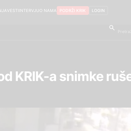
NJA
VESTI
INTERVJU
O NAMA
PODRŽI KRIK
LOGIN
la od KRIK-a snimke ruš