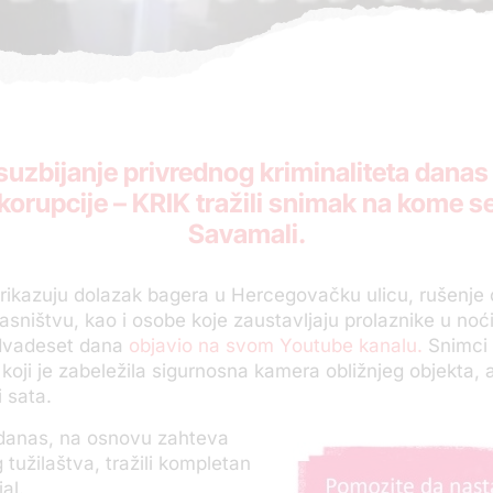
a suzbijanje privrednog kriminaliteta dana
 korupcije – KRIK tražili snimak na kome s
Savamali.
prikazuju dolazak bagera u Hercegovačku ulicu, rušenje 
asništvu, kao i osobe koje zaustavljaju prolaznike u noći
 dvadeset dana
objavio na svom Youtube kanalu.
Snimci 
koji je zabeležila sigurnosna kamera obližnjeg objekta, a 
i sata.
 danas, na osnovu zahteva
 tužilaštva, tražili kompletan
al.