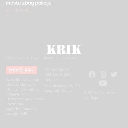
mestu zbog policije
30. jul 2026.
Mreža za istraživanje kriminala i korupcije
PODRŽI KRIK
011 420 43 04
062 85 03 266
(Signal)
Tvoja donacija nam
pomaže da i dalje
Makenzijeva 46, 11111
otkrivamo korupciju i
Beograd, Srbija
© 2024 Sva prava
kriminal, a mi
zadržana
uzvraćamo poklonima
i različitim
pogodnostima na
portalu KRIK.