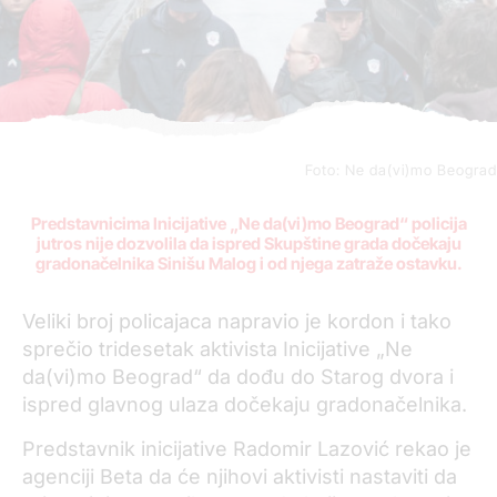
Foto: Ne da(vi)mo Beograd
Predstavnicima Inicijative „Ne da(vi)mo Beograd“ policija
jutros nije dozvolila da ispred Skupštine grada dočekaju
gradonačelnika Sinišu Malog i od njega zatraže ostavku.
Veliki broj policajaca napravio je kordon i tako
sprečio tridesetak aktivista Inicijative „Ne
da(vi)mo Beograd“ da dođu do Starog dvora i
ispred glavnog ulaza dočekaju gradonačelnika.
Predstavnik inicijative Radomir Lazović rekao je
agenciji Beta da će njihovi aktivisti nastaviti da