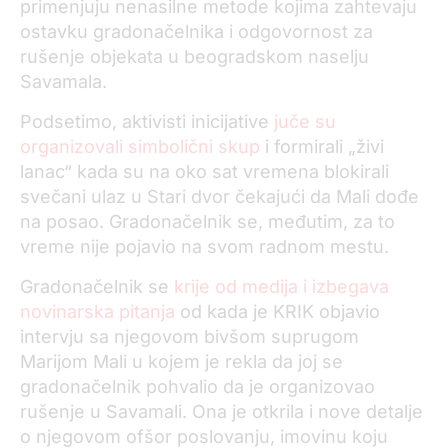
primenjuju nenasilne metode kojima zahtevaju
ostavku gradonačelnika i odgovornost za
rušenje objekata u beogradskom naselju
Savamala.
Podsetimo, aktivisti inicijative
juče su
organizovali simbolični skup
i formirali „živi
lanac“ kada su na oko sat vremena blokirali
svečani ulaz u Stari dvor čekajući da Mali dođe
na posao. Gradonačelnik se, međutim, za to
vreme nije pojavio na svom radnom mestu.
Gradonačelnik se
krije od medija i izbegava
novinarska pitanja
od kada je KRIK objavio
intervju sa njegovom bivšom suprugom
Marijom Mali u kojem je rekla da joj se
gradonačelnik pohvalio da je organizovao
rušenje u Savamali. Ona je otkrila i nove detalje
o njegovom ofšor poslovanju, imovinu koju