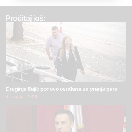
Pročitaj još:
Draginja Bajić ponovo osuđena za pranje para
4. avgust 2026.