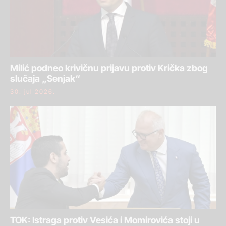
Milić podneo krivičnu prijavu protiv Krička zbog
slučaja „Senjak“
30. jul 2026.
TOK: Istraga protiv Vesića i Momirovića stoji u