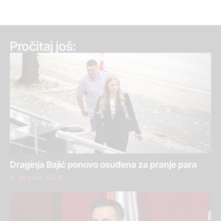
Pročitaj još:
Draginja Bajić ponovo osuđena za pranje para
4. avgust 2026.