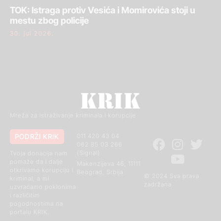
TOK: Istraga protiv Vesića i Momirovića stoji u
mestu zbog policije
30. jul 2026.
Mreža za istraživanje kriminala i korupcije
PODRŽI KRIK
011 420 43 04
062 85 03 266
(Signal)
Tvoja donacija nam
pomaže da i dalje
Makenzijeva 46, 11111
otkrivamo korupciju i
Beograd, Srbija
© 2024 Sva prava
kriminal, a mi
zadržana
uzvraćamo poklonima
i različitim
pogodnostima na
portalu KRIK.