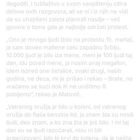
dogoditi. I tužilaštvo u svom saopštenju citira
delove ovih razgovora, ali se ni i iz njih ne vidi
da su uhapšeni zaista planirali nasilje – već
govore o tome gde je najbolje održati protest.
„Ono je mnogo ljudi (bilo na protestu 15. marta),
ja sam doveo maltene celu zapadnu Srbiju,
10.000 ljudi je bilo iza mene, meni je 100 ljudi taj
dan, idu pored mene, ja nosim onaj megafon,
idem ispred one šetalice, svaki drugi, naših
godina, ne deca, mi je prišao i rekao – Brate, ne
vraćamo se kući dok ih ne uništimo ili
pobijemo“, rekao je Matović.
„Vatrenog oružja je bilo u koloni, od vatrenog
oružja do flaša benzina itd, ja znam šta su nosili
ljudi, deo znam, a ko zna šta je još bilo. I mi taj
dan su se ljudi razočarali, nisu ni bili
organizovani, bilo bi krvi do kolena, da je nešto