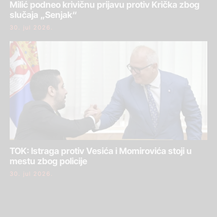
Milić podneo krivičnu prijavu protiv Krička zbog
slučaja „Senjak“
30. jul 2026.
TOK: Istraga protiv Vesića i Momirovića stoji u
mestu zbog policije
30. jul 2026.