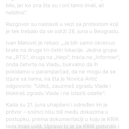
bilo, jer ko zna šta su i oni tamo imali, ali
nebitno“.
Razgovor su nastavili u vezi sa protestom koji
je tek trebalo da se održi 28. juna u Beogradu.
Ivan Matović je rekao: „Ja bih samo okrenuo
brate na druge tri-četiri lokacije. Jedna grupa
na „RTS“, druga na „Hepi“, treća na „Informer“,
onda četvrta na Vladu, bukvalno da ih
pokidamo u paramparčad, da ne mogu da se
izjure sa nama, na šta je Novica Antić
odgovorio: “Uđeš, zauzmeš zgradu Vlade i
blokiraš zgradu Vlade i ne izlaziš odatle”.
Kada su 21. juna uhapšeni i određen im je
pritvor – snimci nisu bili među dokazima u
postupku, prema dokumentaciji u koju je KRIK
tada imao uvid. Upravo to je za KRIK potvrdio i