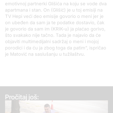
emotivnoj partnerki Glišića na koju se vode dva
apartmana i stan. On (Glišić) je u toj emisiji na
TV Hepi veći deo emisije govorio o meni jer je
on ubeđen da sam ja te podatke dostavio, čak
je govorio da sam im (KRIK-u) ja plaćao gorivo,
što svakako nije tačno. Tada je najavio da će
objaviti multimedijalni sadržaj o meni i mojoj
porodici i da ću ja zbog toga da patim”, ispričao
je Matović na saslušanju u tužilaštvu.
Pročitaj još: