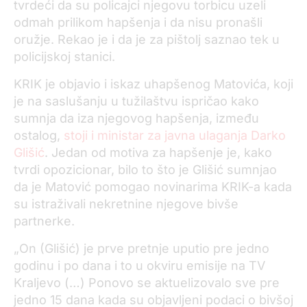
tvrdeći da su policajci njegovu torbicu uzeli
odmah prilikom hapšenja i da nisu pronašli
oružje. Rekao je i da je za pištolj saznao tek u
policijskoj stanici.
KRIK je objavio i iskaz uhapšenog Matovića, koji
je na saslušanju u tužilaštvu ispričao kako
sumnja da iza njegovog hapšenja, između
ostalog,
stoji i ministar za javna ulaganja Darko
Glišić
. Jedan od motiva za hapšenje je, kako
tvrdi opozicionar, bilo to što je Glišić sumnjao
da je Matović pomogao novinarima KRIK-a kada
su istraživali nekretnine njegove bivše
partnerke.
„On (Glišić) je prve pretnje uputio pre jedno
godinu i po dana i to u okviru emisije na TV
Kraljevo (…) Ponovo se aktuelizovalo sve pre
jedno 15 dana kada su objavljeni podaci o bivšoj