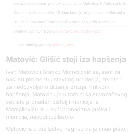
dokaza o zakonitom prisluškivanju Ivana Matovića, N.Antić i ostalih.
Onda na volšeban način, 15 dana kasnije, stigne dopis u Viši sud u
BG, da su "na mere" stavljeni odlukom Višeg suda u Čačku,a
predmet vodi VJT Bgd?
pic.twitter.com/Odgzok7ZOr
— Ivan Ninić (@INinic)
July 21, 2025
Matović: Glišić stoji iza hapšenja
Ivan Matović i Branko Momčilović se, sem za
nasilnu promenu ustavnog uređenja, terete i
za nedozvoljeno držanje oružja. Prilikom
hapšenja, Matoviću je u torbici sa suvozačevog
sedišta pronađen pištolj i municija, a
Momčiloviću je u kući pronađena puška i
municija, navodi tužilaštvo.
Matović je u tužilaštvu negirao da je imao pištolj