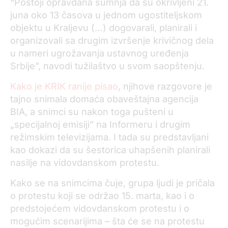
“Postoji opravdana sumnja da su okrivljeni 21.
juna oko 13 časova u jednom ugostiteljskom
objektu u Kraljevu (…) dogovarali, planirali i
organizovali sa drugim izvršenje krivičnog dela
u nameri ugrožavanja ustavnog uređenja
Srbije”, navodi tužilaštvo u svom saopštenju.
Kako je KRIK ranije pisao
, njihove razgovore je
tajno snimala domaća obaveštajna agencija
BIA, a snimci su nakon toga pušteni u
„specijalnoj emisiji” na Informeru i drugim
režimskim televizijama. I tada su predstavljani
kao dokazi da su šestorica uhapšenih planirali
nasilje na vidovdanskom protestu.
Kako se na snimcima čuje, grupa ljudi je pričala
o protestu koji se održao 15. marta, kao i o
predstojećem vidovdanskom protestu i o
mogućim scenarijima – šta će se na protestu