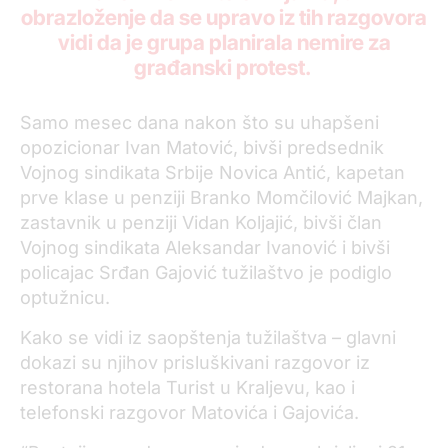
obrazloženje da se upravo iz tih razgovora
vidi da je grupa planirala nemire za
građanski protest.
Samo mesec dana nakon što su uhapšeni
opozicionar Ivan Matović, bivši predsednik
Vojnog sindikata Srbije Novica Antić, kapetan
prve klase u penziji Branko Momčilović Majkan,
zastavnik u penziji Vidan Koljajić, bivši član
Vojnog sindikata Aleksandar Ivanović i bivši
policajac Srđan Gajović tužilaštvo je podiglo
optužnicu.
Kako se vidi iz saopštenja tužilaštva – glavni
dokazi su njihov prisluškivani razgovor iz
restorana hotela Turist u Kraljevu, kao i
telefonski razgovor Matovića i Gajovića.