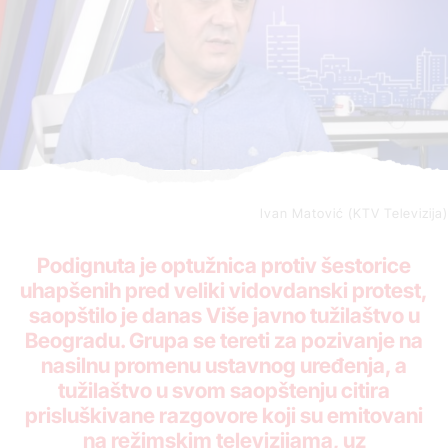
Ivan Matović (KTV Televizija)
Podignuta je optužnica protiv šestorice
uhapšenih pred veliki vidovdanski protest,
saopštilo je danas Više javno tužilaštvo u
Beogradu. Grupa se tereti za pozivanje na
nasilnu promenu ustavnog uređenja, a
tužilaštvo u svom saopštenju citira
prisluškivane razgovore koji su emitovani
na režimskim televizijama, uz