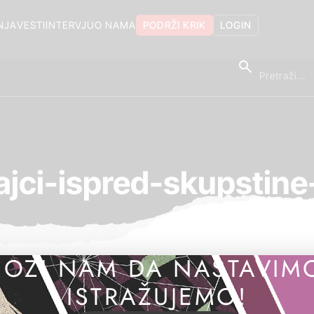
NJA
VESTI
INTERVJU
O NAMA
PODRŽI KRIK
LOGIN
ajci-ispred-skupstin
OZI NAM DA NASTAVIM
ISTRAŽUJEMO!