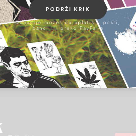
PODRŽI KRIK
Donacije možeš da uplatiš u pošti,
banci ili preko PayPal-a