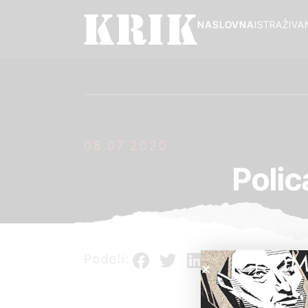
NASLOVNA
ISTRAŽIVA
08.07.2020.
Polic
POM
Podeli: