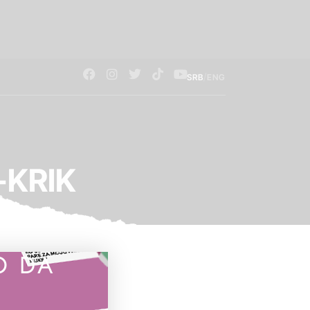
/
SRB
ENG
e-KRIK
O DA