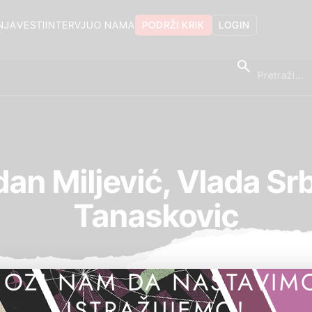
NJA
VESTI
INTERVJU
O NAMA
PODRŽI KRIK
LOGIN
an Miljević, Vlada Srb
Tanaskovic
OZI NAM DA NASTAVIM
ISTRAŽUJEMO!