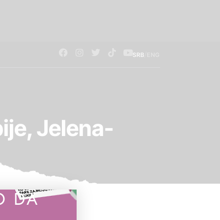
/
SRB
ENG
ije, Jelena-
O DA