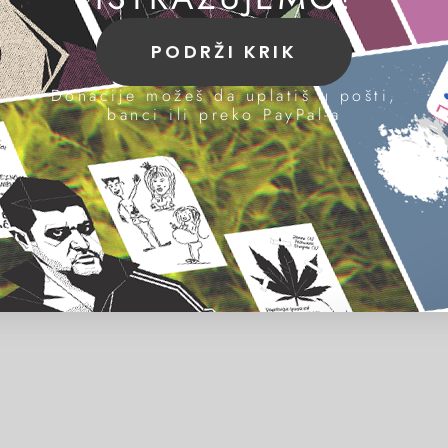
PODRŽI KRIK
Donacije možeš da uplatiš u pošti,
banci ili preko PayPal-a