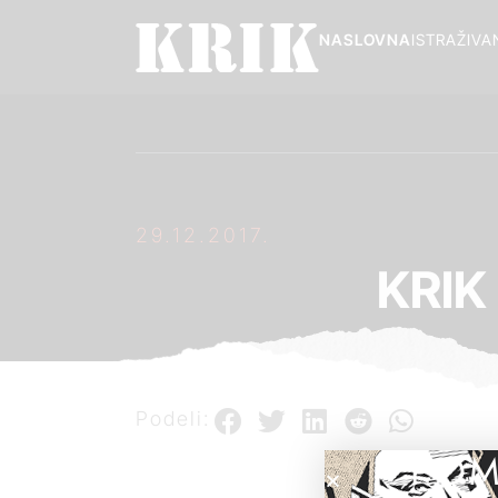
NASLOVNA
ISTRAŽIVA
29.12.2017.
KRIK 
Podeli:
POM