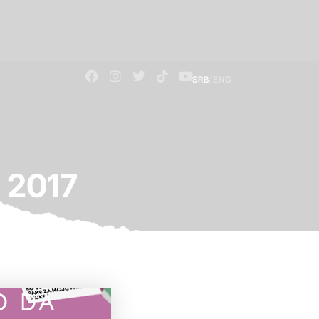
/
SRB
ENG
u 2017
O DA