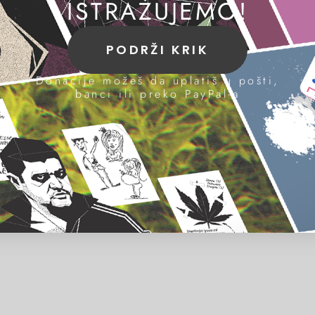
ISTRAŽUJEMO!
PODRŽI KRIK
Donacije možeš da uplatiš u pošti,
banci ili preko PayPal-a