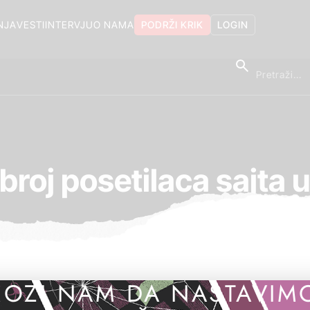
NJA
VESTI
INTERVJU
O NAMA
PODRŽI KRIK
LOGIN
broj posetilaca sajta 
OZI NAM DA NASTAVIM