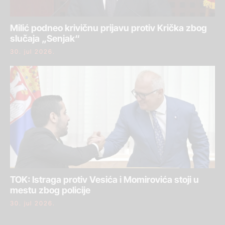
Milić podneo krivičnu prijavu protiv Krička zbog
slučaja „Senjak“
30. jul 2026.
TOK: Istraga protiv Vesića i Momirovića stoji u
mestu zbog policije
30. jul 2026.