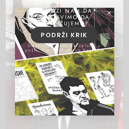
POMOZI NAM DA
NASTAVIMO DA
ISTRAŽUJEMO!
PODRŽI KRIK
Donacije možeš da uplatiš u
pošti, banci ili preko PayPal-a
Draginja Bajić ponovo osuđena za pranje para
4. avgust 2026.