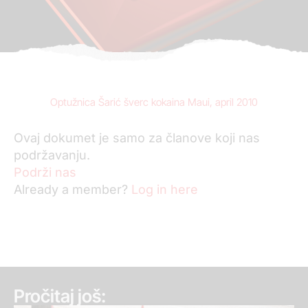
Optužnica Šarić šverc kokaina Maui, april 2010
Ovaj dokumet je samo za članove koji nas
podržavanju.
Podrži nas
Already a member?
Log in here
Pročitaj još: