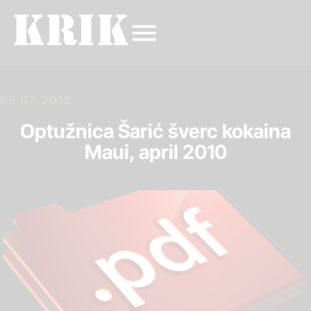
08.07.2015.
Optužnica Šarić šverc kokaina
Maui, april 2010