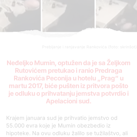
Prebijanje i ranjavanje Rankovića (foto: skrinšot)
Neđeljko Mumin, optužen da je sa Željkom
Rutovićem pretukao i ranio Predraga
Rankovića Peconija u hotelu „Prag“ u
martu 2017, biće pušten iz pritvora pošto
je odluku o prihvatanju jemstva potvrdio i
Apelacioni sud.
Krajem januara sud je prihvatio jemstvo od
55.000 evra koje je Mumin obezbedio iz
hipoteke. Na ovu odluku žalilo se tužilaštvo, ali