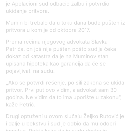
je Apelacioni sud odbacio žalbu i potvrdio
ukidanje pritvora.
Mumin bi trebalo da u toku dana bude pušten iz
pritvora u kom je od oktobra 2017.
Prema rečima njegovog advokata Slavka
Petrića, on još nije pušten pošto sudija čeka
dokaz od katastra da je na Muminov stan
upisana hipoteka kao garancija da će se
pojavljivati na sudu.
„Ako se potvrdi rešenje, po sili zakona se ukida
pritvor. Prvi put ovo vidim, a advokat sam 30
godina. Ne vidim da to ima uporište u zakonu“,
kaže Petrić.
Drugi optuženi u ovom slučaju Željko Rutović je
i dalje u bekstvu i sud je odbio da mu odobri
jemstvo. Petrić kaže da je sudu dostavio