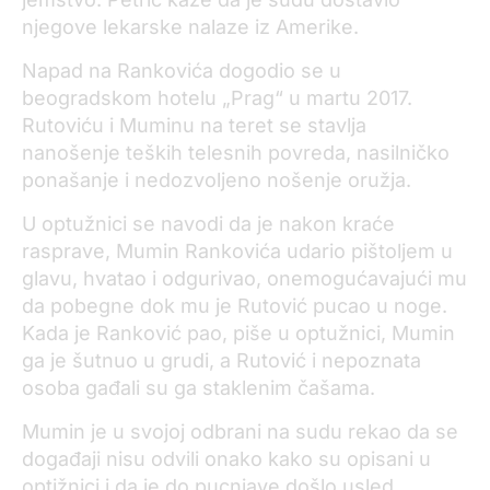
njegove lekarske nalaze iz Amerike.
Napad na Rankovića dogodio se u
beogradskom hotelu „Prag“ u martu 2017.
Rutoviću i Muminu na teret se stavlja
nanošenje teških telesnih povreda, nasilničko
ponašanje i nedozvoljeno nošenje oružja.
U optužnici se navodi da je nakon kraće
rasprave, Mumin Rankovića udario pištoljem u
glavu, hvatao i odgurivao, onemogućavajući mu
da pobegne dok mu je Rutović pucao u noge.
Kada je Ranković pao, piše u optužnici, Mumin
ga je šutnuo u grudi, a Rutović i nepoznata
osoba gađali su ga staklenim čašama.
Mumin je u svojoj odbrani na sudu rekao da se
događaji nisu odvili onako kako su opisani u
optižnici i da je do pucnjave došlo usled