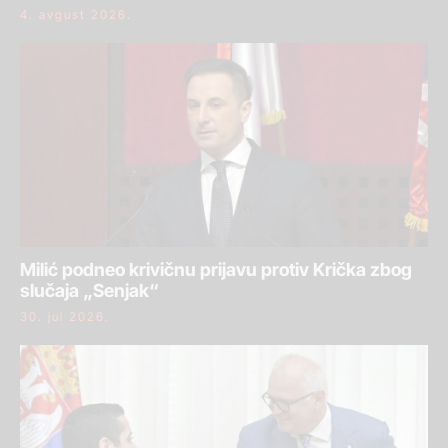
4. avgust 2026.
Milić podneo krivičnu prijavu protiv Krička zbog
slučaja „Senjak“
30. jul 2026.