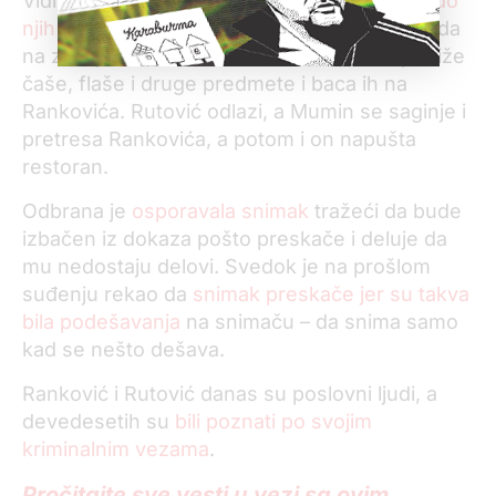
Vidi se da
Rutović sa pištoljem u ruci dolazi do
njih i nekoliko puta puca
u Rankovića koji pada
na zemlju. Rutović zatim sa stola besno podiže
čaše, flaše i druge predmete i baca ih na
Rankovića. Rutović odlazi, a Mumin se saginje i
pretresa Rankovića, a potom i on napušta
restoran.
Odbrana je
osporavala snimak
tražeći da bude
izbačen iz dokaza pošto preskače i deluje da
mu nedostaju delovi. Svedok je na prošlom
suđenju rekao da
snimak preskače jer su takva
bila podešavanja
na snimaču – da snima samo
kad se nešto dešava.
Ranković i Rutović danas su poslovni ljudi, a
devedesetih su
bili poznati po svojim
kriminalnim vezama
.
Pročitajte sve vesti u vezi sa ovim