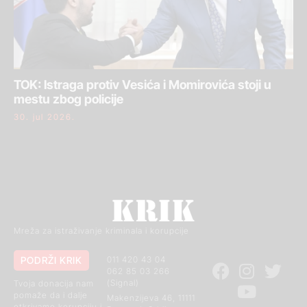
TOK: Istraga protiv Vesića i Momirovića stoji u
mestu zbog policije
30. jul 2026.
Mreža za istraživanje kriminala i korupcije
PODRŽI KRIK
011 420 43 04
062 85 03 266
(Signal)
Tvoja donacija nam
pomaže da i dalje
Makenzijeva 46, 11111
otkrivamo korupciju i