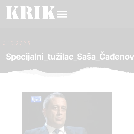
10.10.2025.
Specijalni_tužilac_Saša_Čađenov