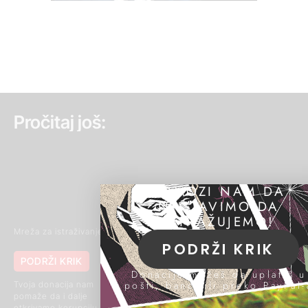
Pročitaj još:
POMOZI NAM DA
NASTAVIMO DA
ISTRAŽUJEMO!
Mreža za istraživanje kriminala i korupcije
PODRŽI KRIK
PODRŽI KRIK
011 420 43 04
062 85 03 266
Donacije možeš da uplatiš u
(Signal)
pošti, banci ili preko PayPal-
Tvoja donacija nam
pomaže da i dalje
Makenzijeva 46, 11111
otkrivamo korupciju i