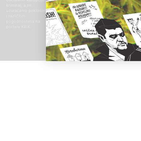
Beograd, Srbija
© 2024 Sva prava
kriminal, a mi
zadržana
uzvraćamo poklonima
i različitim
pogodnostima na
portalu KRIK.