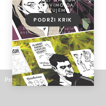
NASTAVIMO DA
ISTRAŽUJEMO!
PODRŽI KRIK
Donacije možeš da uplatiš u
pošti, banci ili preko PayPal-a
Pročitaj još: