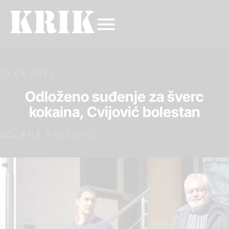
13.04.2022.
Odloženo suđenje za šverc
kokaina, Cvijović bolestan
BOJANA PAVLOVIĆ