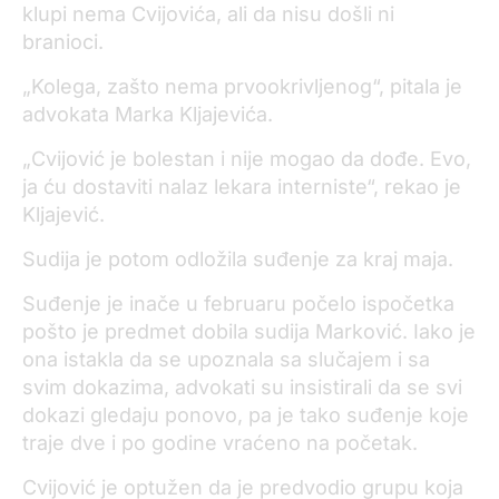
klupi nema Cvijovića, ali da nisu došli ni
branioci.
„Kolega, zašto nema prvookrivljenog“, pitala je
advokata Marka Kljajevića.
„Cvijović je bolestan i nije mogao da dođe. Evo,
ja ću dostaviti nalaz lekara interniste“, rekao je
Kljajević.
Sudija je potom odložila suđenje za kraj maja.
Suđenje je inače u februaru počelo ispočetka
pošto je predmet dobila sudija Marković. Iako je
ona istakla da se upoznala sa slučajem i sa
svim dokazima, advokati su insistirali da se svi
dokazi gledaju ponovo, pa je tako suđenje koje
traje dve i po godine vraćeno na početak.
Cvijović je optužen da je predvodio grupu koja