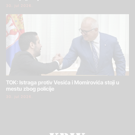
30. jul 2026.
TOK: Istraga protiv Vesića i Momirovića stoji u
mestu zbog policije
30. jul 2026.