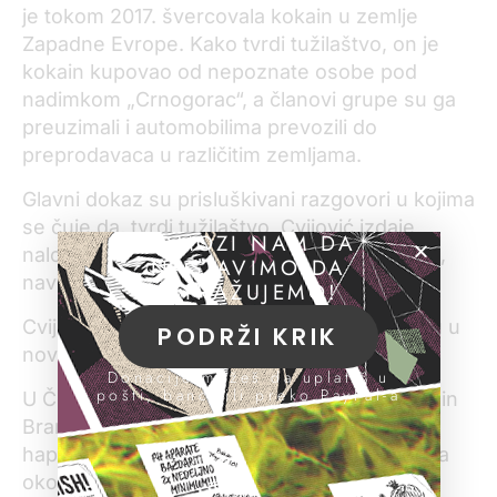
je tokom 2017. švercovala kokain u zemlje
Zapadne Evrope. Kako tvrdi tužilaštvo, on je
kokain kupovao od nepoznate osobe pod
nadimkom „Crnogorac“, a članovi grupe su ga
preuzimali i automobilima prevozili do
preprodavaca u različitim zemljama.
Glavni dokaz su prisluškivani razgovori u kojima
se čuje da, tvrdi tužilaštvo, Cvijović izdaje
POMOZI NAM DA
naloge i govori o kokainu, „štekovima“, kešu,
NASTAVIMO DA
navodi da je „roba mekana“ i „top“.
ISTRAŽUJEMO!
Cvijović i Pavlov uhapšeni su u Novom Sadu u
PODRŽI KRIK
novembru 2017. godine.
Donacije možeš da uplatiš u
pošti, banci ili preko PayPal-a
U Češkoj je istog dana uhapšen Cvijovićev sin
Branislav sa dvojicom saradnika. Prilikom
hapšenja češka policija je pronašla i zaplenila
oko osam kilograma kokaina i 110.000 evra.