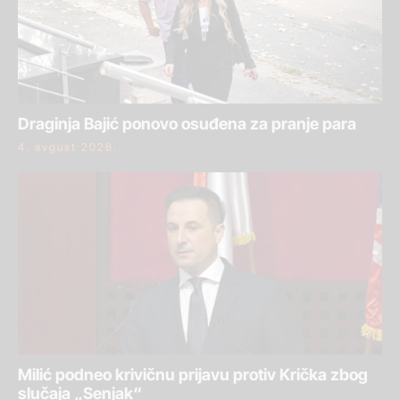
Draginja Bajić ponovo osuđena za pranje para
4. avgust 2026.
Milić podneo krivičnu prijavu protiv Krička zbog
slučaja „Senjak“