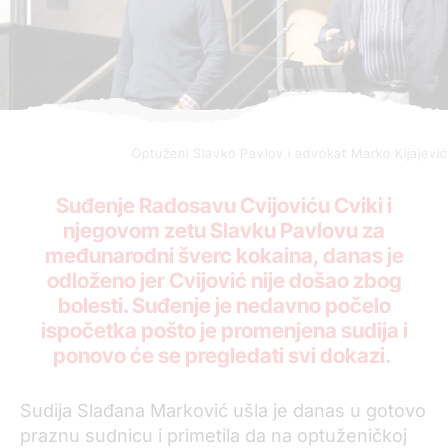
Optuženi Slavko Pavlov i advokat Marko Kljajević
Suđenje Radosavu Cvijoviću Cviki i
njegovom zetu Slavku Pavlovu za
međunarodni šverc kokaina, danas je
odloženo jer Cvijović nije došao zbog
bolesti. Suđenje je nedavno počelo
ispočetka pošto je promenjena sudija i
ponovo će se pregledati svi dokazi.
Sudija Slađana Marković ušla je danas u gotovo
praznu sudnicu i primetila da na optuženičkoj