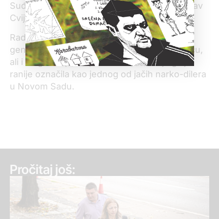
Suđenje u Češkoj već je završeno, a Branislav
Cvijović je osuđen na devet godina zatvora.
Radoslav Cvijović je kriminalac starije
generacije, bio je blizak Dragoslavu Kosmajcu,
ali i zloglasnoj „Grupi Amerika“. Policija ga je
ranije označila kao jednog od jačih narko-dilera
u Novom Sadu.
Pročitaj još: