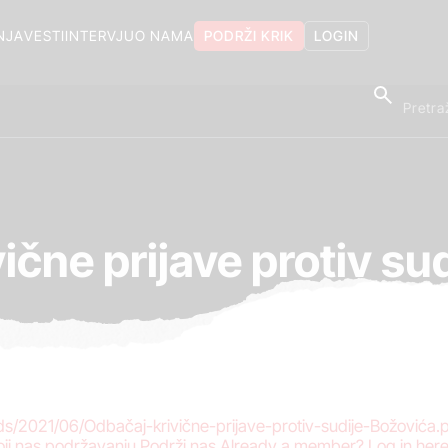
NJA
VESTI
INTERVJU
O NAMA
PODRŽI KRIK
LOGIN
ične prijave protiv su
ds/2021/06/Odbačaj-krivične-prijave-protiv-sudije-Božovića
oji nas podržavanju.Podrži nas Already a member? Log in here.