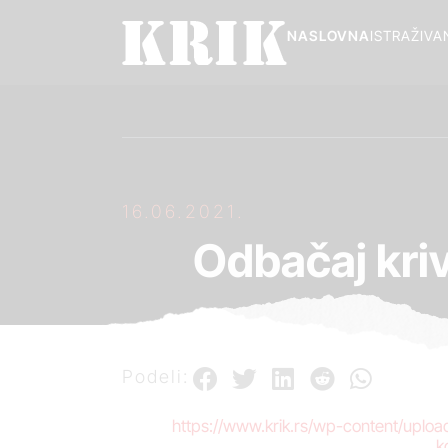
NASLOVNA
ISTRAŽIVA
16.06.2021.
Odbačaj kriv
Podeli:
https://www.krik.rs/wp-content/uploa
k