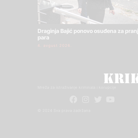
Draginja Bajić ponovo osuđena za pran
para
4. avgust 2026.
Mreža za istraživanje kriminala i korupcije
© 2024 Sva prava zadržana