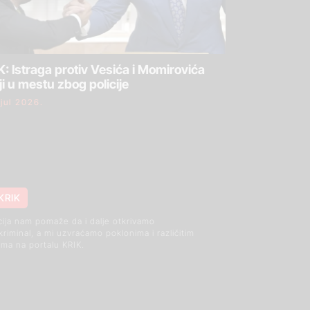
: Istraga protiv Vesića i Momirovića
ji u mestu zbog policije
 jul 2026.
KRIK
cija nam pomaže da i dalje otkrivamo
 kriminal, a mi uzvraćamo poklonima i različitim
ma na portalu KRIK.