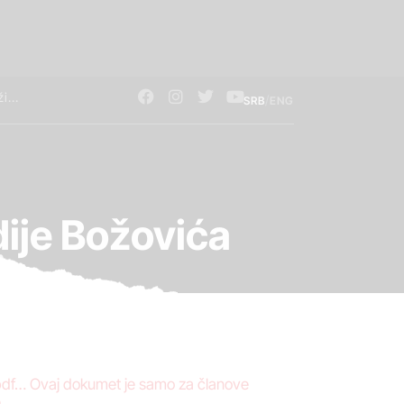
/
SRB
ENG
dije Božovića
.pdf… Ovaj dokumet je samo za članove
..