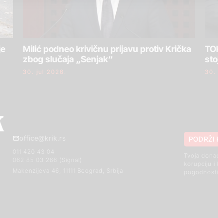
je
Milić podneo krivičnu prijavu protiv Krička
TOK
zbog slučaja „Senjak“
sto
30. jul 2026.
30.
office@krik.rs
PODRŽI 
011 420 43 04
Tvoja dona
062 85 03 266 (Signal)
korupciju i
Makenzijeva 46, 11111 Beograd, Srbija
pogodnosti