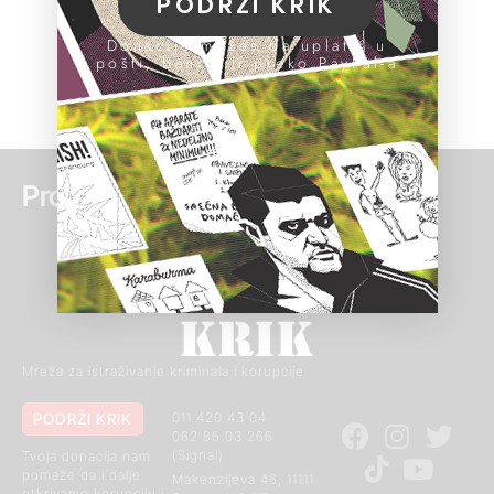
PODRŽI KRIK
Donacije možeš da uplatiš u
pošti, banci ili preko PayPal-a
Pročitaj još:
Mreža za istraživanje kriminala i korupcije
PODRŽI KRIK
011 420 43 04
062 85 03 266
(Signal)
Tvoja donacija nam
pomaže da i dalje
Makenzijeva 46, 11111
otkrivamo korupciju i