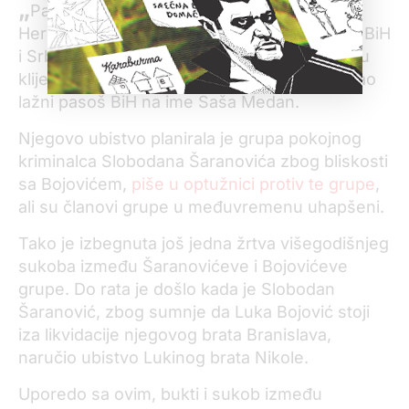
„
“
Papirus
koju je vodila SIPA u Bosni i
Hercegovini kada je otkrila grupu državljana BiH
i Srbije koja je falsifikovala dokumenta. Među
klijentima ove grupe je bio i Korać, koji je imao
lažni pasoš BiH na ime Saša Medan.
Njegovo ubistvo planirala je grupa pokojnog
kriminalca Slobodana Šaranovića zbog bliskosti
sa Bojovićem,
piše u optužnici protiv te grupe
,
ali su članovi grupe u međuvremenu uhapšeni.
Tako je izbegnuta još jedna žrtva višegodišnjeg
sukoba između Šaranovićeve i Bojovićeve
grupe. Do rata je došlo kada je Slobodan
Šaranović, zbog sumnje da Luka Bojović stoji
iza likvidacije njegovog brata Branislava,
naručio ubistvo Lukinog brata Nikole.
Uporedo sa ovim, bukti i sukob između