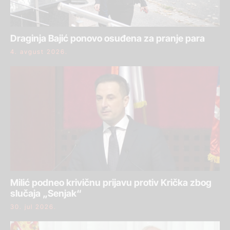
Draginja Bajić ponovo osuđena za pranje para
4. avgust 2026.
Milić podneo krivičnu prijavu protiv Krička zbog
slučaja „Senjak“
30. jul 2026.