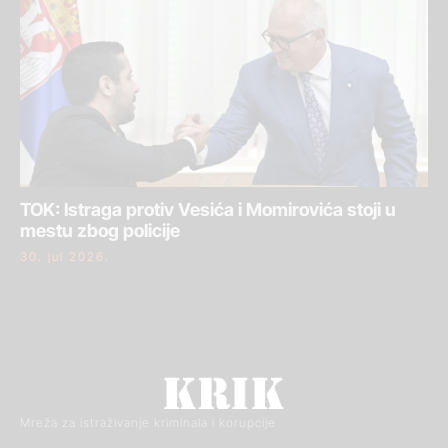
TOK: Istraga protiv Vesića i Momirovića stoji u
mestu zbog policije
30. jul 2026.
Mreža za istraživanje kriminala i korupcije