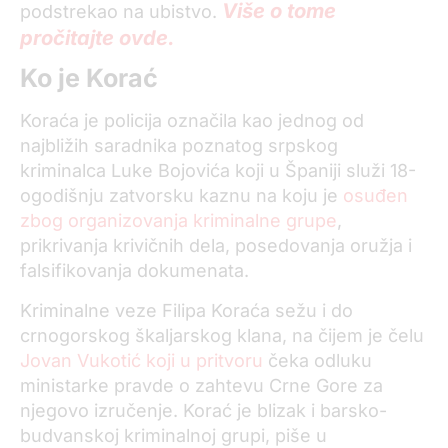
Više o tome
podstrekao na ubistvo.
pročitajte ovde.
Ko je Korać
Koraća je policija označila kao jednog od
najbližih saradnika poznatog srpskog
kriminalca Luke Bojovića koji u Španiji služi 18-
ogodišnju zatvorsku kaznu na koju je
osuđen
zbog organizovanja kriminalne grupe
,
prikrivanja krivičnih dela, posedovanja oružja i
falsifikovanja dokumenata.
Kriminalne veze Filipa Koraća sežu i do
crnogorskog škaljarskog klana, na čijem je čelu
Jovan Vukotić koji u pritvoru
čeka odluku
ministarke pravde o zahtevu Crne Gore za
njegovo izručenje. Korać je blizak i barsko-
budvanskoj kriminalnoj grupi, piše u