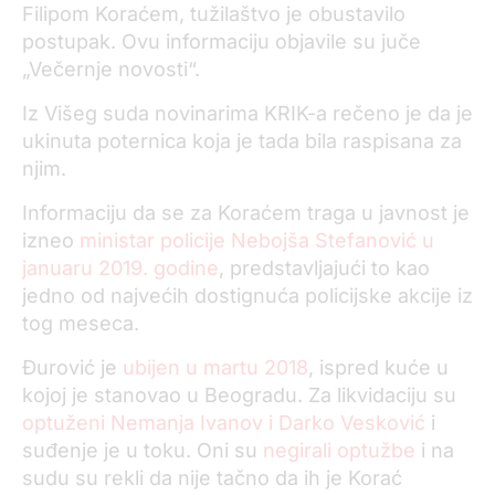
Filipom Koraćem, tužilaštvo je obustavilo
postupak. Ovu informaciju objavile su juče
„Večernje novosti“.
Iz Višeg suda novinarima KRIK-a rečeno je da je
ukinuta poternica koja je tada bila raspisana za
njim.
Informaciju da se za Koraćem traga u javnost je
izneo
ministar policije Nebojša Stefanović u
januaru 2019. godine
, predstavljajući to kao
jedno od najvećih dostignuća policijske akcije iz
tog meseca.
Đurović je
ubijen u martu 2018
, ispred kuće u
kojoj je stanovao u Beogradu. Za likvidaciju su
optuženi Nemanja Ivanov i Darko Vesković
i
suđenje je u toku. Oni su
negirali optužbe
i na
sudu su rekli da nije tačno da ih je Korać