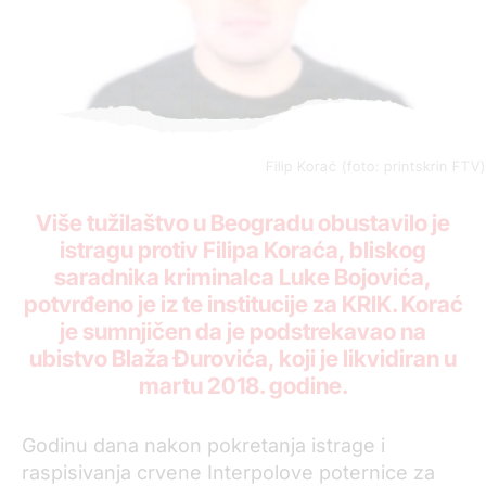
Filip Korać (foto: printskrin FTV)
Više tužilaštvo u Beogradu obustavilo je
istragu protiv Filipa Koraća, bliskog
saradnika kriminalca Luke Bojovića,
potvrđeno je iz te institucije za KRIK. Korać
je sumnjičen da je podstrekavao na
ubistvo Blaža Đurovića, koji je likvidiran u
martu 2018. godine.
Godinu dana nakon pokretanja istrage i
raspisivanja crvene Interpolove poternice za