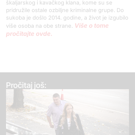
škaljarskog i kavačkog klana, kome su se
pridružile ostale ozbiljne kriminalne grupe. Do
sukoba je došlo 2014. godine, a život je izgubilo
Više o tome
više osoba na obe strane.
pročitajte ovde.
Pročitaj još: