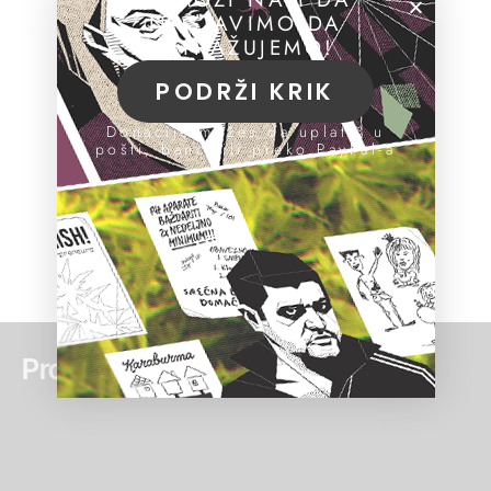
NASTAVIMO DA
ISTRAŽUJEMO!
PODRŽI KRIK
Donacije možeš da uplatiš u
pošti, banci ili preko PayPal-a
Pročitaj još: