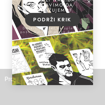
NASTAVIMO DA
ISTRAŽUJEMO!
PODRŽI KRIK
Donacije možeš da uplatiš u
pošti, banci ili preko PayPal-a
Pročitaj još: